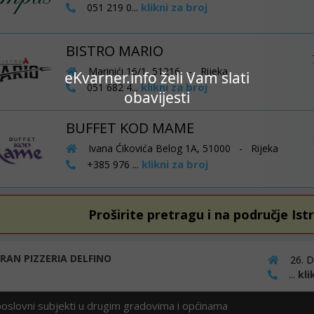
klikni za broj
051 219 0...
BISTRO MARIO
Marinići 16/1, 51216 - Rijeka
eKvarner.info želi Vam slati
klikni za broj
051 682 4...
obavijesti
BUFFET KOD MAME
Ivana Ćikovića Belog 1A, 51000 - Rijeka
klikni za broj
+385 976 ...
Proširite pretragu i na područje Ist
RAN PIZZERIA DELFINO
26. D
...
kli
poslovni subjekti u drugim gradovima i općinama