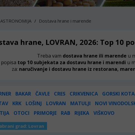
GASTRONOMIJA
Dostava hrane i marende
stava hrane, LOVRAN, 2026: Top 10 p
Treba vam
dostava hrane ili marende
u 
 popisa
top 10 subjekata za dostavu hrane i marendi
u m
za:
naručivanje i dostavu hrane iz restorana, marend
RNER
BAKAR
ČAVLE
CRES
CRIKVENICA
GORSKI KOTA
TAV
KRK
LOŠINJ
LOVRAN
MATULJI
NOVI VINODOLS
TIJA
OTOCI
PRIMORJE
RAB
RIJEKA
VIŠKOVO
abrani grad:
Lovran