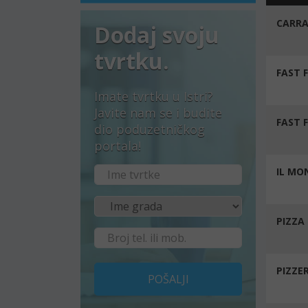
CARRA
Dodaj svoju
tvrtku.
FAST 
Imate tvrtku u Istri?
Javite nam se i budite
FAST 
dio poduzetničkog
portala!
IL MO
PIZZA
PIZZER
POŠALJI