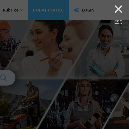
×
Rubrike
DODAJ TVRTKU
LOGIN
ESC