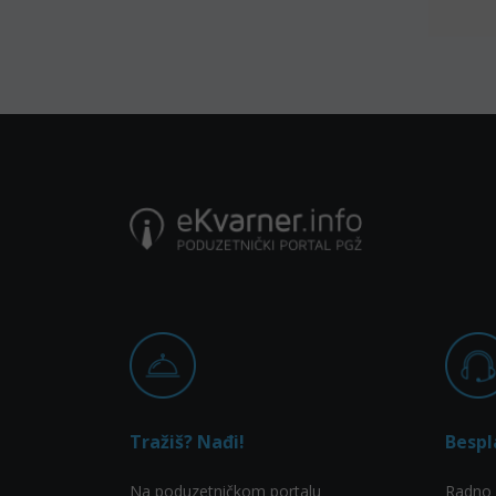
Tražiš? Nađi!
Bespl
Na poduzetničkom portalu
Radno 