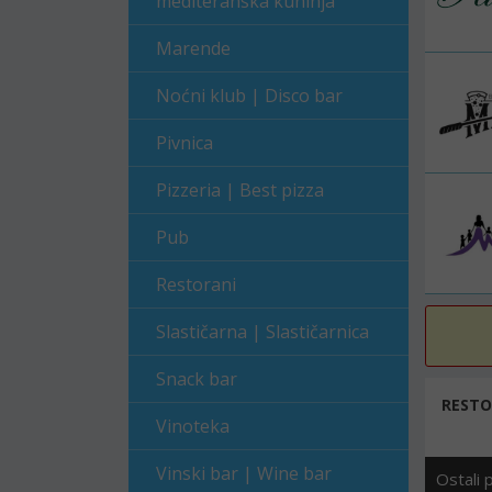
mediteranska kuhinja
Marende
Noćni klub | Disco bar
Pivnica
Pizzeria | Best pizza
Pub
Restorani
Slastičarna | Slastičarnica
Snack bar
RESTO
Vinoteka
Vinski bar | Wine bar
Ostali 