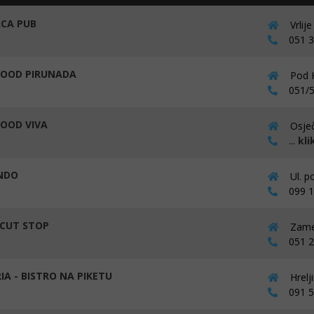
CA PUB
Vrlij
051 33
FOOD PIRUNADA
Pod K
051/5
FOOD VIVA
Osječ
...
kli
NDO
Ul. p
099 19
 CUT STOP
Zamet
051 26
IA - BISTRO NA PIKETU
Hrelj
091 52