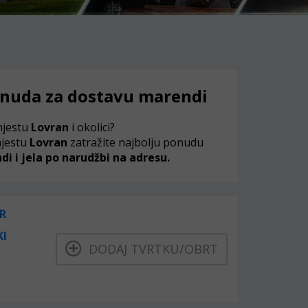
onuda za dostavu marendi
mjestu
Lovran
i okolici?
jestu
Lovran
zatražite najbolju ponudu
i i jela po narudžbi na adresu.
R
KI
DODAJ TVRTKU/OBRT