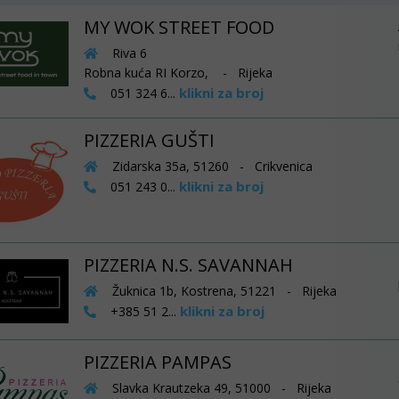
MY WOK STREET FOOD
Riva 6
Robna kuća RI Korzo, - Rijeka
klikni za broj
051 324 6...
PIZZERIA GUŠTI
Zidarska 35a, 51260 - Crikvenica
klikni za broj
051 243 0...
PIZZERIA N.S. SAVANNAH
Žuknica 1b, Kostrena, 51221 - Rijeka
klikni za broj
+385 51 2...
PIZZERIA PAMPAS
Slavka Krautzeka 49, 51000 - Rijeka