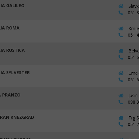
RIA GALILEO
Slavk
051 33
RIA ROMA
Krnje
051 41
RIA RUSTICA
Belve
051 69
RIA SYLVESTER
Crnči
051 64
A PRANZO
Jušić
098 36
RAN KNEZGRAD
Trg S
051 29