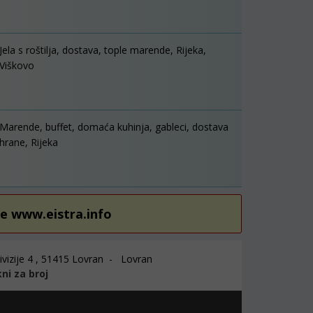
Jela s roštilja, dostava, tople marende, Rijeka,
Viškovo
Marende, buffet, domaća kuhinja, gableci, dostava
hrane, Rijeka
re www.eistra.info
ivizije 4 , 51415 Lovran - Lovran
kni za broj