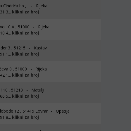
a Cindrića bb , - Rijeka
1 3...
klikni za broj
vo 10 A , 51000 - Rijeka
0 4...
klikni za broj
der 3 , 51215 - Kastav
1 1...
klikni za broj
ćeva 8 , 51000 - Rijeka
2 1...
klikni za broj
i 110 , 51213 - Matulji
6 5...
klikni za broj
lobode 12 , 51415 Lovran - Opatija
1 8...
klikni za broj