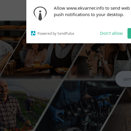
Subscribe to our
Allow www.ekvarner.info to send web
notifications!
push notifications to your desktop.
To enable permission prompts, click
on the notification icon
Don't allow
Powered by SendPulse