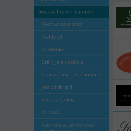
Dostava hrane i marende
Dostava namirnica
Fast food
Gostionice
Grill | Jela s roštilja
Istarska vina | Istrian wines
Jela od divljači
Jela s tartufima
Konoba
Kvarnerska, primorska i