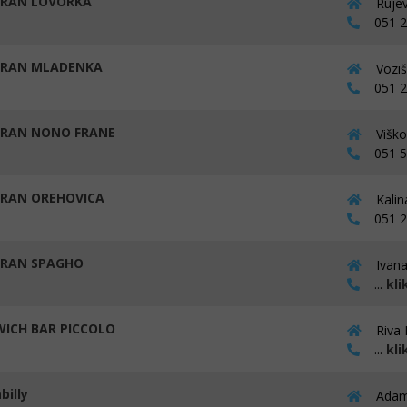
RAN LOVORKA
Rujev
051 26
ORAN MLADENKA
Voziš
051 25
RAN NONO FRANE
Viško
051 56
RAN OREHOVICA
Kalin
051 21
RAN SPAGHO
Ivana
...
kli
ICH BAR PICCOLO
Riva 
...
kli
billy
Adami