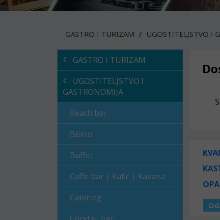
GASTRO I TURIZAM
UGOSTITELJSTVO I 
GASTRO I TURIZAM
Do
UGOSTITELJSTVO I
GASTRONOMIJA
S
Beach bar
Bistro
KVA
Buffet
KAS
Caffe bar | Kafić | Kavana
OPA
Catering
Od
Cocktail bar