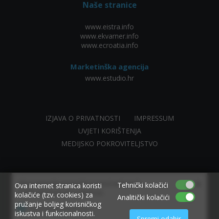
Naše stranice
www.eistra.info
www.ekvarner.info
www.ecroatia.info
Marketinška agencija
www.estudio.hr
IZJAVA O PRIVATNOSTI
IMPRESSUM
UVJETI KORIŠTENJA
MEDIJSKO POKROVITELJSTVO
×
Allow www.ekvarner.info to send web push
Tehnički kolačići
Ova internet stranica koristi
notifications to your desktop.
kolačiće (tzv. cookies) za
Analitički kolačići
pružanje boljeg korisničkog
Powered by SendPulse
iskustva i funkcionalnosti.
Spremi odabir
made by NIVAGO