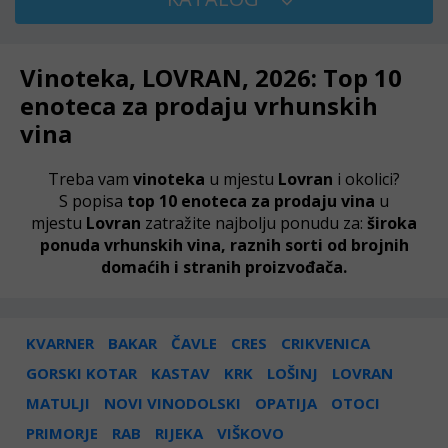
Vinoteka, LOVRAN, 2026: Top 10
enoteca za prodaju vrhunskih
vina
Treba vam
vinoteka
u mjestu
Lovran
i okolici?
S popisa
top 10 enoteca za prodaju vina
u
mjestu
Lovran
zatražite najbolju ponudu za:
široka
ponuda vrhunskih vina, raznih sorti od brojnih
domaćih i stranih proizvođača.
KVARNER
BAKAR
ČAVLE
CRES
CRIKVENICA
GORSKI KOTAR
KASTAV
KRK
LOŠINJ
LOVRAN
MATULJI
NOVI VINODOLSKI
OPATIJA
OTOCI
PRIMORJE
RAB
RIJEKA
VIŠKOVO