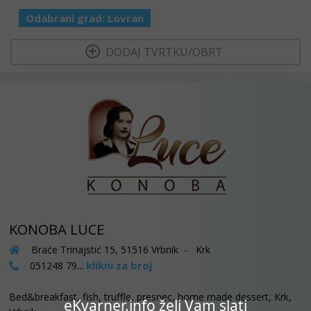
Odabrani grad:
Lovran
  DODAJ TVRTKU/OBRT 
KONOBA LUCE
Braće Trinajstić 15, 51516 Vrbnik - Krk
klikni za broj
051248 79...
Bed&breakfast, fish, truffle, presnec, home made dessert, Krk,
eKvarner.info želi Vam slati