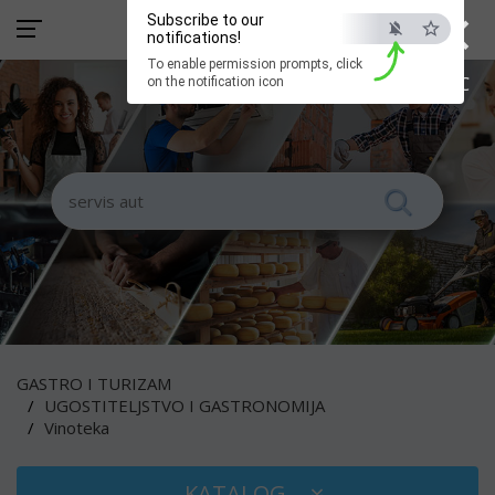
×
Subscribe to our
notifications!
To enable permission prompts, click
ESC
on the notification icon
GASTRO I TURIZAM
UGOSTITELJSTVO I GASTRONOMIJA
Vinoteka
KATALOG