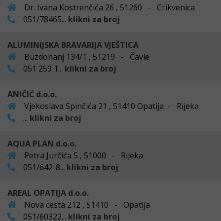
Dr. Ivana Kostrenčića 26 , 51260 - Crikvenica
051/78465...
klikni za broj
ALUMINIJSKA BRAVARIJA VJEŠTICA
Buzdohanj 134/1 , 51219 - Čavle
051 259 1...
klikni za broj
ANIČIĆ d.o.o.
Vjekoslava Spinčića 21 , 51410 Opatija - Rijeka
...
klikni za broj
AQUA PLAN d.o.o.
Petra Jurčića 5 , 51000 - Rijeka
051/642-8...
klikni za broj
AREAL OPATIJA d.o.o.
Nova cesta 212 , 51410 - Opatija
051/60322...
klikni za broj