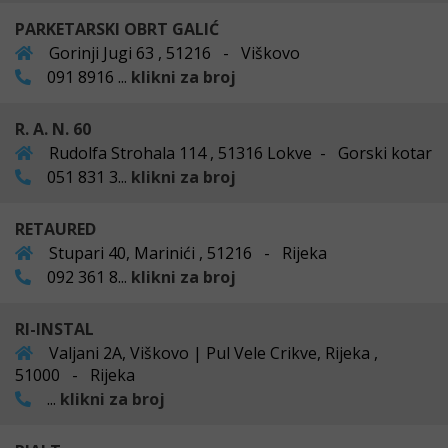
PARKETARSKI OBRT GALIĆ
Gorinji Jugi 63 , 51216 - Viškovo
091 8916 ...
klikni za broj
R. A. N. 60
Rudolfa Strohala 114 , 51316 Lokve - Gorski kotar
051 831 3...
klikni za broj
RETAURED
Stupari 40, Marinići , 51216 - Rijeka
092 361 8...
klikni za broj
RI-INSTAL
Valjani 2A, Viškovo | Pul Vele Crikve, Rijeka ,
51000 - Rijeka
...
klikni za broj