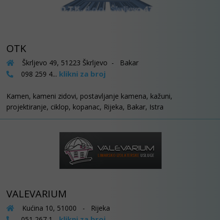
OTK
Škrljevo 49, 51223 Škrljevo - Bakar
klikni za broj
098 259 4...
Kamen, kameni zidovi, postavljanje kamena, kažuni,
projektiranje, ciklop, kopanac, Rijeka, Bakar, Istra
VALEVARIUM
Kućina 10, 51000 - Rijeka
klikni za broj
051 267 1...