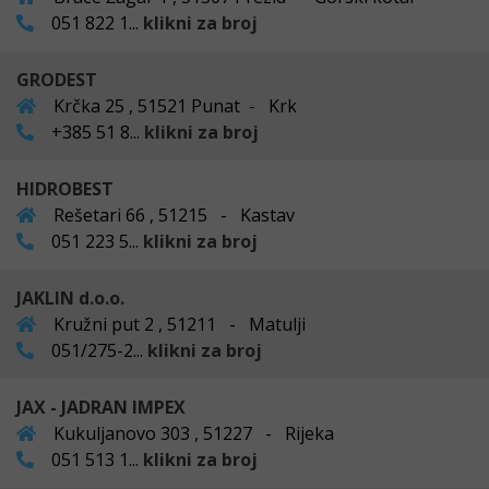
051 822 1...
klikni za broj
GRODEST
Krčka 25 , 51521 Punat - Krk
+385 51 8...
klikni za broj
HIDROBEST
Rešetari 66 , 51215 - Kastav
051 223 5...
klikni za broj
JAKLIN d.o.o.
Kružni put 2 , 51211 - Matulji
051/275-2...
klikni za broj
JAX - JADRAN IMPEX
Kukuljanovo 303 , 51227 - Rijeka
051 513 1...
klikni za broj