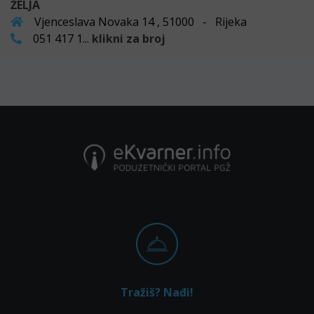
ŽELJA
Vjenceslava Novaka 14 , 51000 - Rijeka
051 417 1...
klikni za broj
Tražiš? Nađi!