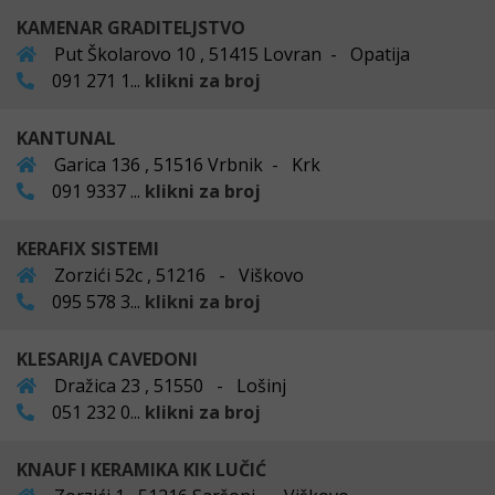
KAMENAR GRADITELJSTVO
Put Školarovo 10 , 51415 Lovran - Opatija
091 271 1...
klikni za broj
KANTUNAL
Garica 136 , 51516 Vrbnik - Krk
091 9337 ...
klikni za broj
KERAFIX SISTEMI
Zorzići 52c , 51216 - Viškovo
095 578 3...
klikni za broj
KLESARIJA CAVEDONI
Dražica 23 , 51550 - Lošinj
051 232 0...
klikni za broj
KNAUF I KERAMIKA KIK LUČIĆ