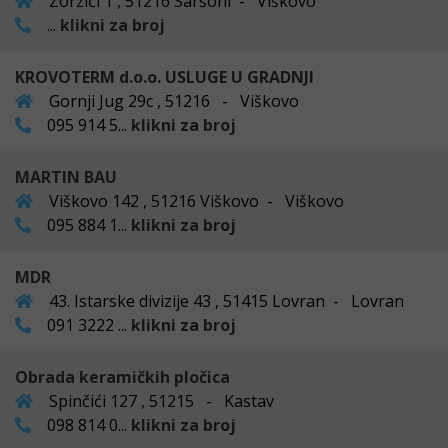
Zorzići 1 , 51216 Saršoni - Viškovo
...
klikni za broj
KROVOTERM d.o.o. USLUGE U GRADNJI
Gornji Jug 29c , 51216 - Viškovo
095 914 5...
klikni za broj
MARTIN BAU
Viškovo 142 , 51216 Viškovo - Viškovo
095 884 1...
klikni za broj
MDR
43. Istarske divizije 43 , 51415 Lovran - Lovran
091 3222 ...
klikni za broj
Obrada keramičkih pločica
Spinčići 127 , 51215 - Kastav
098 814 0...
klikni za broj