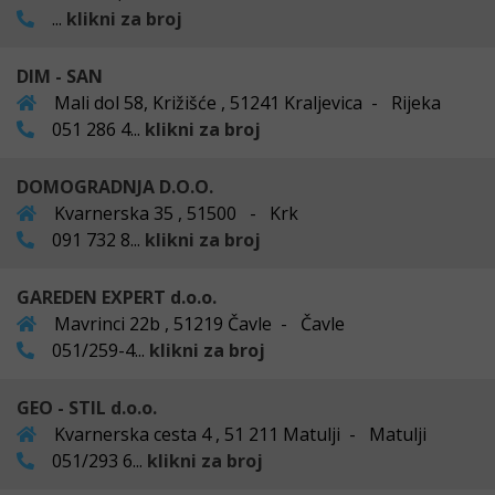
...
klikni za broj
DIM - SAN
Mali dol 58, Križišće , 51241 Kraljevica - Rijeka
051 286 4...
klikni za broj
DOMOGRADNJA D.O.O.
Kvarnerska 35 , 51500 - Krk
091 732 8...
klikni za broj
GAREDEN EXPERT d.o.o.
Mavrinci 22b , 51219 Čavle - Čavle
051/259-4...
klikni za broj
GEO - STIL d.o.o.
Kvarnerska cesta 4 , 51 211 Matulji - Matulji
051/293 6...
klikni za broj