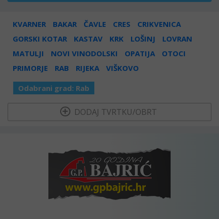
KVARNER
BAKAR
ČAVLE
CRES
CRIKVENICA
GORSKI KOTAR
KASTAV
KRK
LOŠINJ
LOVRAN
MATULJI
NOVI VINODOLSKI
OPATIJA
OTOCI
PRIMORJE
RAB
RIJEKA
VIŠKOVO
Odabrani grad:
Rab
  DODAJ TVRTKU/OBRT 