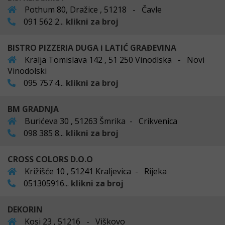
Pothum 80, Dražice , 51218 - Čavle
091 562 2...
klikni za broj
BISTRO PIZZERIA DUGA i LATIĆ GRAĐEVINA
Kralja Tomislava 142 , 51 250 Vinodlska - Novi
Vinodolski
095 757 4...
klikni za broj
BM GRADNJA
Burićeva 30 , 51263 Šmrika - Crikvenica
098 385 8...
klikni za broj
CROSS COLORS D.O.O
Križišće 10 , 51241 Kraljevica - Rijeka
051305916...
klikni za broj
DEKORIN
Kosi 23 , 51216 - Viškovo