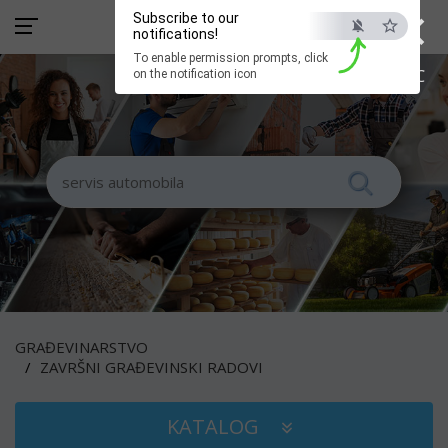
×
Subscribe to our
notifications!
To enable permission prompts, click
ESC
on the notification icon
GRAĐEVINARSTVO
ZAVRŠNI GRAĐEVINSKI RADOVI
KATALOG