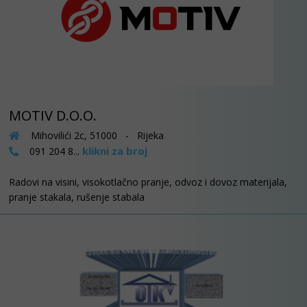
MOTIV D.O.O.
Mihovilići 2c, 51000 - Rijeka
klikni za broj
091 204 8...
Radovi na visini, visokotlačno pranje, odvoz i dovoz materijala,
pranje stakala, rušenje stabala