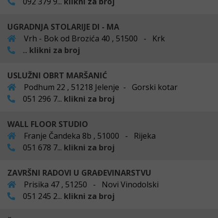
092 379 9...
klikni za broj
UGRADNJA STOLARIJE DI - MA
Vrh - Bok od Brozića 40 , 51500 - Krk
...
klikni za broj
USLUŽNI OBRT MARŠANIĆ
Podhum 22 , 51218 Jelenje - Gorski kotar
051 296 7...
klikni za broj
WALL FLOOR STUDIO
Franje Čandeka 8b , 51000 - Rijeka
051 678 7...
klikni za broj
ZAVRŠNI RADOVI U GRAĐEVINARSTVU
Prisika 47 , 51250 - Novi Vinodolski
051 245 2...
klikni za broj