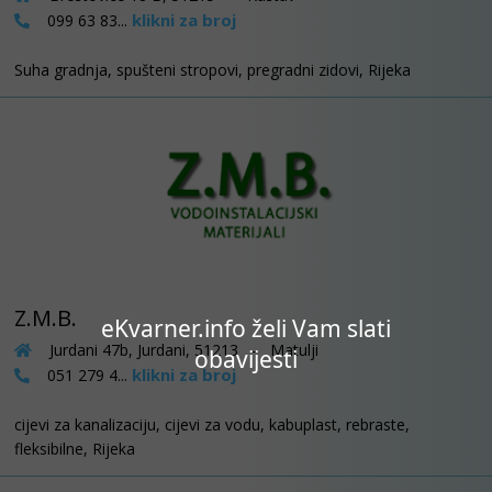
klikni za broj
099 63 83...
Suha gradnja, spušteni stropovi, pregradni zidovi, Rijeka
Z.M.B.
eKvarner.info želi Vam slati
Jurdani 47b, Jurdani, 51213 - Matulji
obavijesti
klikni za broj
051 279 4...
cijevi za kanalizaciju, cijevi za vodu, kabuplast, rebraste,
fleksibilne, Rijeka