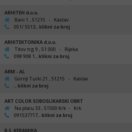
ARHITEH d.o.o.
Bani 1 , 51215 - Kastav
051/ 5513...
klikni za broj
ARHITEKTONIKA d.o.o.
Titov trg 9 , 51 000 - Rijeka
098 908 1...
klikni za broj
ARM - AL
Gornji Turki 21 , 51215 - Kastav
...
klikni za broj
ART COLOR SOBOSLIKARSKI OBRT
Na placu 33 , 51500 Krk - Krk
091537717...
klikni za broj
B.S. KERAMIKA