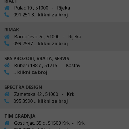
RIALT
Pulac 10 , 51000 - Rijeka
091 251 3...
klikni za broj
RIMAK
Baretićevo 7c , 51000 - Rijeka
099 7587 ...
klikni za broj
SKS PROZORI, VRATA, SERVIS
Rubeši 198 c , 51215 - Kastav
...
klikni za broj
SPECTRA DESIGN
Zametska 42 , 51000 - Krk
095 3990 ...
klikni za broj
TIM GRADNJA
Gostinjac, 35 c , 51500 Krk - Krk