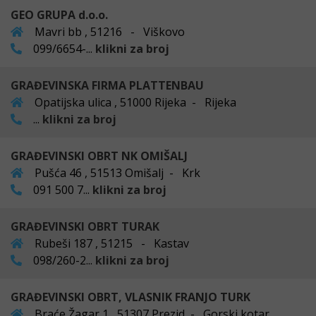
GEO GRUPA d.o.o.
Mavri bb , 51216 - Viškovo
099/6654-...
klikni za broj
GRAĐEVINSKA FIRMA PLATTENBAU
Opatijska ulica , 51000 Rijeka - Rijeka
...
klikni za broj
GRAĐEVINSKI OBRT NK OMIŠALJ
Pušća 46 , 51513 Omišalj - Krk
091 500 7...
klikni za broj
GRAĐEVINSKI OBRT TURAK
Rubeši 187 , 51215 - Kastav
098/260-2...
klikni za broj
GRAĐEVINSKI OBRT, VLASNIK FRANJO TURK
Braće Žagar 1 , 51307 Prezid - Gorski kotar