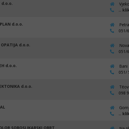
 d.o.o.
Vjeko
...
kli
PLAN d.o.o.
Petra
051/6
OPATIJA d.o.o.
Nova 
051/6
H d.o.o.
Bani 
051/ 
EKTONIKA d.o.o.
Titov
098 90
 AL
Gornj
...
kli
OLOR SOBOSLIKARSKI OBRT
Na pl