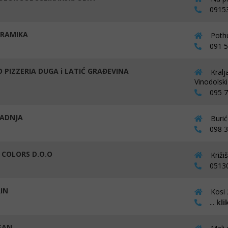
09153
KERAMIKA
Pothu
091 56
O PIZZERIA DUGA i LATIĆ GRAĐEVINA
Kralj
Vinodolski
095 75
ADNJA
Burić
098 38
 COLORS D.O.O
Križi
05130
IN
Kosi 
...
kli
 SAN