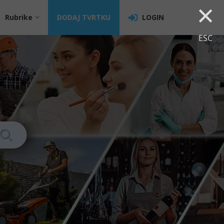
×
Rubrike
DODAJ TVRTKU
LOGIN
ESC