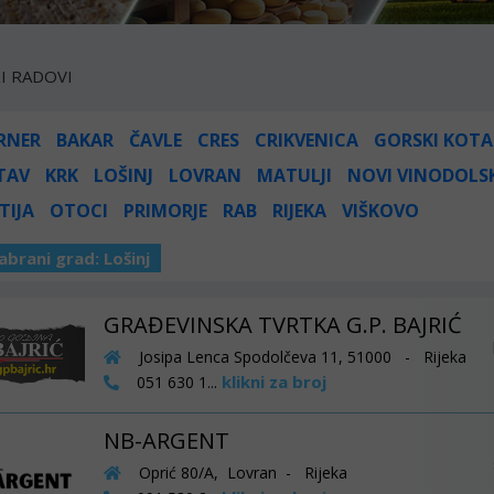
I RADOVI
RNER
BAKAR
ČAVLE
CRES
CRIKVENICA
GORSKI KOTA
TAV
KRK
LOŠINJ
LOVRAN
MATULJI
NOVI VINODOLS
TIJA
OTOCI
PRIMORJE
RAB
RIJEKA
VIŠKOVO
abrani grad:
Lošinj
GRAĐEVINSKA TVRTKA G.P. BAJRIĆ
Josipa Lenca Spodolčeva 11, 51000 - Rijeka
klikni za broj
051 630 1...
NB-ARGENT
Oprić 80/A, Lovran - Rijeka