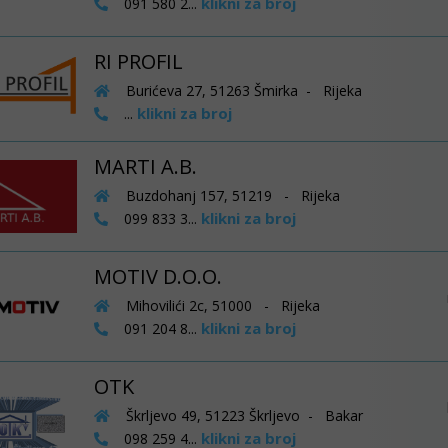
klikni za broj
091 580 2...
RI PROFIL
Burićeva 27, 51263 Šmirka - Rijeka
klikni za broj
...
MARTI A.B.
Buzdohanj 157, 51219 - Rijeka
klikni za broj
099 833 3...
MOTIV D.O.O.
Mihovilići 2c, 51000 - Rijeka
klikni za broj
091 204 8...
OTK
Škrljevo 49, 51223 Škrljevo - Bakar
klikni za broj
098 259 4...