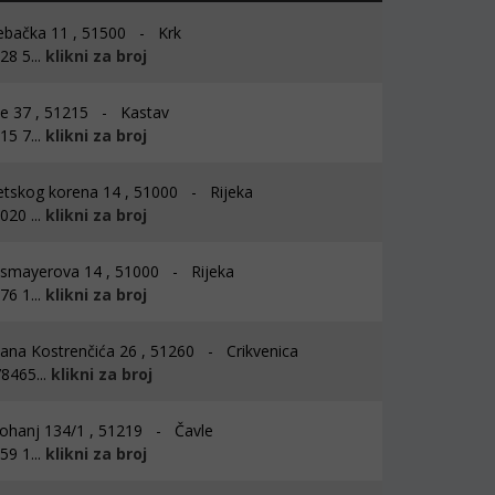
bačka 11 , 51500 - Krk
8 5...
klikni za broj
e 37 , 51215 - Kastav
5 7...
klikni za broj
skog korena 14 , 51000 - Rijeka
20 ...
klikni za broj
smayerova 14 , 51000 - Rijeka
6 1...
klikni za broj
vana Kostrenčića 26 , 51260 - Crikvenica
8465...
klikni za broj
hanj 134/1 , 51219 - Čavle
9 1...
klikni za broj