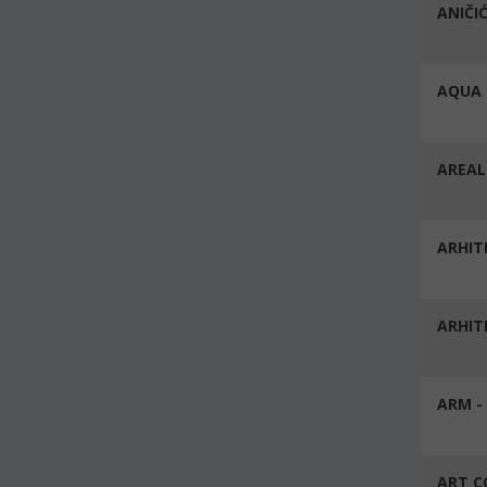
ANIČIĆ
AQUA 
AREAL 
ARHITE
ARHIT
ARM -
ART C