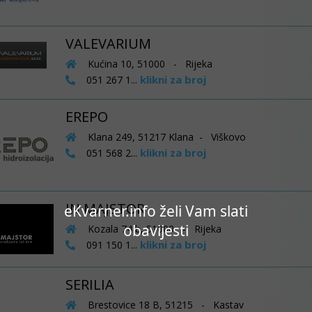
VALEVARIUM
Kućina 10, 51000 - Rijeka
klikni za broj
051 267 1...
EREPO
Klana 249, 51217 Klana - Viškovo
klikni za broj
051 568 2...
IN MAJSTOR
eKvarner.info želi Vam slati
obavijesti
Kozala 74 b, 51000 - Rijeka
klikni za broj
091 150 1...
SERILIA
Brestovice 18 B, 51215 - Kastav