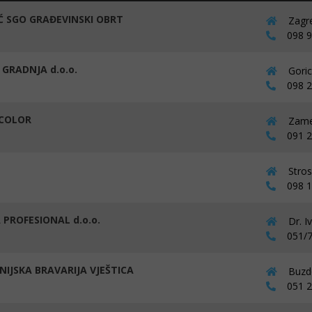
Ć SGO GRAĐEVINSKI OBRT
Zagre
098 92
- GRADNJA d.o.o.
Goric
098 21
COLOR
Zamet
091 20
Stros
098 17
 PROFESIONAL d.o.o.
Dr. I
051/7
NIJSKA BRAVARIJA VJEŠTICA
Buzdo
051 25