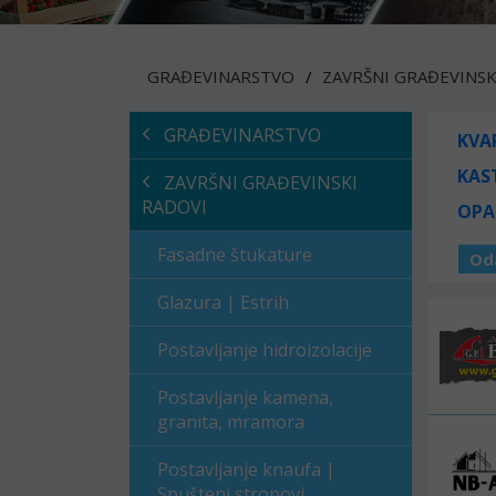
GRAĐEVINARSTVO
ZAVRŠNI GRAĐEVINSK
GRAĐEVINARSTVO
KVA
KAS
ZAVRŠNI GRAĐEVINSKI
RADOVI
OPA
Fasadne štukature
Od
Glazura | Estrih
Postavljanje hidroizolacije
Postavljanje kamena,
granita, mramora
Postavljanje knaufa |
Spušteni stropovi