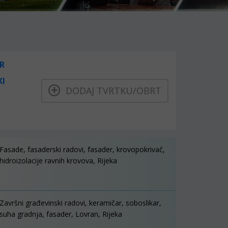
R
KI
DODAJ TVRTKU/OBRT
Fasade, fasaderski radovi, fasader, krovopokrivač,
hidroizolacije ravnih krovova, Rijeka
Završni građevinski radovi, keramičar, soboslikar,
suha gradnja, fasader, Lovran, Rijeka