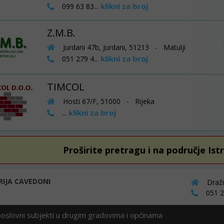
klikni za broj
099 63 83...
Z.M.B.
Jurdani 47b, Jurdani, 51213 - Matulji
klikni za broj
051 279 4...
TIMCOL
Hosti 67/F, 51000 - Rijeka
klikni za broj
...
Proširite pretragu i na područje Ist
RIJA CAVEDONI
Draži
051 23
poslovni subjekti u drugim gradovima i općinama