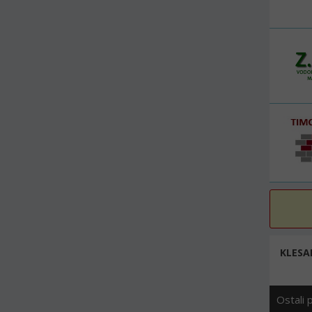
KLESA
Ostali 