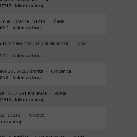
7717...
klikni za broj
m 80, Dražice , 51218 - Čavle
2 2...
klikni za broj
a Tomislava 142 , 51 250 Vinodlska - Novi
7 4...
klikni za broj
eva 30 , 51263 Šmrika - Crikvenica
5 8...
klikni za broj
šće 10 , 51241 Kraljevica - Rijeka
5916...
klikni za broj
23 , 51216 - Viškovo
kni za broj