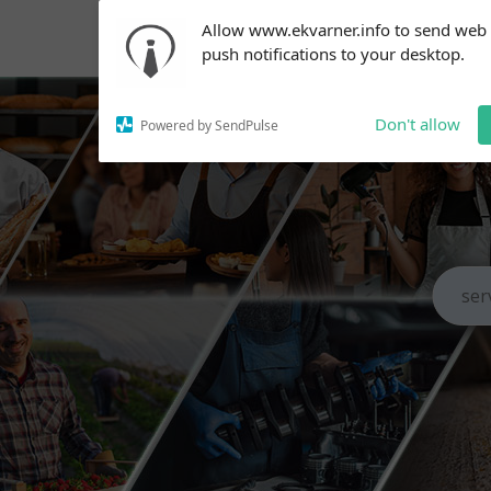
Subscribe to our
Allow www.ekvarner.info to send web
notifications!
push notifications to your desktop.
To enable permission prompts, click
on the notification icon
Don't allow
Powered by SendPulse