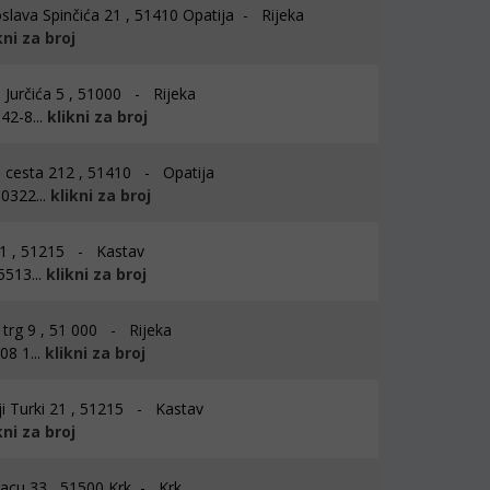
slava Spinčića 21 , 51410 Opatija - Rijeka
kni za broj
 Jurčića 5 , 51000 - Rijeka
42-8...
klikni za broj
cesta 212 , 51410 - Opatija
0322...
klikni za broj
1 , 51215 - Kastav
5513...
klikni za broj
 trg 9 , 51 000 - Rijeka
8 1...
klikni za broj
i Turki 21 , 51215 - Kastav
kni za broj
acu 33 , 51500 Krk - Krk