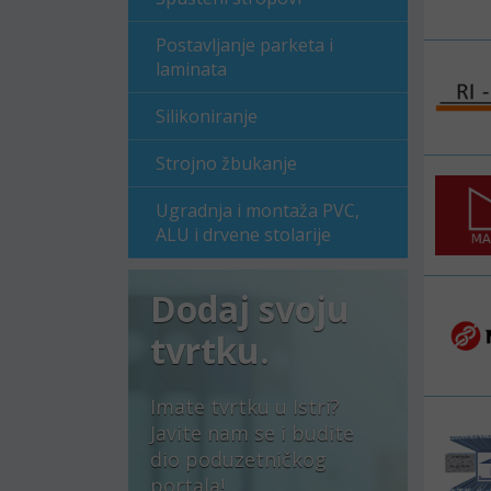
Postavljanje parketa i
laminata
Silikoniranje
Strojno žbukanje
Ugradnja i montaža PVC,
ALU i drvene stolarije
Dodaj svoju
tvrtku.
Imate tvrtku u Istri?
Javite nam se i budite
dio poduzetničkog
portala!