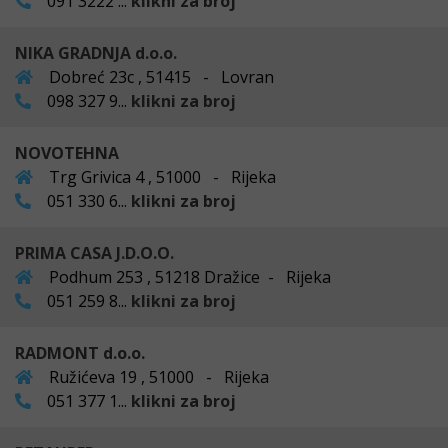
091 3222 ...
klikni za broj
NIKA GRADNJA d.o.o.
Dobreć 23c , 51415 - Lovran
098 327 9...
klikni za broj
NOVOTEHNA
Trg Grivica 4 , 51000 - Rijeka
051 330 6...
klikni za broj
PRIMA CASA J.D.O.O.
Podhum 253 , 51218 Dražice - Rijeka
051 259 8...
klikni za broj
RADMONT d.o.o.
Ružićeva 19 , 51000 - Rijeka
051 377 1...
klikni za broj