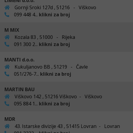
LIMENI d.o.o.
Gornji Sroki 127d , 51216 - Viškovo
099 448 4...
klikni za broj
M MIX
Kozala 83 , 51000 - Rijeka
091 300 2...
klikni za broj
MANTI d.o.o.
Kukuljanovo BB , 51219 - Čavle
051/276-7...
klikni za broj
MARTIN BAU
Viškovo 142 , 51216 Viškovo - Viškovo
095 884 1...
klikni za broj
MDR
43. Istarske divizije 43 , 51415 Lovran - Lovran