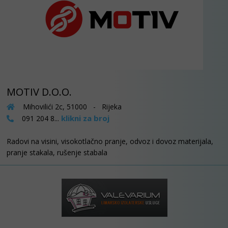
MOTIV D.O.O.
Mihovilići 2c, 51000 - Rijeka
klikni za broj
091 204 8...
Radovi na visini, visokotlačno pranje, odvoz i dovoz materijala,
pranje stakala, rušenje stabala