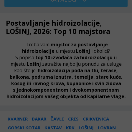
Postavljanje hidroizolacije,
LOŠINJ, 2026: Top 10 majstora
Treba vam
majstor za postavljanje
hidroizolacije
u mjestu
Lošinj
i okolici?
S popisa
top 10 izvođača za hidroizolaciju
u
mjestu
Lošinj
zatražite najbolju ponudu za usluge
kao što je:
hidroizolacija poda na tlu, terase,
balkona, podruma iznutra, temelja, stare kuće,
kosog ili ravnog krova, kupaonice i svih zidova
s jednokomponentnom i dvokomponentnom
hidroizolacijom vašeg objekta od kapilarne vlage.
KVARNER
BAKAR
ČAVLE
CRES
CRIKVENICA
GORSKI KOTAR
KASTAV
KRK
LOŠINJ
LOVRAN