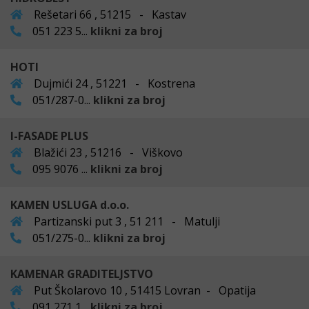
Rešetari 66 , 51215 - Kastav
051 223 5...
klikni za broj
HOTI
Dujmići 24 , 51221 - Kostrena
051/287-0...
klikni za broj
I-FASADE PLUS
Blažići 23 , 51216 - Viškovo
095 9076 ...
klikni za broj
KAMEN USLUGA d.o.o.
Partizanski put 3 , 51 211 - Matulji
051/275-0...
klikni za broj
KAMENAR GRADITELJSTVO
Put Školarovo 10 , 51415 Lovran - Opatija
091 271 1...
klikni za broj