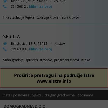
Klana 249, 51217 Klana - Viškovo
klikni za broj
051 568 2...
Hidroizolacija Rijeka, izolacija krova, ravni krovovi
SERILIA
Brestovice 18 B, 51215 - Kastav
klikni za broj
099 63 83...
Suha gradnja, spušteni stropovi, pregradni zidovi, Rijeka
Proširite pretragu i na područje Istre
www.eistra.info
Ostali poslovni subjekti u drugim gradovima i općinama
DOMOGRADNJA D.O.O.