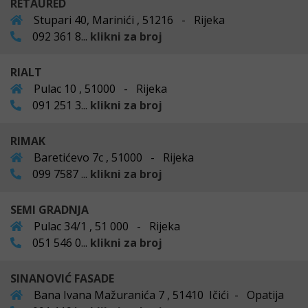
RETAURED
Stupari 40, Marinići , 51216 - Rijeka
092 361 8...
klikni za broj
RIALT
Pulac 10 , 51000 - Rijeka
091 251 3...
klikni za broj
RIMAK
Baretićevo 7c , 51000 - Rijeka
099 7587 ...
klikni za broj
SEMI GRADNJA
Pulac 34/1 , 51 000 - Rijeka
051 546 0...
klikni za broj
SINANOVIĆ FASADE
Bana Ivana Mažuranića 7 , 51410 Ičići - Opatija