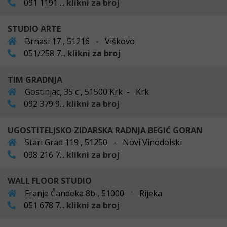
091 1191 ...
klikni za broj
STUDIO ARTE
Brnasi 17 , 51216 - Viškovo
051/258 7...
klikni za broj
TIM GRADNJA
Gostinjac, 35 c , 51500 Krk - Krk
092 379 9...
klikni za broj
UGOSTITELJSKO ZIDARSKA RADNJA BEGIĆ GORAN
Stari Grad 119 , 51250 - Novi Vinodolski
098 216 7...
klikni za broj
WALL FLOOR STUDIO
Franje Čandeka 8b , 51000 - Rijeka
051 678 7...
klikni za broj