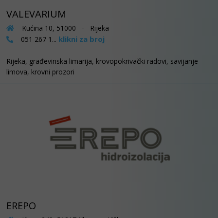
VALEVARIUM
Kućina 10, 51000 - Rijeka
klikni za broj
051 267 1...
Rijeka, građevinska limarija, krovopokrivački radovi, savijanje
limova, krovni prozori
EREPO