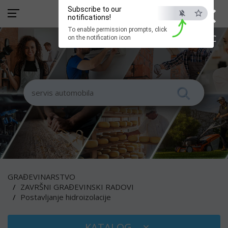
×
Subscribe to our
notifications!
To enable permission prompts, click
ESC
on the notification icon
GRAĐEVINARSTVO
ZAVRŠNI GRAĐEVINSKI RADOVI
Postavljanje hidroizolacije
KATALOG