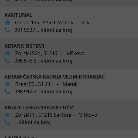
KANTUNAL
Garica 136 , 51516 Vrbnik - Krk
091 9337 ...
klikni za broj
KERAFIX SISTEMI
Zorzići 52c , 51216 - Viškovo
095 578 3...
klikni za broj
KERAMIČARSKA RADNJA VELIMIR KRANJAC
Bregi 59 , 51 211 - Matulji
098 914 3...
klikni za broj
KNAUF I KERAMIKA KIK LUČIĆ
Zorzići 1 , 51216 Saršoni - Viškovo
...
klikni za broj