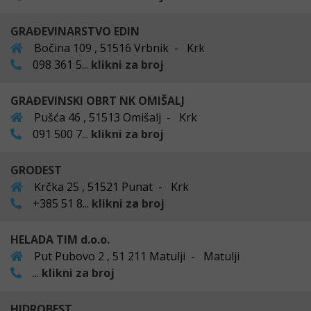
GRAĐEVINARSTVO EDIN
Bočina 109 , 51516 Vrbnik - Krk
098 361 5...
klikni za broj
GRAĐEVINSKI OBRT NK OMIŠALJ
Pušća 46 , 51513 Omišalj - Krk
091 500 7...
klikni za broj
GRODEST
Krčka 25 , 51521 Punat - Krk
+385 51 8...
klikni za broj
HELADA TIM d.o.o.
Put Pubovo 2 , 51 211 Matulji - Matulji
...
klikni za broj
HIDROBEST