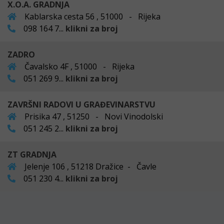
X.O.A. GRADNJA
Kablarska cesta 56 , 51000 - Rijeka
098 164 7...
klikni za broj
ZADRO
Čavalsko 4F , 51000 - Rijeka
051 269 9...
klikni za broj
ZAVRŠNI RADOVI U GRAĐEVINARSTVU
Prisika 47 , 51250 - Novi Vinodolski
051 245 2...
klikni za broj
ZT GRADNJA
Jelenje 106 , 51218 Dražice - Čavle
051 230 4...
klikni za broj