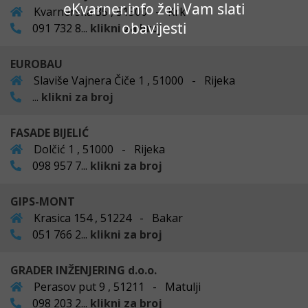
eKvarner.info želi Vam slati
Kvarnerska 35 , 51500 - Krk
obavijesti
091 732 8...
klikni za broj
EUROBAU
Slaviše Vajnera Čiče 1 , 51000 - Rijeka
...
klikni za broj
FASADE BIJELIĆ
Dolčić 1 , 51000 - Rijeka
098 957 7...
klikni za broj
GIPS-MONT
Krasica 154 , 51224 - Bakar
051 766 2...
klikni za broj
GRADER INŽENJERING d.o.o.
Perasov put 9 , 51211 - Matulji
098 203 2...
klikni za broj