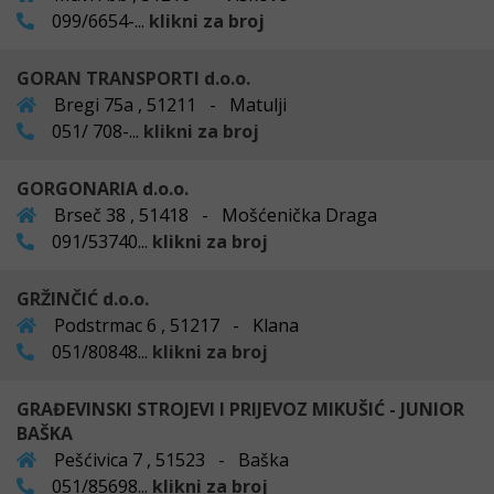
099/6654-...
klikni za broj
GORAN TRANSPORTI d.o.o.
Bregi 75a , 51211 - Matulji
051/ 708-...
klikni za broj
GORGONARIA d.o.o.
Brseč 38 , 51418 - Mošćenička Draga
091/53740...
klikni za broj
GRŽINČIĆ d.o.o.
Podstrmac 6 , 51217 - Klana
051/80848...
klikni za broj
GRAĐEVINSKI STROJEVI I PRIJEVOZ MIKUŠIĆ - JUNIOR
BAŠKA
Pešćivica 7 , 51523 - Baška
051/85698...
klikni za broj