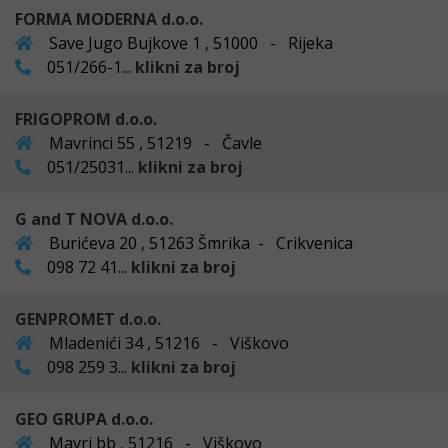
FORMA MODERNA d.o.o.
Save Jugo Bujkove 1 , 51000 - Rijeka
051/266-1...
klikni za broj
FRIGOPROM d.o.o.
Mavrinci 55 , 51219 - Čavle
051/25031...
klikni za broj
G and T NOVA d.o.o.
Burićeva 20 , 51263 Šmrika - Crikvenica
098 72 41...
klikni za broj
GENPROMET d.o.o.
Mladenići 34 , 51216 - Viškovo
098 259 3...
klikni za broj
GEO GRUPA d.o.o.
Mavri bb , 51216 - Viškovo