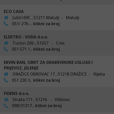
ECO CASA
Jušići 69C , 51211 Matulji - Matulji
051/ 276-...
klikni za broj
ELEKTRO - VODA d.o.o.
Turion 20b , 51557 - Cres
051 571 1...
klikni za broj
ERVIN BAN, OBRT ZA GRAĐEVINSKE USLUGE I
PRIJEVOZ, JELENJE
DRAŽICE OBROVAC 17 , 51218 DRAŽICE - Rijeka
051 230 3...
klikni za broj
FIDENS d.o.o.
Straža 111 , 51216 - Viškovo
098/31317...
klikni za broj