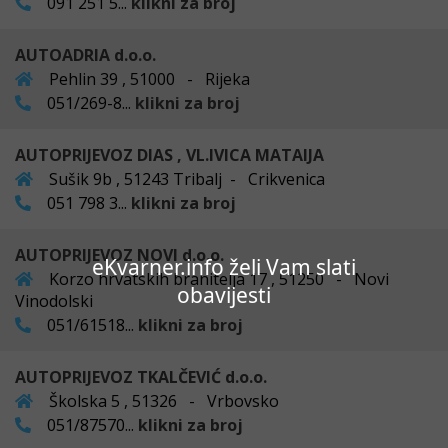
091 251 5...
klikni za broj
AUTOADRIA d.o.o.
Pehlin 39 , 51000 - Rijeka
051/269-8...
klikni za broj
AUTOPRIJEVOZ DIAS , VL.IVICA MATAIJA
Sušik 9b , 51243 Tribalj - Crikvenica
051 798 3...
klikni za broj
AUTOPRIJEVOZ NOVI d.o.o.
eKvarner.info želi Vam slati
Korzo hrvatskih branitelja 17 , 51250 - Novi
obavijesti
Vinodolski
051/61518...
klikni za broj
AUTOPRIJEVOZ TKALČEVIĆ d.o.o.
Školska 5 , 51326 - Vrbovsko
051/87570...
klikni za broj