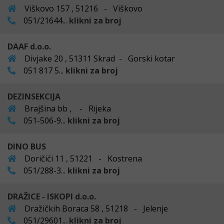
Viškovo 157 , 51216 - Viškovo
051/21644...
klikni za broj
DAAF d.o.o.
Divjake 20 , 51311 Skrad - Gorski kotar
051 817 5...
klikni za broj
DEZINSEKCIJA
Brajšina bb , - Rijeka
051-506-9...
klikni za broj
DINO BUS
Doričići 11 , 51221 - Kostrena
051/288-3...
klikni za broj
DRAŽICE - ISKOPI d.o.o.
Dražičkih Boraca 58 , 51218 - Jelenje
051/29601...
klikni za broj