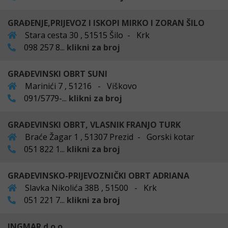
GRAĐENJE,PRIJEVOZ I ISKOPI MIRKO I ZORAN ŠILO
Stara cesta 30 , 51515 Šilo - Krk
098 257 8...
klikni za broj
GRAĐEVINSKI OBRT SUNI
Marinići 7 , 51216 - Viškovo
091/5779-...
klikni za broj
GRAĐEVINSKI OBRT, VLASNIK FRANJO TURK
Braće Žagar 1 , 51307 Prezid - Gorski kotar
051 822 1...
klikni za broj
GRAĐEVINSKO-PRIJEVOZNIČKI OBRT ADRIANA
Slavka Nikolića 38B , 51500 - Krk
051 221 7...
klikni za broj
INGMAR d.o.o.