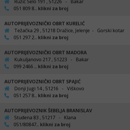
Ružić Selo 191 , 51226 - Bakar
051 809 8...
klikni za broj
AUTOPRIJEVOZNIČKI OBRT KURELIĆ
Težačka 29 , 51218 Dražice, Jelenje - Gorski kotar
051 297 2...
klikni za broj
AUTOPRIJEVOZNIČKI OBRT MADORA
Kukuljanovo 217 , 51223 - Bakar
099 2466 ...
klikni za broj
AUTOPRIJEVOZNIČKI OBRT SPAJIĆ
Donji Jugi 14 , 51216 - Viškovo
051 257 8...
klikni za broj
AUTOPRIJEVOZNIK ŠEBELJA BRANISLAV
Studena 83 , 51217 - Klana
051/80847...
klikni za broj