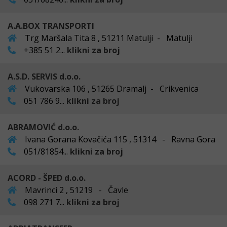
A.A.BOX TRANSPORTI
Trg Maršala Tita 8 , 51211 Matulji - Matulji
+385 51 2...
klikni za broj
A.S.D. SERVIS d.o.o.
Vukovarska 106 , 51265 Dramalj - Crikvenica
051 786 9...
klikni za broj
ABRAMOVIĆ d.o.o.
Ivana Gorana Kovačića 115 , 51314 - Ravna Gora
051/81854...
klikni za broj
ACORD - ŠPED d.o.o.
Mavrinci 2 , 51219 - Čavle
098 271 7...
klikni za broj