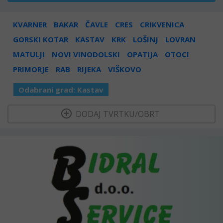
KVARNER
BAKAR
ČAVLE
CRES
CRIKVENICA
GORSKI KOTAR
KASTAV
KRK
LOŠINJ
LOVRAN
MATULJI
NOVI VINODOLSKI
OPATIJA
OTOCI
PRIMORJE
RAB
RIJEKA
VIŠKOVO
Odabrani grad:
Kastav
  DODAJ TVRTKU/OBRT 