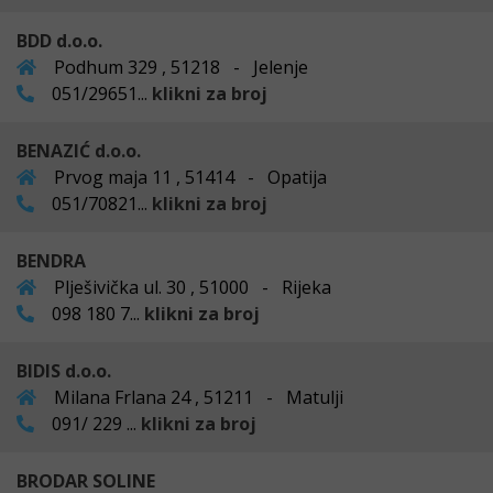
BDD d.o.o.
Podhum 329 , 51218 - Jelenje
051/29651...
klikni za broj
BENAZIĆ d.o.o.
Prvog maja 11 , 51414 - Opatija
051/70821...
klikni za broj
BENDRA
Plješivička ul. 30 , 51000 - Rijeka
098 180 7...
klikni za broj
BIDIS d.o.o.
Milana Frlana 24 , 51211 - Matulji
091/ 229 ...
klikni za broj
BRODAR SOLINE