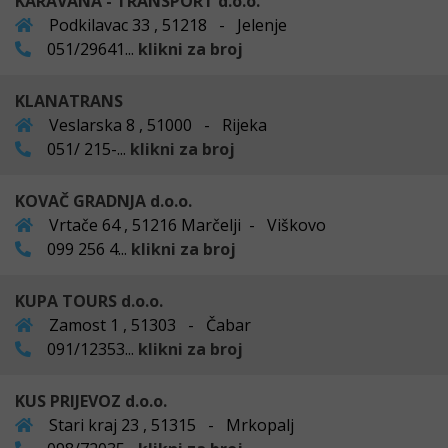
KARAVANA - TRANSPORT d.o.o.
Podkilavac 33 , 51218 - Jelenje
051/29641...
klikni za broj
KLANATRANS
Veslarska 8 , 51000 - Rijeka
051/ 215-...
klikni za broj
KOVAČ GRADNJA d.o.o.
Vrtače 64 , 51216 Marčelji - Viškovo
099 256 4...
klikni za broj
KUPA TOURS d.o.o.
Zamost 1 , 51303 - Čabar
091/12353...
klikni za broj
KUS PRIJEVOZ d.o.o.
Stari kraj 23 , 51315 - Mrkopalj