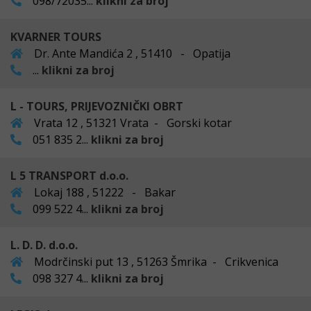
098/72035...
klikni za broj
KVARNER TOURS
Dr. Ante Mandića 2 , 51410 - Opatija
...
klikni za broj
L - TOURS, PRIJEVOZNIČKI OBRT
Vrata 12 , 51321 Vrata - Gorski kotar
051 835 2...
klikni za broj
L 5 TRANSPORT d.o.o.
Lokaj 188 , 51222 - Bakar
099 522 4...
klikni za broj
L. D. D. d.o.o.
Modrčinski put 13 , 51263 Šmrika - Crikvenica
098 327 4...
klikni za broj