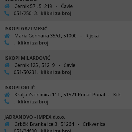
Cernik 57 , 51219 - Čavle
051/25013...
klikni za broj
ISKOPI GAZI MESIĆ
Maria Gennaria 35/d , 51000 - Rijeka
...
klikni za broj
ISKOPI MILARDOVIĆ
Cernik 125 , 51219 - Čavle
051/50231...
klikni za broj
ISKOPI ORLIĆ
Kralja Zvonimira 111 , 51521 Punat Punat - Krk
...
klikni za broj
JADRANOVO - IMPEX d.o.o.
Grbčić Branka Ice 3 , 51264 - Crikvenica
051/24608...
klikni za broj