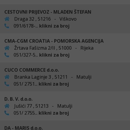
CESTOVNI PRIJEVOZ - MLADEN ŠTEFAN
Draga 32 , 51216 - Viškovo
091/6178-...
klikni za broj
CMA-CGM CROATIA - POMORSKA AGENCIJA
Žrtava Fašizma 2/II , 51000 - Rijeka
051/327-5...
klikni za broj
CUCO COMMERCE d.o.o.
Branka Laginje 3 , 51211 - Matulji
051/ 2751...
klikni za broj
D. B. V. d.o.o.
Jušići 77 , 51213 - Matulji
051/ 2755...
klikni za broj
DA - MARIS d.o.o.