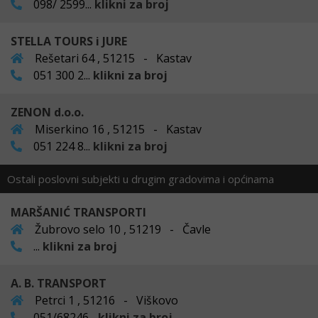
098/ 2599...
klikni za broj
STELLA TOURS i JURE
Rešetari 64 , 51215 - Kastav
051 300 2...
klikni za broj
ZENON d.o.o.
Miserkino 16 , 51215 - Kastav
051 224 8...
klikni za broj
Ostali poslovni subjekti u drugim gradovima i općinama
MARŠANIĆ TRANSPORTI
Žubrovo selo 10 , 51219 - Čavle
...
klikni za broj
A. B. TRANSPORT
Petrci 1 , 51216 - Viškovo
051/68246...
klikni za broj