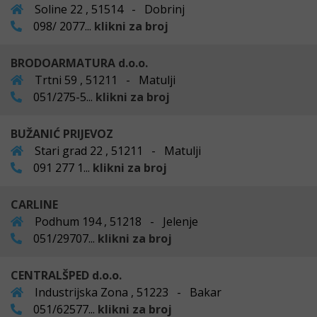
Soline 22 , 51514 - Dobrinj
098/ 2077...
klikni za broj
BRODOARMATURA d.o.o.
Trtni 59 , 51211 - Matulji
051/275-5...
klikni za broj
BUŽANIĆ PRIJEVOZ
Stari grad 22 , 51211 - Matulji
091 277 1...
klikni za broj
CARLINE
Podhum 194 , 51218 - Jelenje
051/29707...
klikni za broj
CENTRALŠPED d.o.o.
Industrijska Zona , 51223 - Bakar
051/62577...
klikni za broj