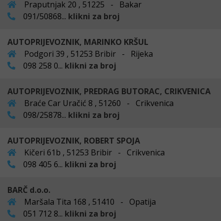
Praputnjak 20 , 51225 - Bakar
091/50868...
klikni za broj
AUTOPRIJEVOZNIK, MARINKO KRŠUL
Podgori 39 , 51253 Bribir - Rijeka
098 258 0...
klikni za broj
AUTOPRIJEVOZNIK, PREDRAG BUTORAC, CRIKVENICA
Braće Car Uračić 8 , 51260 - Crikvenica
098/25878...
klikni za broj
AUTOPRIJEVOZNIK, ROBERT SPOJA
Kičeri 61b , 51253 Bribir - Crikvenica
098 405 6...
klikni za broj
BARČ d.o.o.
Maršala Tita 168 , 51410 - Opatija
051 712 8...
klikni za broj