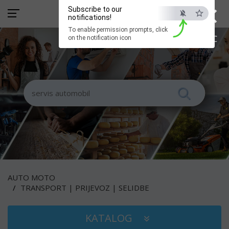
×
Subscribe to our
notifications!
To enable permission prompts, click
ESC
on the notification icon
AUTO MOTO
TRANSPORT | PRIJEVOZ | SELIDBE
KATALOG