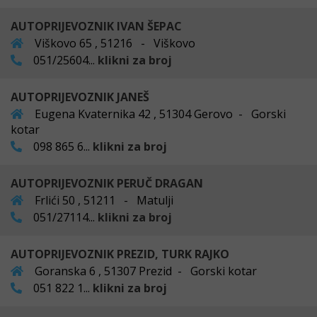
AUTOPRIJEVOZNIK IVAN ŠEPAC
Viškovo 65 , 51216 - Viškovo
051/25604...
klikni za broj
AUTOPRIJEVOZNIK JANEŠ
Eugena Kvaternika 42 , 51304 Gerovo - Gorski
kotar
098 865 6...
klikni za broj
AUTOPRIJEVOZNIK PERUČ DRAGAN
Frlići 50 , 51211 - Matulji
051/27114...
klikni za broj
AUTOPRIJEVOZNIK PREZID, TURK RAJKO
Goranska 6 , 51307 Prezid - Gorski kotar
051 822 1...
klikni za broj