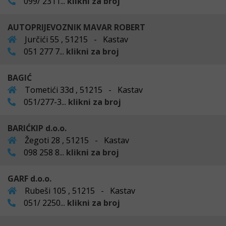
099/ 2311...
klikni za broj
AUTOPRIJEVOZNIK MAVAR ROBERT
Jurčići 55 , 51215 - Kastav
051 277 7...
klikni za broj
BAGIĆ
Tometići 33d , 51215 - Kastav
051/277-3...
klikni za broj
BARIĆKIP d.o.o.
Žegoti 28 , 51215 - Kastav
098 258 8...
klikni za broj
GARF d.o.o.
Rubeši 105 , 51215 - Kastav
051/ 2250...
klikni za broj