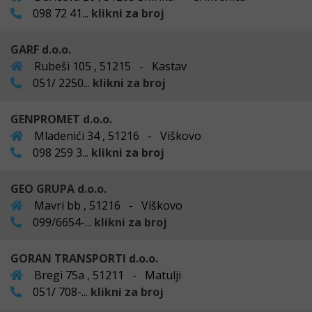
098 72 41...
klikni za broj
GARF d.o.o.
Rubeši 105 , 51215 - Kastav
051/ 2250...
klikni za broj
GENPROMET d.o.o.
Mladenići 34 , 51216 - Viškovo
098 259 3...
klikni za broj
GEO GRUPA d.o.o.
Mavri bb , 51216 - Viškovo
099/6654-...
klikni za broj
GORAN TRANSPORTI d.o.o.
Bregi 75a , 51211 - Matulji
051/ 708-...
klikni za broj