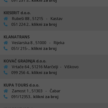
091 251 5...
klikni za broj
KIESERIT d.o.o.
Rubeši 88 , 51215 - Kastav
051 224 2...
klikni za broj
KLANATRANS
Veslarska 8 , 51000 - Rijeka
051/ 215-...
klikni za broj
KOVAČ GRADNJA d.o.o.
Vrtače 64 , 51216 Marčelji - Viškovo
099 256 4...
klikni za broj
KUPA TOURS d.o.o.
Zamost 1 , 51303 - Čabar
091/12353...
klikni za broj