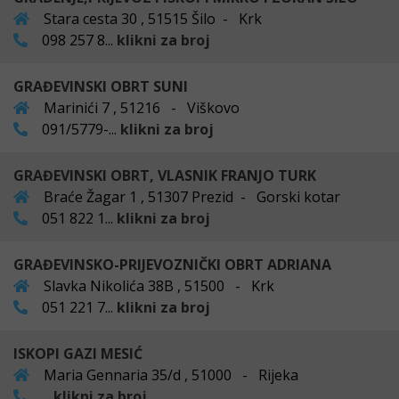
Stara cesta 30 , 51515 Šilo - Krk
098 257 8...
klikni za broj
GRAĐEVINSKI OBRT SUNI
Marinići 7 , 51216 - Viškovo
091/5779-...
klikni za broj
GRAĐEVINSKI OBRT, VLASNIK FRANJO TURK
Braće Žagar 1 , 51307 Prezid - Gorski kotar
051 822 1...
klikni za broj
GRAĐEVINSKO-PRIJEVOZNIČKI OBRT ADRIANA
Slavka Nikolića 38B , 51500 - Krk
051 221 7...
klikni za broj
ISKOPI GAZI MESIĆ
Maria Gennaria 35/d , 51000 - Rijeka
...
klikni za broj