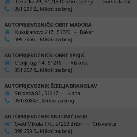
Težačka 29 , 51218 Dražice, Jelenje - Gorski kotar
051 297 2...
klikni za broj
AUTOPRIJEVOZNIČKI OBRT MADORA
Kukuljanovo 217 , 51223 - Bakar
099 2466 ...
klikni za broj
AUTOPRIJEVOZNIČKI OBRT SPAJIĆ
Donji Jugi 14 , 51216 - Viškovo
051 257 8...
klikni za broj
AUTOPRIJEVOZNIK ŠEBELJA BRANISLAV
Studena 83 , 51217 - Klana
051/80847...
klikni za broj
AUTOPRIJEVOZNIK ANTONIĆ IGOR
Sveti Mikula 17c , 51253 Bribir - Crikvenica
098 259 2...
klikni za broj