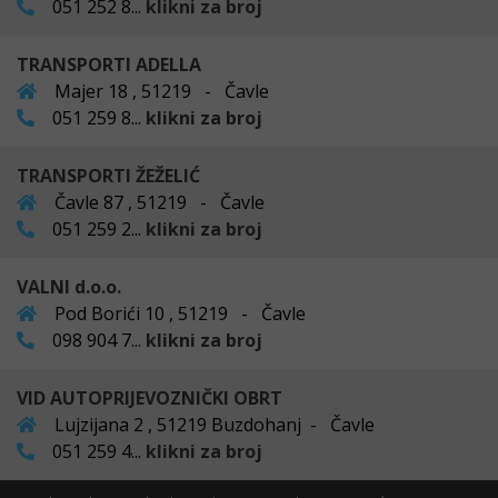
051 252 8...
klikni za broj
TRANSPORTI ADELLA
Majer 18 , 51219 - Čavle
051 259 8...
klikni za broj
TRANSPORTI ŽEŽELIĆ
Čavle 87 , 51219 - Čavle
051 259 2...
klikni za broj
VALNI d.o.o.
Pod Borići 10 , 51219 - Čavle
098 904 7...
klikni za broj
VID AUTOPRIJEVOZNIČKI OBRT
Lujzijana 2 , 51219 Buzdohanj - Čavle
051 259 4...
klikni za broj