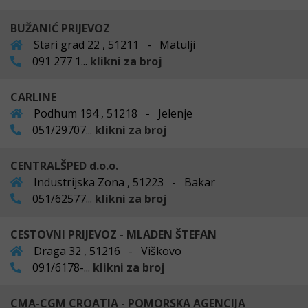
BUŽANIĆ PRIJEVOZ
Stari grad 22 , 51211 - Matulji
091 277 1...
klikni za broj
CARLINE
Podhum 194 , 51218 - Jelenje
051/29707...
klikni za broj
CENTRALŠPED d.o.o.
Industrijska Zona , 51223 - Bakar
051/62577...
klikni za broj
CESTOVNI PRIJEVOZ - MLADEN ŠTEFAN
Draga 32 , 51216 - Viškovo
091/6178-...
klikni za broj
CMA-CGM CROATIA - POMORSKA AGENCIJA