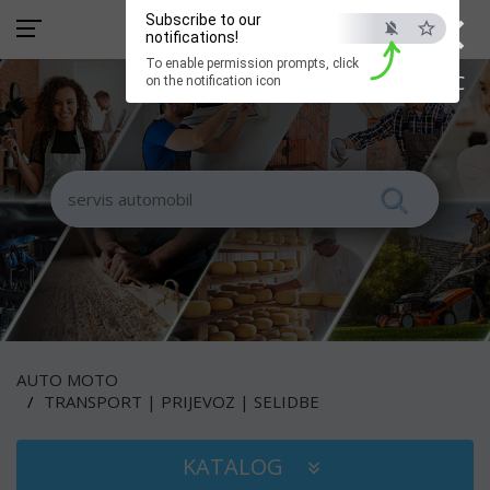
×
Subscribe to our
notifications!
To enable permission prompts, click
ESC
on the notification icon
AUTO MOTO
TRANSPORT | PRIJEVOZ | SELIDBE
KATALOG