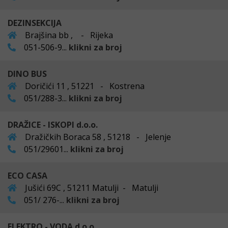
DEZINSEKCIJA
Brajšina bb , - Rijeka
051-506-9...
klikni za broj
DINO BUS
Doričići 11 , 51221 - Kostrena
051/288-3...
klikni za broj
DRAŽICE - ISKOPI d.o.o.
Dražičkih Boraca 58 , 51218 - Jelenje
051/29601...
klikni za broj
ECO CASA
Jušići 69C , 51211 Matulji - Matulji
051/ 276-...
klikni za broj
ELEKTRO - VODA d.o.o.