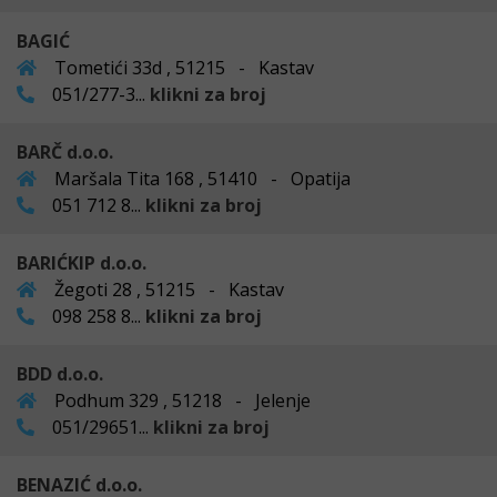
BAGIĆ
Tometići 33d , 51215 - Kastav
051/277-3...
klikni za broj
BARČ d.o.o.
Maršala Tita 168 , 51410 - Opatija
051 712 8...
klikni za broj
BARIĆKIP d.o.o.
Žegoti 28 , 51215 - Kastav
098 258 8...
klikni za broj
BDD d.o.o.
Podhum 329 , 51218 - Jelenje
051/29651...
klikni za broj
BENAZIĆ d.o.o.