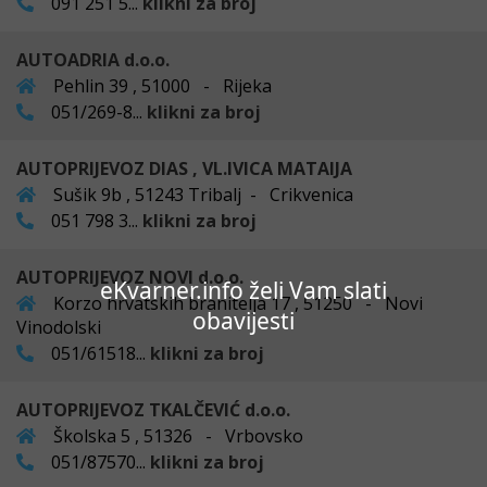
091 251 5...
klikni za broj
AUTOADRIA d.o.o.
Pehlin 39 , 51000 - Rijeka
051/269-8...
klikni za broj
AUTOPRIJEVOZ DIAS , VL.IVICA MATAIJA
Sušik 9b , 51243 Tribalj - Crikvenica
051 798 3...
klikni za broj
AUTOPRIJEVOZ NOVI d.o.o.
eKvarner.info želi Vam slati
Korzo hrvatskih branitelja 17 , 51250 - Novi
obavijesti
Vinodolski
051/61518...
klikni za broj
AUTOPRIJEVOZ TKALČEVIĆ d.o.o.
Školska 5 , 51326 - Vrbovsko
051/87570...
klikni za broj