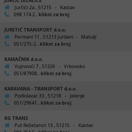
JURČIĆ DIZALICE
Jurčići 2a , 51215 - Kastav
098 174 2...
klikni za broj
JURETIĆ TRANSPORT d.o.o.
Permani 11 , 51213 Jurdani - Matulji
051/275-2...
klikni za broj
KAMAČNIK d.o.o.
Vujnovići 7 , 51326 - Vrbovsko
051/87908...
klikni za broj
KARAVANA - TRANSPORT d.o.o.
Podkilavac 33 , 51218 - Jelenje
051/29641...
klikni za broj
KG TRANS
Put Rešetaron 13 , 51215 - Kastav