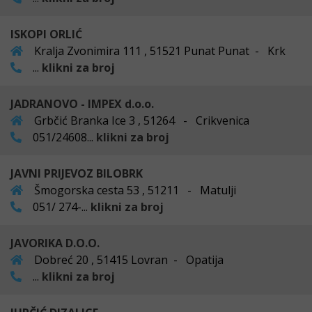
ISKOPI ORLIĆ
Kralja Zvonimira 111 , 51521 Punat Punat - Krk
...
klikni za broj
JADRANOVO - IMPEX d.o.o.
Grbčić Branka Ice 3 , 51264 - Crikvenica
051/24608...
klikni za broj
JAVNI PRIJEVOZ BILOBRK
Šmogorska cesta 53 , 51211 - Matulji
051/ 274-...
klikni za broj
JAVORIKA D.O.O.
Dobreć 20 , 51415 Lovran - Opatija
...
klikni za broj