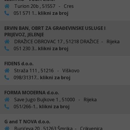
Turion 20b , 51557 - Cres
051 571 1...
klikni za broj
ERVIN BAN, OBRT ZA GRAĐEVINSKE USLUGE I
PRIJEVOZ, JELENJE
DRAŽICE OBROVAC 17 , 51218 DRAŽICE - Rijeka
051 230 3...
klikni za broj
FIDENS d.o.o.
Straža 111 , 51216 - Viškovo
098/31317...
klikni za broj
FORMA MODERNA d.o.o.
Save Jugo Bujkove 1 , 51000 - Rijeka
051/266-1...
klikni za broj
G and T NOVA d.o.o.
Burićeva 20 , 51263 Šmrika - Crikvenica