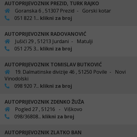
AUTOPRIJEVOZNIK PREZID, TURK RAJKO
Goranska 6 , 51307 Prezid - Gorski kotar
051 822 1...
klikni za broj
AUTOPRIJEVOZNIK RADOVANOVIĆ
Jušići 29 , 51213 Jurdani - Matulji
051 275 3...
klikni za broj
AUTOPRIJEVOZNIK TOMISLAV BUTKOVIĆ
19. Dalmatinske divizije 46 , 51250 Povile - Novi
Vinodolski
098 920 7...
klikni za broj
AUTOPRIJEVOZNIK ZDENKO ŽUŽA
Pogled 27 , 51216 - Viškovo
098/36808...
klikni za broj
AUTOPRIJEVOZNIK ZLATKO BAN