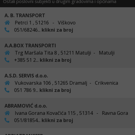
Ostali poslovni subjekti u drugim gradovima i općinama
A. B. TRANSPORT
Petrci 1 , 51216 - Viškovo
051/68246...
klikni za broj
A.A.BOX TRANSPORTI
Trg Maršala Tita 8 , 51211 Matulji - Matulji
+385 51 2...
klikni za broj
A.S.D. SERVIS d.o.o.
Vukovarska 106 , 51265 Dramalj - Crikvenica
051 786 9...
klikni za broj
ABRAMOVIĆ d.o.o.
Ivana Gorana Kovačića 115 , 51314 - Ravna Gora
051/81854...
klikni za broj