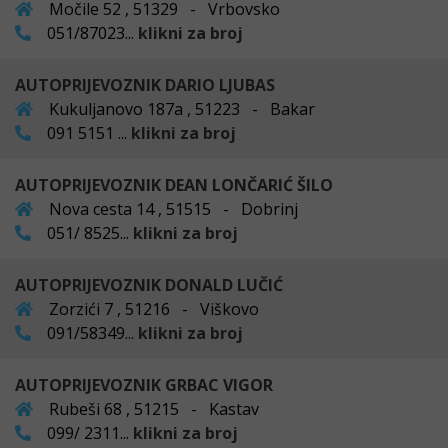
Močile 52 , 51329 - Vrbovsko
051/87023...
klikni za broj
AUTOPRIJEVOZNIK DARIO LJUBAS
Kukuljanovo 187a , 51223 - Bakar
091 5151 ...
klikni za broj
AUTOPRIJEVOZNIK DEAN LONČARIĆ ŠILO
Nova cesta 14 , 51515 - Dobrinj
051/ 8525...
klikni za broj
AUTOPRIJEVOZNIK DONALD LUČIĆ
Zorzići 7 , 51216 - Viškovo
091/58349...
klikni za broj
AUTOPRIJEVOZNIK GRBAC VIGOR
Rubeši 68 , 51215 - Kastav
099/ 2311...
klikni za broj