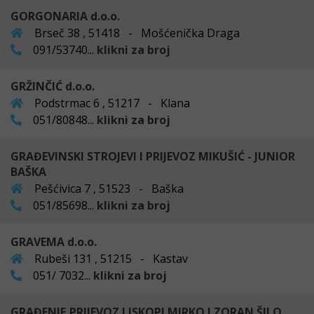
GORGONARIA d.o.o.
Brseč 38 , 51418 - Mošćenička Draga
091/53740...
klikni za broj
GRŽINČIĆ d.o.o.
Podstrmac 6 , 51217 - Klana
051/80848...
klikni za broj
GRAĐEVINSKI STROJEVI I PRIJEVOZ MIKUŠIĆ - JUNIOR
BAŠKA
Pešćivica 7 , 51523 - Baška
051/85698...
klikni za broj
GRAVEMA d.o.o.
Rubeši 131 , 51215 - Kastav
051/ 7032...
klikni za broj
GRAĐENJE,PRIJEVOZ I ISKOPI MIRKO I ZORAN ŠILO