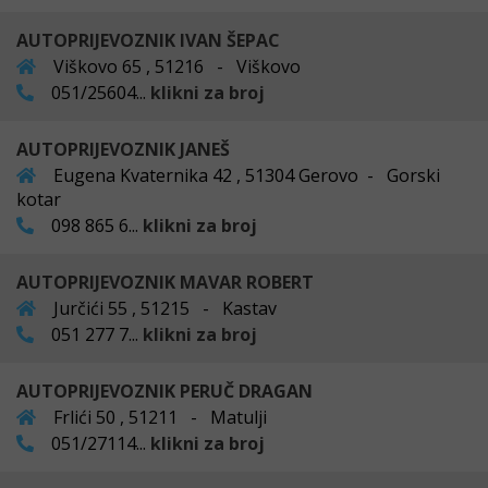
AUTOPRIJEVOZNIK IVAN ŠEPAC
Viškovo 65 , 51216 - Viškovo
051/25604...
klikni za broj
AUTOPRIJEVOZNIK JANEŠ
Eugena Kvaternika 42 , 51304 Gerovo - Gorski
kotar
098 865 6...
klikni za broj
AUTOPRIJEVOZNIK MAVAR ROBERT
Jurčići 55 , 51215 - Kastav
051 277 7...
klikni za broj
AUTOPRIJEVOZNIK PERUČ DRAGAN
Frlići 50 , 51211 - Matulji
051/27114...
klikni za broj