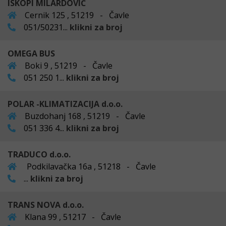
ISKOPI MILARDOVIĆ
Cernik 125 , 51219 - Čavle
051/50231...
klikni za broj
OMEGA BUS
Boki 9 , 51219 - Čavle
051 250 1...
klikni za broj
POLAR -KLIMATIZACIJA d.o.o.
Buzdohanj 168 , 51219 - Čavle
051 336 4...
klikni za broj
TRADUCO d.o.o.
Podkilavačka 16a , 51218 - Čavle
...
klikni za broj
TRANS NOVA d.o.o.
Klana 99 , 51217 - Čavle