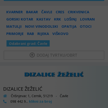
KVARNER
BAKAR
ČAVLE
CRES
CRIKVENICA
GORSKI KOTAR
KASTAV
KRK
LOŠINJ
LOVRAN
MATULJI
NOVI VINODOLSKI
OPATIJA
OTOCI
PRIMORJE
RAB
RIJEKA
VIŠKOVO
Odabrani grad:
Čavle
  DODAJ TVRTKU/OBRT 
DIZALICE ŽEŽELIĆ
Črišnjevac 1, Cernik, 51219 - Čavle
klikni za broj
098 442 9...