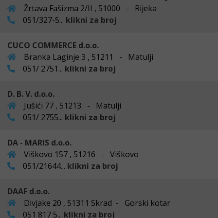
Žrtava Fašizma 2/II , 51000 - Rijeka
051/327-5...
klikni za broj
CUCO COMMERCE d.o.o.
Branka Laginje 3 , 51211 - Matulji
051/ 2751...
klikni za broj
D. B. V. d.o.o.
Jušići 77 , 51213 - Matulji
051/ 2755...
klikni za broj
DA - MARIS d.o.o.
Viškovo 157 , 51216 - Viškovo
051/21644...
klikni za broj
DAAF d.o.o.
Divjake 20 , 51311 Skrad - Gorski kotar
051 817 5...
klikni za broj