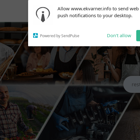
Subscribe to our
Allow www.ekvarner.info to send web
notifications!
push notifications to your desktop.
To enable permission prompts, click
on the notification icon
Don't allow
Powered by SendPulse