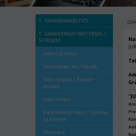
GRAĐEVINARSTVO
GRA
GRAĐEVINSKI MATERIJAL I
Na
STROJEVI
JU
Aditivi za beton
Te
Aluminijske, ALU fasade
Ad
Auto dizalice | Kamion
Gr
dizalice
"J
Auto košare
Kra
Pre
Bazenska tehnika | Oprema
za bazene
Kam
Aut
Betonara
Rad