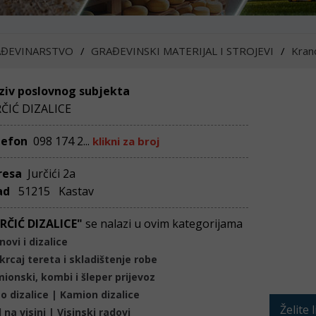
ĐEVINARSTVO
GRAĐEVINSKI MATERIJAL I STROJEVI
Krano
ziv poslovnog subjekta
RČIĆ DIZALICE
lefon
098 174 2...
klikni za broj
resa
Jurčići 2a
ad
51215 Kastav
URČIĆ DIZALICE"
se nalazi u ovim kategorijama
novi i dizalice
krcaj tereta i skladištenje robe
ionski, kombi i šleper prijevoz
o dizalice | Kamion dizalice
Želite 
 na visini | Visinski radovi