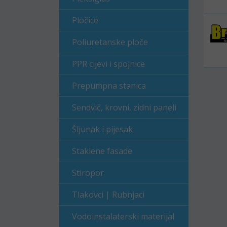
Pločice
Poliuretanske ploče
PPR cijevi i spojnice
Prepumpna stanica
Sendvič, krovni, zidni paneli
Šljunak i pijesak
Staklene fasade
Stiropor
Tlakovci | Rubnjaci
Vodoinstalaterski materijal