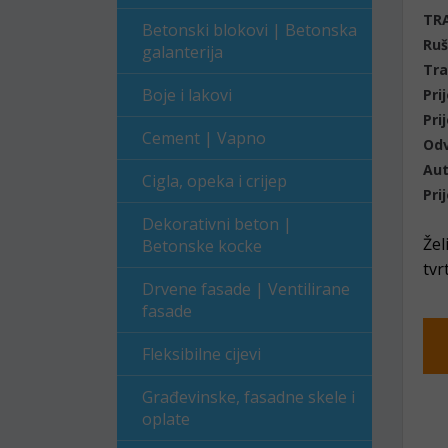
TRA
Betonski blokovi | Betonska
Ruš
galanterija
Tra
Boje i lakovi
Pri
Pri
Cement | Vapno
Odv
Aut
Cigla, opeka i crijep
Pri
Dekorativni beton |
Žel
Betonske kocke
tvr
Drvene fasade | Ventilirane
fasade
Fleksibilne cijevi
Građevinske, fasadne skele i
oplate