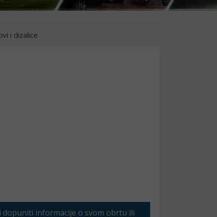
vi i dizalice
li dopuniti informacije o svom obrtu ili