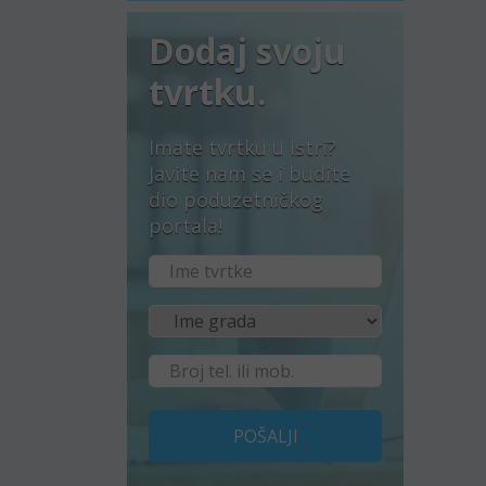
Dodaj svoju
tvrtku.
Imate tvrtku u Istri?
Javite nam se i budite
dio poduzetničkog
portala!
POŠALJI