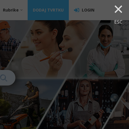
×
Rubrike
DODAJ TVRTKU
LOGIN
ESC