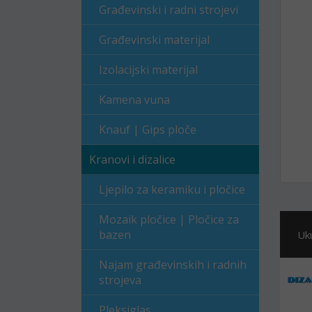
Građevinski i radni strojevi
Građevinski materijal
Izolacijski materijal
Kamena vuna
Knauf | Gips ploče
Kranovi i dizalice
Ljepilo za keramiku i pločice
Mozaik pločice | Pločice za
bazen
Uk
Najam građevinskih i radnih
strojeva
Pleksiglas