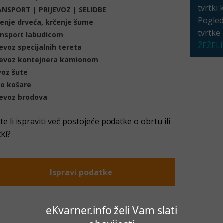
tvrtki 
NSPORT | PRIJEVOZ | SELIDBE
Pogleda
enje drveća, krčenje šume
tvrtke
nsport labudicom
ŽEŽELI
jevoz specijalnih tereta
jevoz kontejnera kamionom
oz šute
o košare
jevoz brodova
ite li ispraviti već postojeće podatke o obrtu ili
tki?
Ispravi podatke
eKvarner.info želi Vam slati