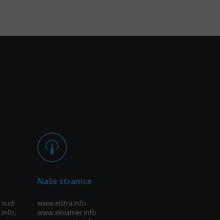
Naše stranice
 nudi
www.eistra.info
.info,
www.ekvarner.info