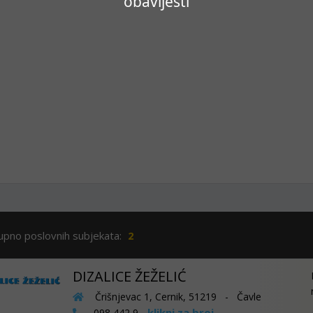
obavijesti
upno poslovnih subjekata:
2
DIZALICE ŽEŽELIĆ
Črišnjevac 1, Cernik, 51219 - Čavle
klikni za broj
098 442 9...