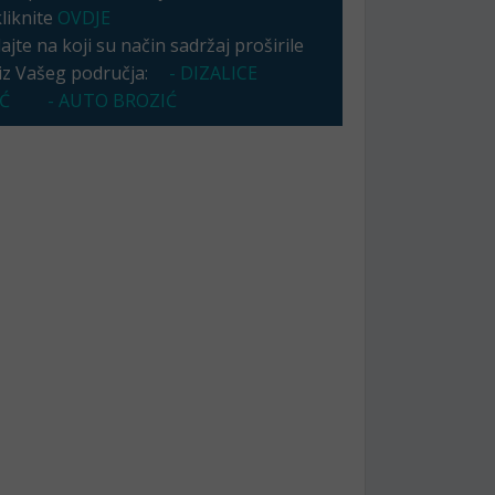
kliknite
OVDJE
jte na koji su način sadržaj proširile
 iz Vašeg područja:
- DIZALICE
Ć
- AUTO BROZIĆ