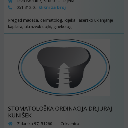
Riva Boduli 7, 51000 - Rijeka
klikni za broj
051 312 0...
Pregled madeža, dermatolog, Rijeka, lasersko uklanjanje
kapilara, ultrazvuk dojki, ginekolog
STOMATOLOŠKA ORDINACIJA DR.JURAJ
KUNIŠEK
Zidarska 97, 51260 - Crikvenica