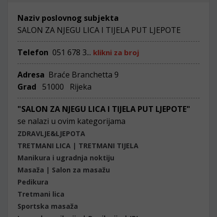
Naziv poslovnog subjekta
SALON ZA NJEGU LICA I TIJELA PUT LJEPOTE
Telefon
051 678 3...
klikni za broj
Adresa
Braće Branchetta 9
Grad
51000 Rijeka
"SALON ZA NJEGU LICA I TIJELA PUT LJEPOTE"
se nalazi u ovim kategorijama
ZDRAVLJE&LJEPOTA
TRETMANI LICA | TRETMANI TIJELA
Manikura i ugradnja noktiju
Masaža | Salon za masažu
Pedikura
Tretmani lica
Sportska masaža