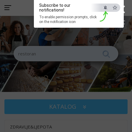
×
Subscribe to our
notifications!
To enable permission prompts, click
ESC
on the notification icon
KATALOG
ZDRAVLJE&LJEPOTA