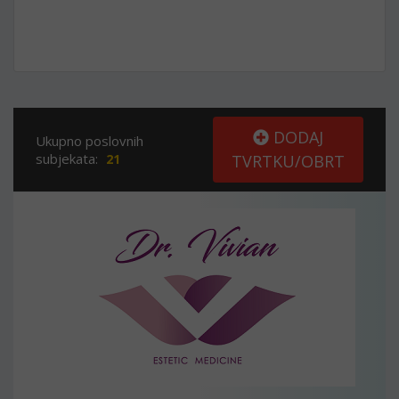
DODAJ
Ukupno poslovnih
subjekata:
21
TVRTKU/OBRT