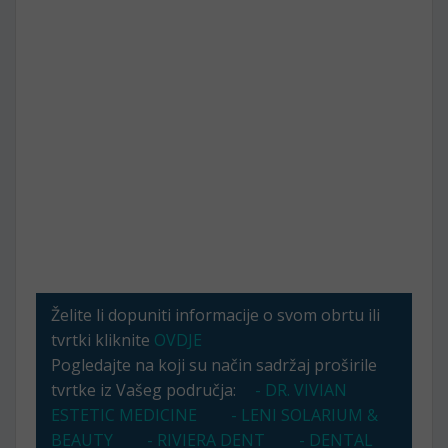
Želite li dopuniti informacije o svom obrtu ili
tvrtki kliknite
OVDJE
Pogledajte na koji su način sadržaj proširile
tvrtke iz Vašeg područja:
- DR. VIVIAN
ESTETIC MEDICINE
- LENI SOLARIUM &
BEAUTY
- RIVIERA DENT
- DENTAL