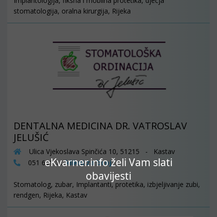
Implantologija, fiksna i mobilna protetika, dječja
stomatologija, oralna kirurgija, Rijeka
DENTALNA MEDICINA DR. VATROSLAV
JELUŠIĆ
Ulica Vjekoslava Spinčića 10, 51215 - Kastav
eKvarner.info želi Vam slati
klikni za broj
051 691 1...
obavijesti
Stomatolog, zubar, Implantanti, protetika, izbjeljivanje zubi,
rendgen, Rijeka, Kastav