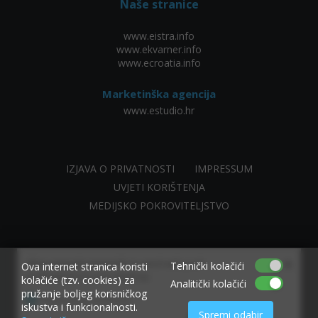
Naše stranice
www.eistra.info
www.ekvarner.info
www.ecroatia.info
Marketinška agencija
www.estudio.hr
IZJAVA O PRIVATNOSTI
IMPRESSUM
UVJETI KORIŠTENJA
MEDIJSKO POKROVITELJSTVO
×
Allow www.ekvarner.info to send web push
Tehnički kolačići
Ova internet stranica koristi
notifications to your desktop.
kolačiće (tzv. cookies) za
Analitički kolačići
pružanje boljeg korisničkog
Powered by SendPulse
iskustva i funkcionalnosti.
Spremi odabir
made by NIVAGO