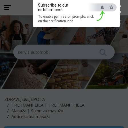
×
Subscribe to our
notifications!
To enable permission prompts, click
ESC
on the notification icon
ZDRAVLJE&LJEPOTA
TRETMANI LICA | TRETMANI TIJELA
Masaža | Salon za masažu
Anticelulitna masaža