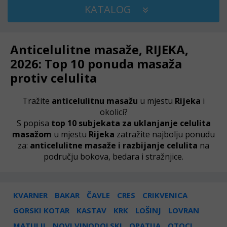
KATALOG
Anticelulitne masaže, RIJEKA,
2026: Top 10 ponuda masaža
protiv celulita
Tražite
anticelulitnu masažu
u mjestu
Rijeka
i
okolici?
S popisa
top 10 subjekata za uklanjanje celulita
masažom
u mjestu
Rijeka
zatražite najbolju ponudu
za:
anticelulitne masaže i razbijanje celulita
na
području bokova, bedara i stražnjice.
KVARNER
BAKAR
ČAVLE
CRES
CRIKVENICA
GORSKI KOTAR
KASTAV
KRK
LOŠINJ
LOVRAN
MATULJI
NOVI VINODOLSKI
OPATIJA
OTOCI