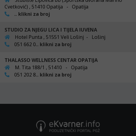
Stubište Lipovica bb (Sportska dvorana Marino
Cvetković) , 51410 Opatija - Opatija
...
klikni za broj
STUDIO ZA NJEGU LICA I TIJELA IUVENA
Hotel Punta , 51551 Veli Lošinj - Lošinj
051 662 0...
klikni za broj
THALASSO WELLNESS CENTAR OPATIJA
M. Tita 188/1 , 51410 - Opatija
051 202 8...
klikni za broj