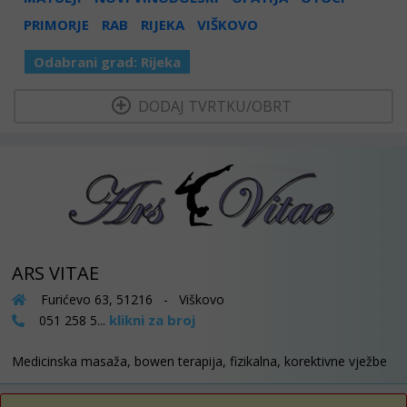
PRIMORJE
RAB
RIJEKA
VIŠKOVO
Odabrani grad:
Rijeka
  DODAJ TVRTKU/OBRT 
ARS VITAE
Furićevo 63, 51216 - Viškovo
klikni za broj
051 258 5...
Medicinska masaža, bowen terapija, fizikalna, korektivne vježbe