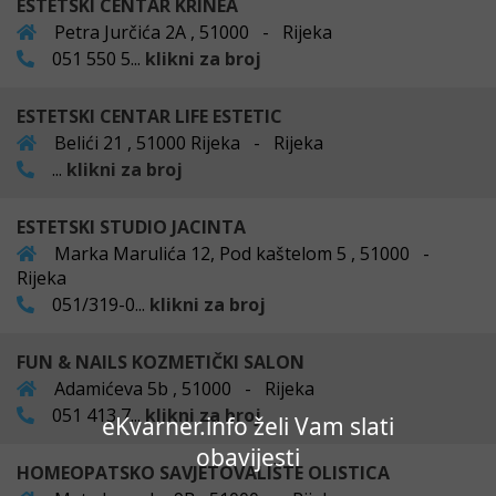
ESTETSKI CENTAR KRINEA
Petra Jurčića 2A , 51000 - Rijeka
051 550 5...
klikni za broj
ESTETSKI CENTAR LIFE ESTETIC
Belići 21 , 51000 Rijeka - Rijeka
...
klikni za broj
ESTETSKI STUDIO JACINTA
Marka Marulića 12, Pod kaštelom 5 , 51000 -
Rijeka
051/319-0...
klikni za broj
FUN & NAILS KOZMETIČKI SALON
Adamićeva 5b , 51000 - Rijeka
051 413 7...
klikni za broj
eKvarner.info želi Vam slati
obavijesti
HOMEOPATSKO SAVJETOVALIŠTE OLISTICA