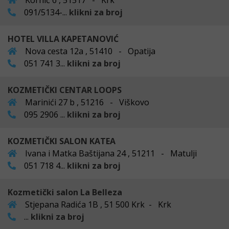
Kornić 6 , 51517 - Krk
091/5134-...
klikni za broj
HOTEL VILLA KAPETANOVIĆ
Nova cesta 12a , 51410 - Opatija
051 741 3...
klikni za broj
KOZMETIČKI CENTAR LOOPS
Marinići 27 b , 51216 - Viškovo
095 2906 ...
klikni za broj
KOZMETIČKI SALON KATEA
Ivana i Matka Baštijana 24 , 51211 - Matulji
051 718 4...
klikni za broj
Kozmetički salon La Belleza
Stjepana Radića 1B , 51 500 Krk - Krk
...
klikni za broj