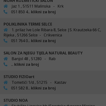
NOAH KOZMETIČKI SALON
Jaz 1 , 51511 Malinska - Krk
051 850 4...
klikni za broj
POLIKLINIKA TERME SELCE
1. prilaz Ive Lole Ribara 8, Selce |S. Krautzeka 66 C,
Rijeka , 51266 Selce - Crikvenica
051 764 0...
klikni za broj
SALON ZA NJEGU TIJELA NATURAL BEAUTY
Banjol 48 , 51280 - Rab
...
klikni za broj
STUDIO FIZIOart
Tometići 1/d , 51215 - Kastav
051 582 8...
klikni za broj
STUDIO NOA