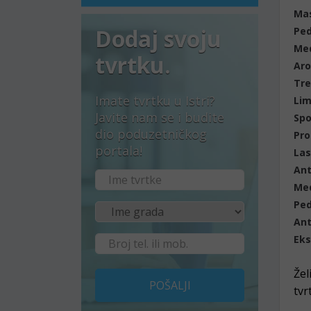
Mas
Dodaj svoju
Ped
Me
tvrtku.
Aro
Tre
Imate tvrtku u Istri?
Lim
Javite nam se i budite
Spo
dio poduzetničkog
Pro
portala!
Las
Ant
Med
Ped
Ant
Eks
Žel
POŠALJI
tvr