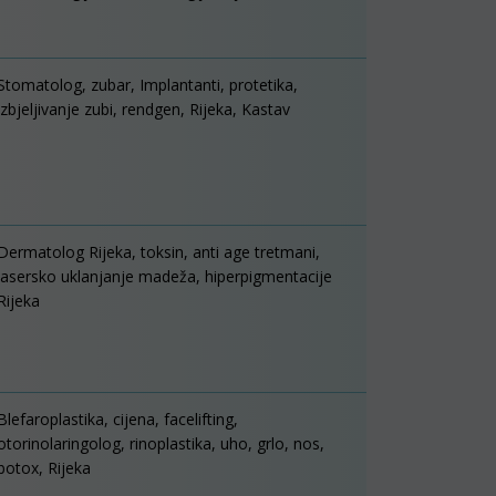
Stomatolog, zubar, Implantanti, protetika,
izbjeljivanje zubi, rendgen, Rijeka, Kastav
Dermatolog Rijeka, toksin, anti age tretmani,
lasersko uklanjanje madeža, hiperpigmentacije
Rijeka
Blefaroplastika, cijena, facelifting,
otorinolaringolog, rinoplastika, uho, grlo, nos,
botox, Rijeka