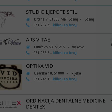
STUDIO LJEPOTE STIL
Brdina 7, 51550 Mali Lošinj - Lošinj
klikni za broj
051 232 5...
ARS VITAE
Furićevo 63, 51216 - Viškovo
klikni za broj
051 258 5...
OPTIKA VID
Užarska 18, 51000 - Rijeka
klikni za broj
051 245 1...
ORDINACIJA DENTALNE MEDICINE
DENTEX