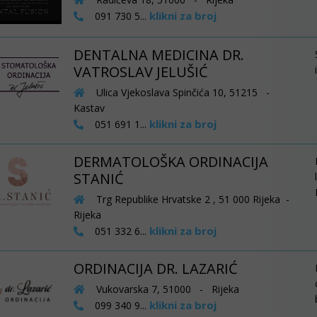
klikni za broj
091 730 5...
DENTALNA MEDICINA DR.
VATROSLAV JELUŠIĆ
Ulica Vjekoslava Spinčića 10, 51215 -
Kastav
klikni za broj
051 691 1...
DERMATOLOŠKA ORDINACIJA
STANIĆ
Trg Republike Hrvatske 2 , 51 000 Rijeka -
Rijeka
klikni za broj
051 332 6...
ORDINACIJA DR. LAZARIĆ
Vukovarska 7, 51000 - Rijeka
klikni za broj
099 340 9...