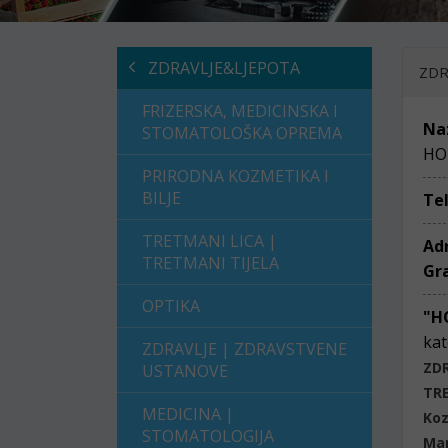
ZDRAVLJE&LJEPOTA
ZDR
FRIZERSKA, MEDICINSKA I
Na
STOMATOLOŠKA OPREMA
HO
PRIRODNA KOZMETIKA I
BILJE
Te
TRETMANI LICA |
Ad
TRETMANI TIJELA
Gr
OPTIKA
"H
kat
ZDRAVLJE | ZDRAVSTVENE
ZD
USTANOVE
TRE
MEDICINA |
Koz
STOMATOLOGIJA
Man