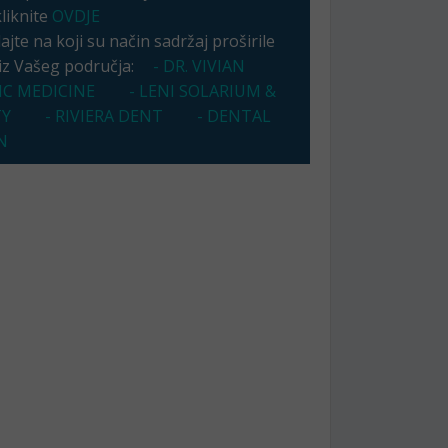
kliknite
OVDJE
jte na koji su način sadržaj proširile
 iz Vašeg područja:
- DR. VIVIAN
IC MEDICINE
- LENI SOLARIUM &
TY
- RIVIERA DENT
- DENTAL
N