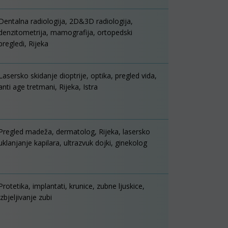
Dentalna radiologija, 2D&3D radiologija,
denzitometrija, mamografija, ortopedski
pregledi, Rijeka
Lasersko skidanje dioptrije, optika, pregled vida,
anti age tretmani, Rijeka, Istra
Pregled madeža, dermatolog, Rijeka, lasersko
uklanjanje kapilara, ultrazvuk dojki, ginekolog
Protetika, implantati, krunice, zubne ljuskice,
izbjeljivanje zubi