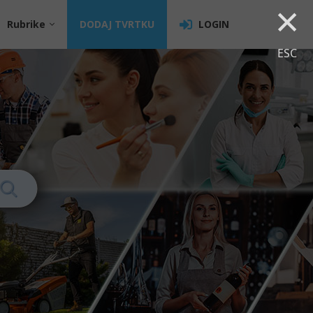
×
Rubrike
DODAJ TVRTKU
LOGIN
ESC