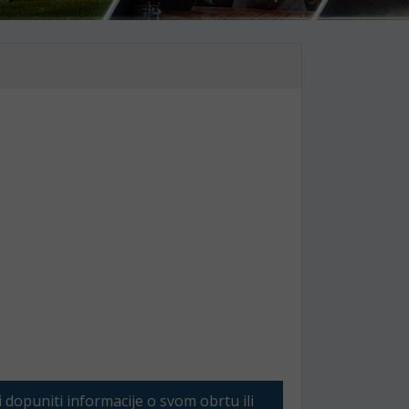
li dopuniti informacije o svom obrtu ili