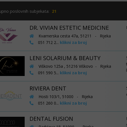
upno poslovnih subjekata:
21
DR. VIVIAN ESTETIC MEDICINE
Kvarnerska cesta 47a, 51211 - Rijeka
klikni za broj
051 712 2...
LENI SOLARIUM & BEAUTY
Viškovo 125a , 51216 Viškovo - Rijeka
klikni za broj
091 590 5...
RIVIERA DENT
Hosti 103/1, 51000 - Rijeka
klikni za broj
051 260 0...
DENTAL FUSION
Radićeva 18, 51000 - Rijeka