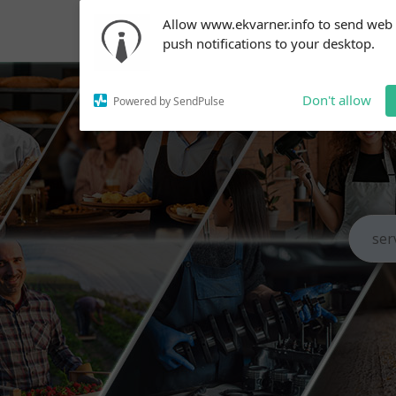
Subscribe to our
Allow www.ekvarner.info to send web
notifications!
push notifications to your desktop.
To enable permission prompts, click
on the notification icon
Don't allow
Powered by SendPulse