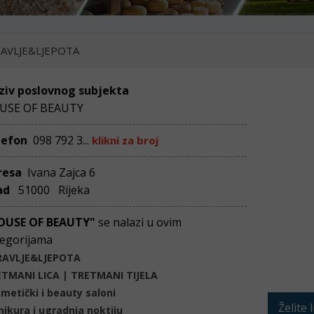
AVLJE&LJEPOTA
ziv poslovnog subjekta
USE OF BEAUTY
lefon
098 792 3...
klikni za broj
resa
Ivana Zajca 6
ad
51000 Rijeka
OUSE OF BEAUTY"
se nalazi u ovim
egorijama
RAVLJE&LJEPOTA
TMANI LICA | TRETMANI TIJELA
metički i beauty saloni
Želite 
ikura i ugradnja noktiju