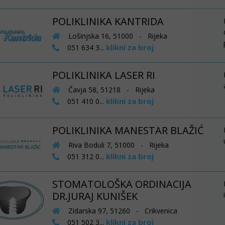
POLIKLINIKA KANTRIDA
Lošinjska 16, 51000 - Rijeka
klikni za broj
051 634 3...
POLIKLINIKA LASER RI
Čavja 58, 51218 - Rijeka
klikni za broj
051 410 0...
POLIKLINIKA MANESTAR BLAŽIĆ
Riva Boduli 7, 51000 - Rijeka
klikni za broj
051 312 0...
STOMATOLOŠKA ORDINACIJA
DR.JURAJ KUNIŠEK
Zidarska 97, 51260 - Crikvenica
klikni za broj
051 502 3...