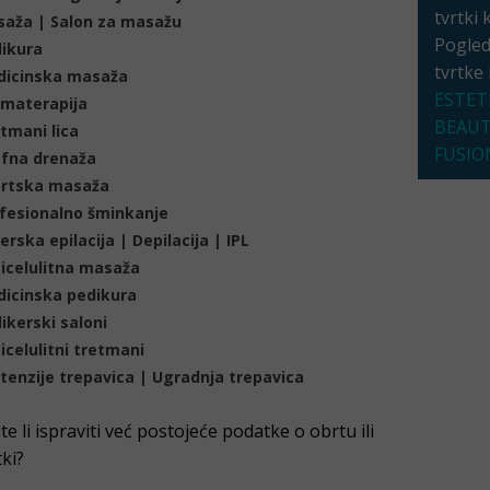
tvrtki 
aža | Salon za masažu
Pogleda
ikura
tvrtke
dicinska masaža
ESTET
materapija
BEAU
tmani lica
FUSIO
fna drenaža
rtska masaža
fesionalno šminkanje
erska epilacija | Depilacija | IPL
icelulitna masaža
icinska pedikura
ikerski saloni
icelulitni tretmani
tenzije trepavica | Ugradnja trepavica
ite li ispraviti već postojeće podatke o obrtu ili
tki?