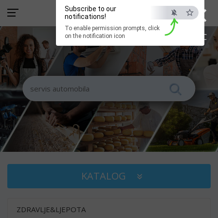
×
Subscribe to our
notifications!
To enable permission prompts, click
ESC
on the notification icon
KATALOG
ZDRAVLJE&LJEPOTA