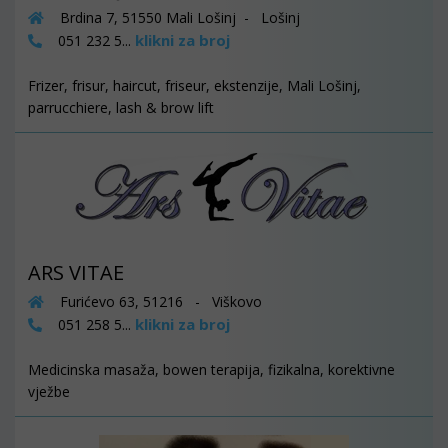
Brdina 7, 51550 Mali Lošinj - Lošinj
klikni za broj
051 232 5...
Frizer, frisur, haircut, friseur, ekstenzije, Mali Lošinj,
parrucchiere, lash & brow lift
ARS VITAE
Furićevo 63, 51216 - Viškovo
klikni za broj
051 258 5...
Medicinska masaža, bowen terapija, fizikalna, korektivne
vježbe