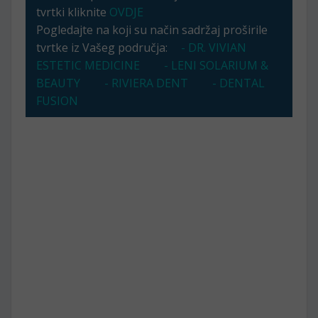
tvrtki kliknite
OVDJE
Pogledajte na koji su način sadržaj proširile
tvrtke iz Vašeg područja:
- DR. VIVIAN
ESTETIC MEDICINE
- LENI SOLARIUM &
BEAUTY
- RIVIERA DENT
- DENTAL
FUSION