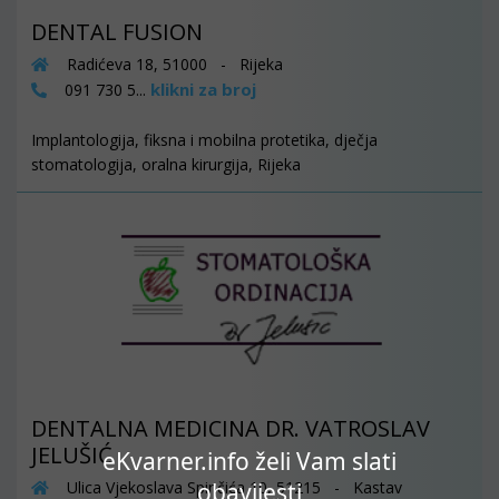
DENTAL FUSION
Radićeva 18, 51000 - Rijeka
klikni za broj
091 730 5...
Implantologija, fiksna i mobilna protetika, dječja
stomatologija, oralna kirurgija, Rijeka
DENTALNA MEDICINA DR. VATROSLAV
JELUŠIĆ
eKvarner.info želi Vam slati
Ulica Vjekoslava Spinčića 10, 51215 - Kastav
obavijesti