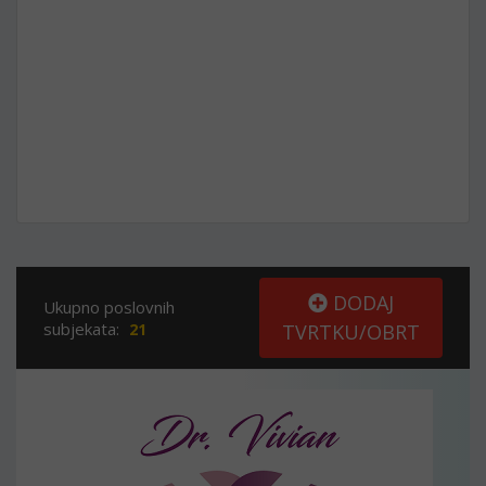
DODAJ
Ukupno poslovnih
subjekata:
21
TVRTKU/OBRT