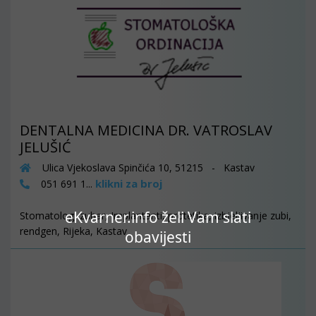
DENTALNA MEDICINA DR. VATROSLAV
JELUŠIĆ
Ulica Vjekoslava Spinčića 10, 51215 - Kastav
klikni za broj
051 691 1...
eKvarner.info želi Vam slati
Stomatolog, zubar, Implantanti, protetika, izbjeljivanje zubi,
rendgen, Rijeka, Kastav
obavijesti