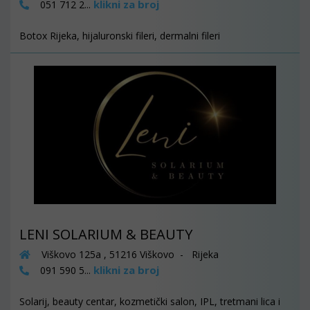
klikni za broj
051 712 2...
Botox Rijeka, hijaluronski fileri, dermalni fileri
LENI SOLARIUM & BEAUTY
Viškovo 125a , 51216 Viškovo - Rijeka
klikni za broj
091 590 5...
Solarij, beauty centar, kozmetički salon, IPL, tretmani lica i