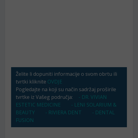
Želite li dopuniti informacije o svom obrtu ili
tvrtki kliknite
OVDJE
Pogledajte na koji su način sadržaj proširile
tvrtke iz Vašeg područja:
- DR. VIVIAN
ESTETIC MEDICINE
- LENI SOLARIUM &
BEAUTY
- RIVIERA DENT
- DENTAL
FUSION