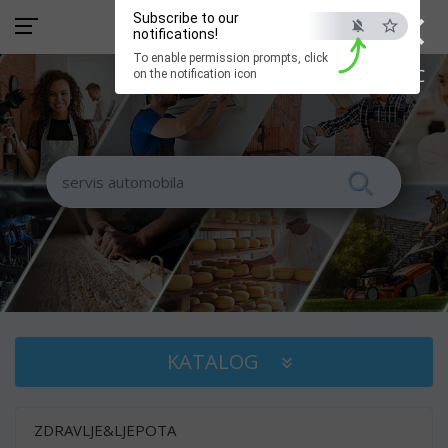
×
Subscribe to our
notifications!
To enable permission prompts, click
ESC
on the notification icon
KATALOG
ZDRAVLJE&LJEPOTA