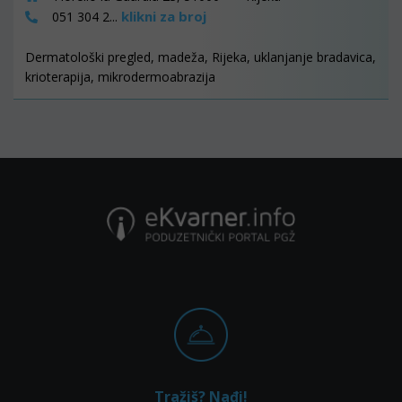
klikni za broj
051 304 2...
Dermatološki pregled, madeža, Rijeka, uklanjanje bradavica,
krioterapija, mikrodermoabrazija
Tražiš? Nađi!