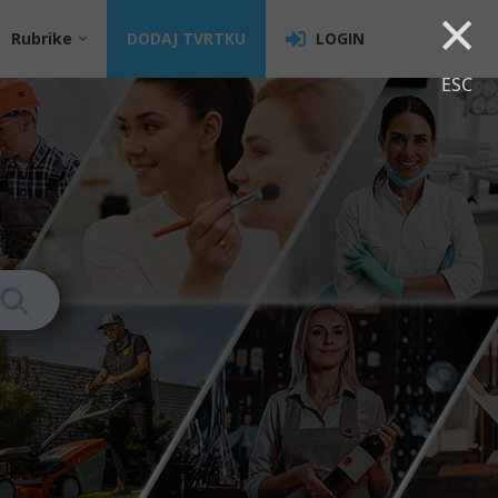
×
Rubrike
DODAJ TVRTKU
LOGIN
ESC