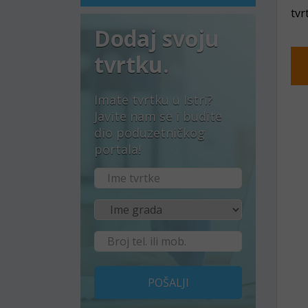
tvr
Dodaj svoju
tvrtku.
Imate tvrtku u Istri?
Javite nam se i budite
dio poduzetničkog
portala!
POŠALJI