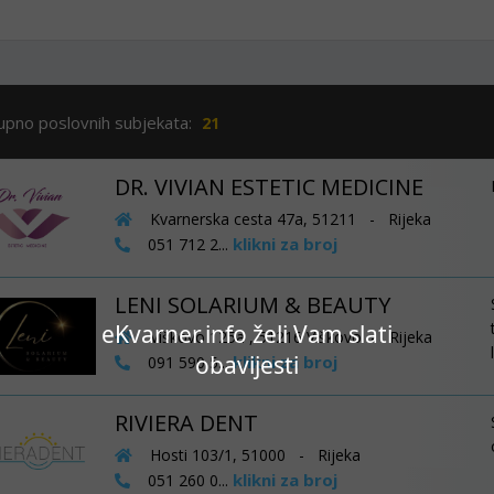
upno poslovnih subjekata:
21
DR. VIVIAN ESTETIC MEDICINE
Kvarnerska cesta 47a, 51211 - Rijeka
klikni za broj
051 712 2...
LENI SOLARIUM & BEAUTY
eKvarner.info želi Vam slati
Viškovo 125a , 51216 Viškovo - Rijeka
obavijesti
klikni za broj
091 590 5...
RIVIERA DENT
Hosti 103/1, 51000 - Rijeka
klikni za broj
051 260 0...