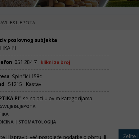
AVLJE&LJEPOTA
ziv poslovnog subjekta
TIKA PI
lefon
051 284 7...
klikni za broj
resa
Spinčići 158c
ad
51215 Kastav
PTIKA PI"
se nalazi u ovim kategorijama
RAVLJE&LJEPOTA
TIKA
DICINA | STOMATOLOGIJA
Želite 
ite li ispraviti već postojeće podatke o obrtu ili