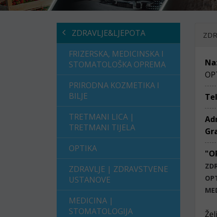
ZDRAVLJE&LJEPOTA
ZDR
FRIZERSKA, MEDICINSKA I
Na
STOMATOLOŠKA OPREMA
OP
PRIRODNA KOZMETIKA I
BILJE
Te
TRETMANI LICA |
Ad
TRETMANI TIJELA
Gr
OPTIKA
"O
ZD
ZDRAVLJE | ZDRAVSTVENE
OP
USTANOVE
ME
MEDICINA |
STOMATOLOGIJA
Žel