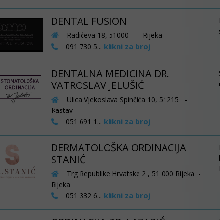
DENTAL FUSION
Radićeva 18, 51000 - Rijeka
klikni za broj
091 730 5...
DENTALNA MEDICINA DR.
VATROSLAV JELUŠIĆ
Ulica Vjekoslava Spinčića 10, 51215 -
Kastav
klikni za broj
051 691 1...
DERMATOLOŠKA ORDINACIJA
STANIĆ
Trg Republike Hrvatske 2 , 51 000 Rijeka -
Rijeka
klikni za broj
051 332 6...