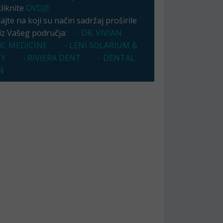
kliknite
OVDJE
jte na koji su način sadržaj proširile
 iz Vašeg područja:
- DR. VIVIAN
IC MEDICINE
- LENI SOLARIUM &
TY
- RIVIERA DENT
- DENTAL
N