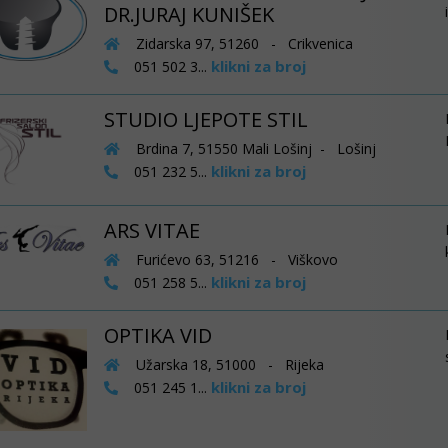
DR.JURAJ KUNIŠEK
Zidarska 97, 51260 - Crikvenica
klikni za broj
051 502 3...
STUDIO LJEPOTE STIL
Brdina 7, 51550 Mali Lošinj - Lošinj
klikni za broj
051 232 5...
ARS VITAE
Furićevo 63, 51216 - Viškovo
klikni za broj
051 258 5...
OPTIKA VID
Užarska 18, 51000 - Rijeka
klikni za broj
051 245 1...