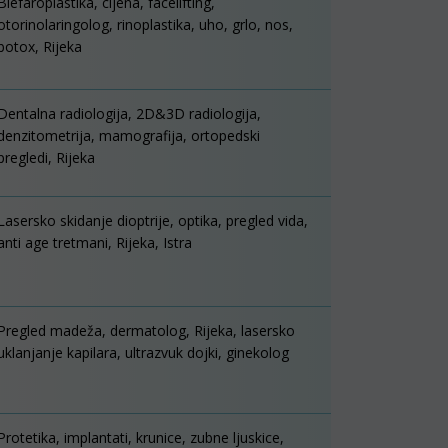
Blefaroplastika, cijena, facelifting,
otorinolaringolog, rinoplastika, uho, grlo, nos,
botox, Rijeka
Dentalna radiologija, 2D&3D radiologija,
denzitometrija, mamografija, ortopedski
pregledi, Rijeka
Lasersko skidanje dioptrije, optika, pregled vida,
anti age tretmani, Rijeka, Istra
Pregled madeža, dermatolog, Rijeka, lasersko
uklanjanje kapilara, ultrazvuk dojki, ginekolog
Protetika, implantati, krunice, zubne ljuskice,