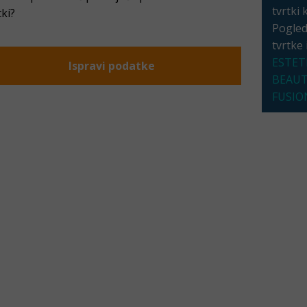
tvrtki 
tki?
Pogleda
tvrtke
ESTET
Ispravi podatke
BEAU
FUSIO