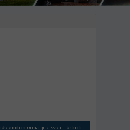
li dopuniti informacije o svom obrtu ili