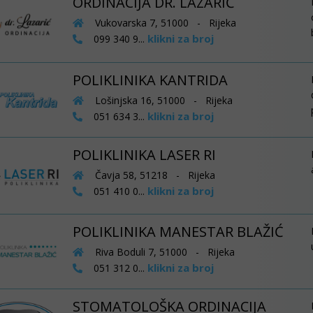
ORDINACIJA DR. LAZARIĆ
Vukovarska 7, 51000 - Rijeka
klikni za broj
099 340 9...
POLIKLINIKA KANTRIDA
Lošinjska 16, 51000 - Rijeka
klikni za broj
051 634 3...
POLIKLINIKA LASER RI
Čavja 58, 51218 - Rijeka
klikni za broj
051 410 0...
POLIKLINIKA MANESTAR BLAŽIĆ
Riva Boduli 7, 51000 - Rijeka
klikni za broj
051 312 0...
STOMATOLOŠKA ORDINACIJA