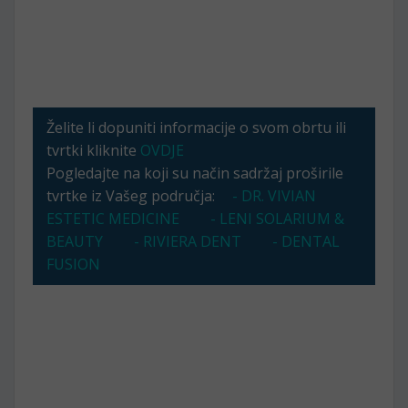
Želite li dopuniti informacije o svom obrtu ili
tvrtki kliknite
OVDJE
Pogledajte na koji su način sadržaj proširile
tvrtke iz Vašeg područja:
- DR. VIVIAN
ESTETIC MEDICINE
- LENI SOLARIUM &
BEAUTY
- RIVIERA DENT
- DENTAL
FUSION