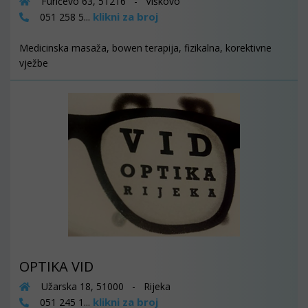
Furićevo 63, 51216 - Viškovo
klikni za broj
051 258 5...
Medicinska masaža, bowen terapija, fizikalna, korektivne
vježbe
OPTIKA VID
Užarska 18, 51000 - Rijeka
klikni za broj
051 245 1...