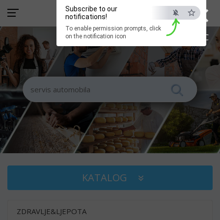
×
Subscribe to our
notifications!
To enable permission prompts, click
ESC
on the notification icon
KATALOG
ZDRAVLJE&LJEPOTA