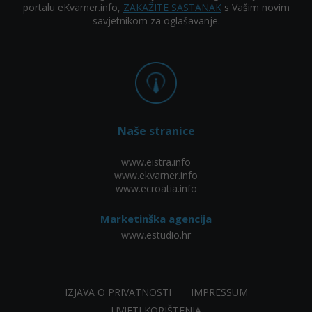
portalu eKvarner.info,
ZAKAŽITE SASTANAK
s Vašim novim
savjetnikom za oglašavanje.
Naše stranice
www.eistra.info
www.ekvarner.info
www.ecroatia.info
Marketinška agencija
www.estudio.hr
IZJAVA O PRIVATNOSTI
IMPRESSUM
UVJETI KORIŠTENJA