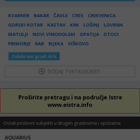
KVARNER
BAKAR
ČAVLE
CRES
CRIKVENICA
GORSKI KOTAR
KASTAV
KRK
LOŠINJ
LOVRAN
MATULJI
NOVI VINODOLSKI
OPATIJA
OTOCI
PRIMORJE
RAB
RIJEKA
VIŠKOVO
Odabrani grad:
Krk
  DODAJ TVRTKU/OBRT 
Proširite pretragu i na područje Istre
www.eistra.info
Ostali poslovni subjekti u drugim gradovima i općinama
AQUARIUS