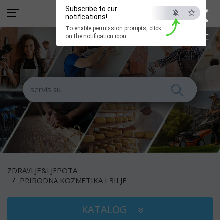
×
Subscribe to our
notifications!
To enable permission prompts, click
ESC
on the notification icon
ZDRAVLJE&LJEPOTA
PRIRODNA KOZMETIKA I BILJE
KATALOG