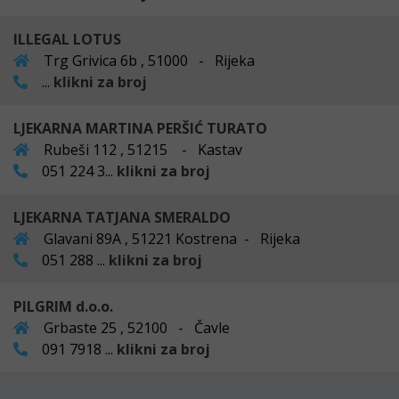
ILLEGAL LOTUS
Trg Grivica 6b , 51000 - Rijeka
...
klikni za broj
LJEKARNA MARTINA PERŠIĆ TURATO
Rubeši 112 , 51215 - Kastav
051 224 3...
klikni za broj
LJEKARNA TATJANA SMERALDO
Glavani 89A , 51221 Kostrena - Rijeka
051 288 ...
klikni za broj
PILGRIM d.o.o.
Grbaste 25 , 52100 - Čavle
091 7918 ...
klikni za broj