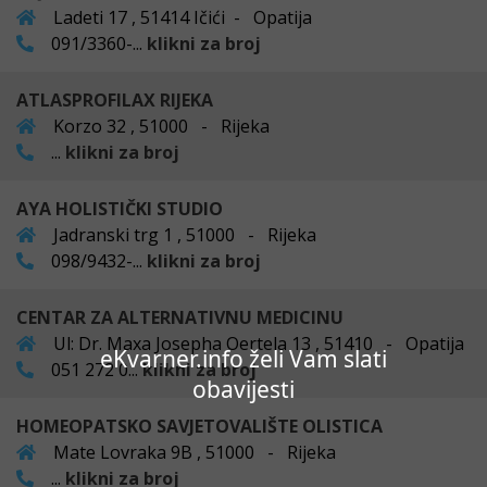
Ladeti 17 , 51414 Ičići - Opatija
091/3360-...
klikni za broj
ATLASPROFILAX RIJEKA
Korzo 32 , 51000 - Rijeka
...
klikni za broj
AYA HOLISTIČKI STUDIO
Jadranski trg 1 , 51000 - Rijeka
098/9432-...
klikni za broj
CENTAR ZA ALTERNATIVNU MEDICINU
Ul: Dr. Maxa Josepha Oertela 13 , 51410 - Opatija
eKvarner.info želi Vam slati
051 272 0...
klikni za broj
obavijesti
HOMEOPATSKO SAVJETOVALIŠTE OLISTICA
Mate Lovraka 9B , 51000 - Rijeka
...
klikni za broj