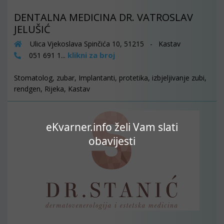
DENTALNA MEDICINA DR. VATROSLAV
JELUŠIĆ
Ulica Vjekoslava Spinčića 10, 51215 - Kastav
klikni za broj
051 691 1...
Stomatolog, zubar, Implantanti, protetika, izbjeljivanje zubi,
rendgen, Rijeka, Kastav
eKvarner.info želi Vam slati
obavijesti