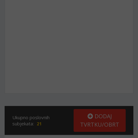
DODAJ
Ukupno poslovnih
subjekata:
21
TVRTKU/OBRT