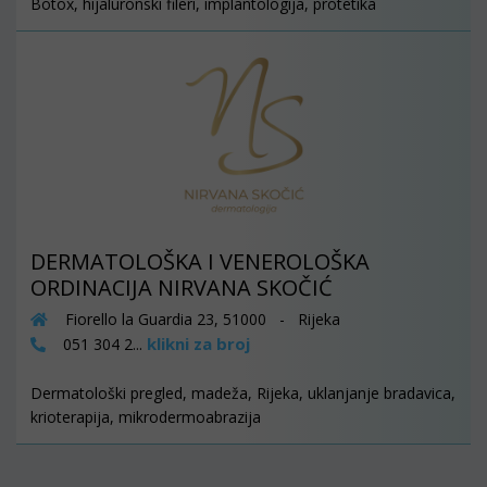
Botox, hijaluronski fileri, implantologija, protetika
DERMATOLOŠKA I VENEROLOŠKA
ORDINACIJA NIRVANA SKOČIĆ
Fiorello la Guardia 23, 51000 - Rijeka
klikni za broj
051 304 2...
Dermatološki pregled, madeža, Rijeka, uklanjanje bradavica,
krioterapija, mikrodermoabrazija