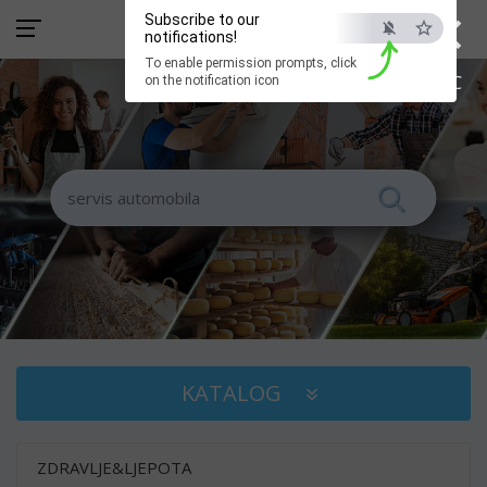
×
Subscribe to our
notifications!
To enable permission prompts, click
ESC
on the notification icon
KATALOG
ZDRAVLJE&LJEPOTA