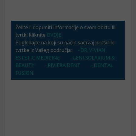
Želite li dopuniti informacije o svom obrtu ili
tvrtki kliknite
OVDJE
Pogledajte na koji su način sadržaj proširile
tvrtke iz Vašeg područja:
- DR. VIVIAN
ESTETIC MEDICINE
- LENI SOLARIUM &
BEAUTY
- RIVIERA DENT
- DENTAL
FUSION