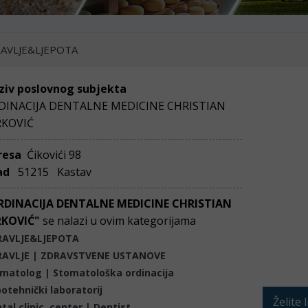
AVLJE&LJEPOTA
ziv poslovnog subjekta
DINACIJA DENTALNE MEDICINE CHRISTIAN
RKOVIĆ
resa
Ćikovići 98
ad
51215 Kastav
RDINACIJA DENTALNE MEDICINE CHRISTIAN
RKOVIĆ"
se nalazi u ovim kategorijama
RAVLJE&LJEPOTA
RAVLJE | ZDRAVSTVENE USTANOVE
matolog | Stomatološka ordinacija
otehnički laboratorij
Želite 
tal clinic, center | Dentist