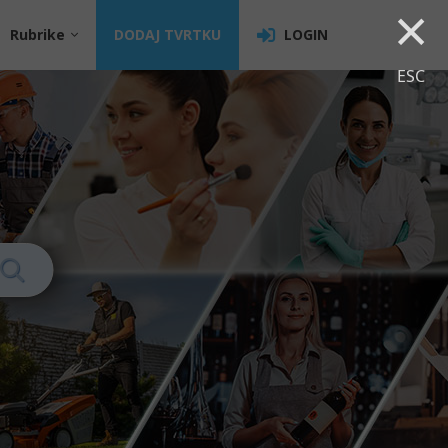
×
Rubrike
DODAJ TVRTKU
LOGIN
ESC