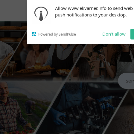
Subscribe to our
Allow www.ekvarner.info to send web
notifications!
push notifications to your desktop.
To enable permission prompts, click
on the notification icon
Don't allow
Powered by SendPulse