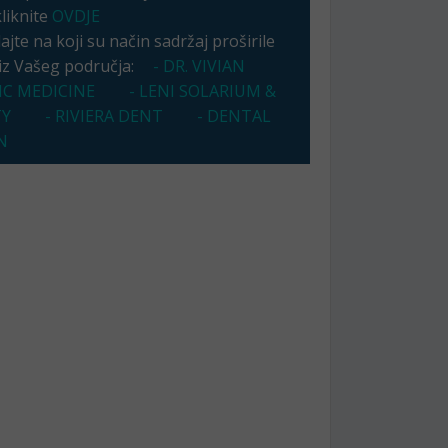
kliknite
OVDJE
jte na koji su način sadržaj proširile
 iz Vašeg područja:
- DR. VIVIAN
IC MEDICINE
- LENI SOLARIUM &
TY
- RIVIERA DENT
- DENTAL
N