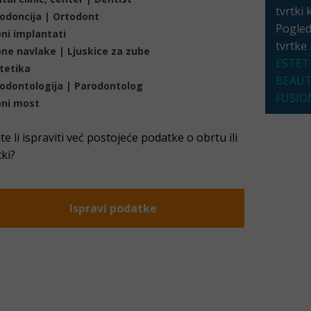
tvrtki 
odoncija | Ortodont
Pogleda
ni implantati
tvrtke
ne navlake | Ljuskice za zube
ESTET
tetika
BEAU
odontologija | Parodontolog
FUSIO
ni most
ite li ispraviti već postojeće podatke o obrtu ili
tki?
Ispravi podatke