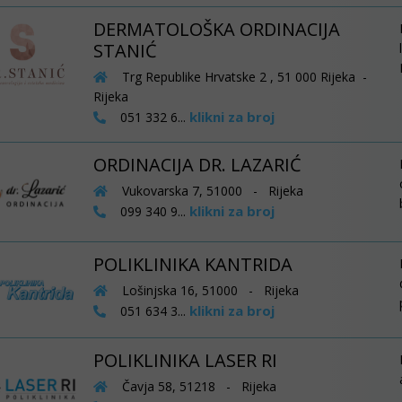
DERMATOLOŠKA ORDINACIJA
STANIĆ
Trg Republike Hrvatske 2 , 51 000 Rijeka -
Rijeka
klikni za broj
051 332 6...
ORDINACIJA DR. LAZARIĆ
Vukovarska 7, 51000 - Rijeka
klikni za broj
099 340 9...
POLIKLINIKA KANTRIDA
Lošinjska 16, 51000 - Rijeka
klikni za broj
051 634 3...
POLIKLINIKA LASER RI
Čavja 58, 51218 - Rijeka