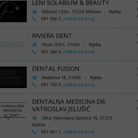
LENI SOLARIUM & BEAUTY
Viškovo 125a , 51216 Viškovo - Rijeka
klikni za broj
091 590 5...
RIVIERA DENT
Hosti 103/1, 51000 - Rijeka
klikni za broj
051 260 0...
DENTAL FUSION
Radićeva 18, 51000 - Rijeka
klikni za broj
091 730 5...
DENTALNA MEDICINA DR.
VATROSLAV JELUŠIĆ
Ulica Vjekoslava Spinčića 10, 51215 -
Kastav
klikni za broj
051 691 1...