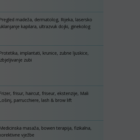
Pregled madeža, dermatolog, Rijeka, lasersko
uklanjanje kapilara, ultrazvuk dojki, ginekolog
Protetika, implantati, krunice, zubne ljuskice,
izbjeljivanje zubi
Frizer, frisur, haircut, friseur, ekstenzije, Mali
Lošinj, parrucchiere, lash & brow lift
Medicinska masaža, bowen terapija, fizikalna,
korektivne vježbe