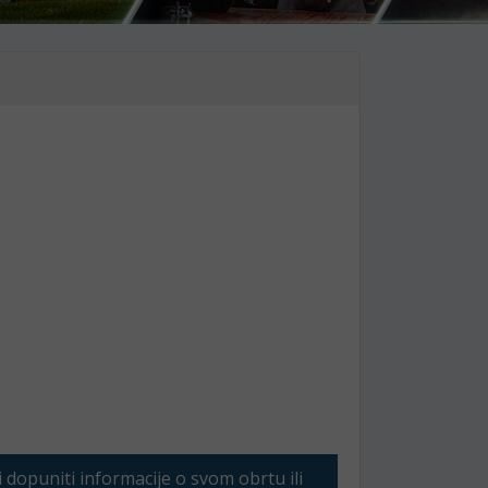
li dopuniti informacije o svom obrtu ili