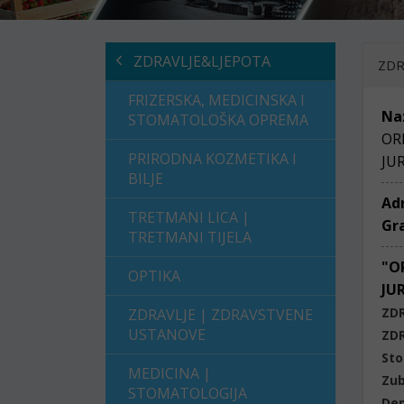
ZDRAVLJE&LJEPOTA
ZDR
FRIZERSKA, MEDICINSKA I
Na
STOMATOLOŠKA OPREMA
OR
PRIRODNA KOZMETIKA I
JU
BILJE
Ad
TRETMANI LICA |
Gr
TRETMANI TIJELA
"O
OPTIKA
JU
ZD
ZDRAVLJE | ZDRAVSTVENE
USTANOVE
ZD
Sto
MEDICINA |
Zub
STOMATOLOGIJA
Den