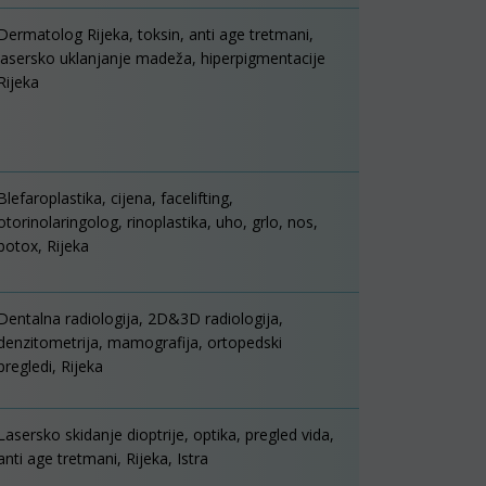
Dermatolog Rijeka, toksin, anti age tretmani,
lasersko uklanjanje madeža, hiperpigmentacije
Rijeka
Blefaroplastika, cijena, facelifting,
otorinolaringolog, rinoplastika, uho, grlo, nos,
botox, Rijeka
Dentalna radiologija, 2D&3D radiologija,
denzitometrija, mamografija, ortopedski
pregledi, Rijeka
Lasersko skidanje dioptrije, optika, pregled vida,
anti age tretmani, Rijeka, Istra