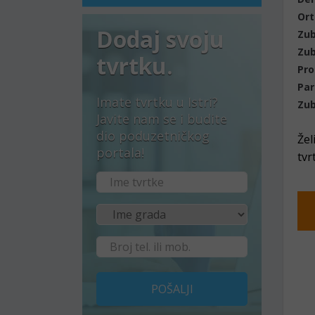
Ort
Dodaj svoju
Zub
Zub
tvrtku.
Pro
Par
Imate tvrtku u Istri?
Zub
Javite nam se i budite
dio poduzetničkog
Žel
portala!
tvr
POŠALJI