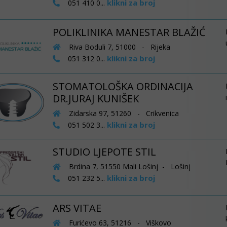
klikni za broj
051 410 0...
POLIKLINIKA MANESTAR BLAŽIĆ
Riva Boduli 7, 51000 - Rijeka
klikni za broj
051 312 0...
STOMATOLOŠKA ORDINACIJA
DR.JURAJ KUNIŠEK
Zidarska 97, 51260 - Crikvenica
klikni za broj
051 502 3...
STUDIO LJEPOTE STIL
Brdina 7, 51550 Mali Lošinj - Lošinj
klikni za broj
051 232 5...
ARS VITAE
Furićevo 63, 51216 - Viškovo