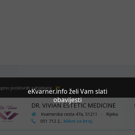
upno poslovnih subjekata:
21
eKvarner.info želi Vam slati
obavijesti
DR. VIVIAN ESTETIC MEDICINE
Kvarnerska cesta 47a, 51211 - Rijeka
klikni za broj
051 712 2...