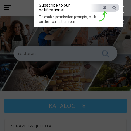
×
Subscribe to our
notifications!
To enable permission prompts, click
ESC
on the notification icon
KATALOG
ZDRAVLJE&LJEPOTA