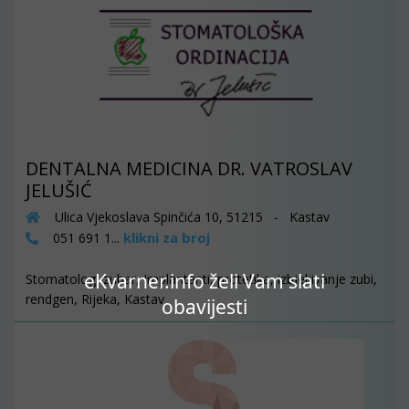
DENTALNA MEDICINA DR. VATROSLAV
JELUŠIĆ
Ulica Vjekoslava Spinčića 10, 51215 - Kastav
klikni za broj
051 691 1...
eKvarner.info želi Vam slati
Stomatolog, zubar, Implantanti, protetika, izbjeljivanje zubi,
rendgen, Rijeka, Kastav
obavijesti