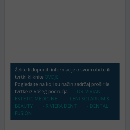
Želite li dopuniti informacije o svom obrtu ili
tvrtki kliknite
OVDJE
Pogledajte na koji su način sadržaj proširile
tvrtke iz Vašeg područja:
- DR. VIVIAN
ESTETIC MEDICINE
- LENI SOLARIUM &
BEAUTY
- RIVIERA DENT
- DENTAL
FUSION