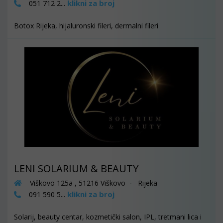
klikni za broj
051 712 2...
Botox Rijeka, hijaluronski fileri, dermalni fileri
LENI SOLARIUM & BEAUTY
Viškovo 125a , 51216 Viškovo - Rijeka
klikni za broj
091 590 5...
Solarij, beauty centar, kozmetički salon, IPL, tretmani lica i