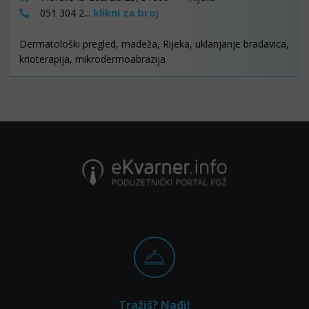
klikni za broj
051 304 2...
Dermatološki pregled, madeža, Rijeka, uklanjanje bradavica,
krioterapija, mikrodermoabrazija
Tražiš? Nađi!