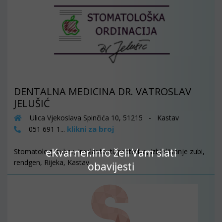
DENTALNA MEDICINA DR. VATROSLAV
JELUŠIĆ
Ulica Vjekoslava Spinčića 10, 51215 - Kastav
klikni za broj
051 691 1...
eKvarner.info želi Vam slati
Stomatolog, zubar, Implantanti, protetika, izbjeljivanje zubi,
rendgen, Rijeka, Kastav
obavijesti