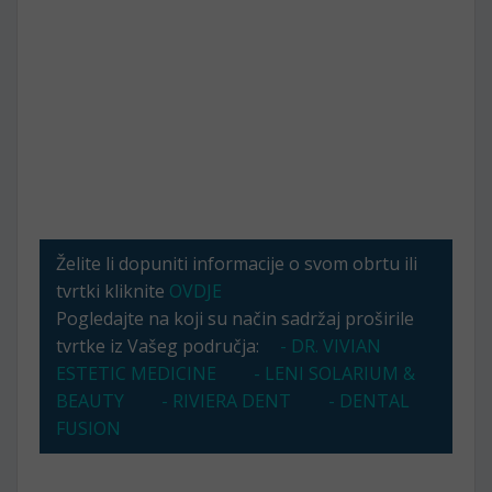
Želite li dopuniti informacije o svom obrtu ili
tvrtki kliknite
OVDJE
Pogledajte na koji su način sadržaj proširile
tvrtke iz Vašeg područja:
- DR. VIVIAN
ESTETIC MEDICINE
- LENI SOLARIUM &
BEAUTY
- RIVIERA DENT
- DENTAL
FUSION