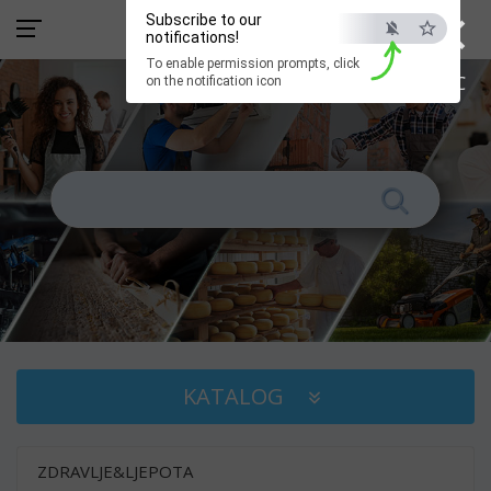
×
Subscribe to our
notifications!
To enable permission prompts, click
ESC
on the notification icon
KATALOG
ZDRAVLJE&LJEPOTA