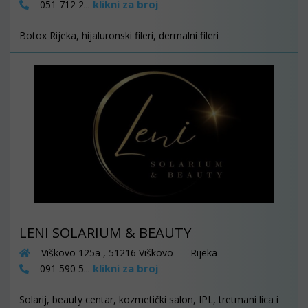
klikni za broj
051 712 2...
Botox Rijeka, hijaluronski fileri, dermalni fileri
LENI SOLARIUM & BEAUTY
Viškovo 125a , 51216 Viškovo - Rijeka
klikni za broj
091 590 5...
Solarij, beauty centar, kozmetički salon, IPL, tretmani lica i