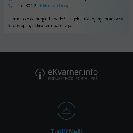
klikni za broj
051 304 2...
Dermatološki pregled, madeža, Rijeka, uklanjanje bradavica,
krioterapija, mikrodermoabrazija
Tražiš? Nađi!