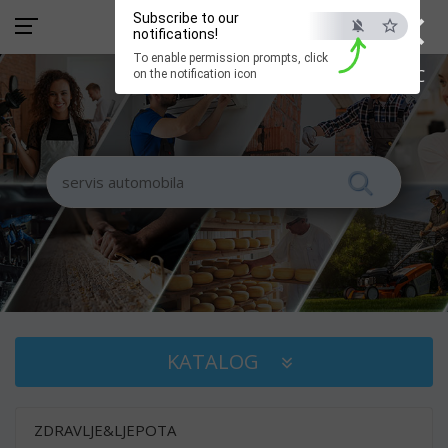
×
Subscribe to our
notifications!
To enable permission prompts, click
ESC
on the notification icon
KATALOG
ZDRAVLJE&LJEPOTA