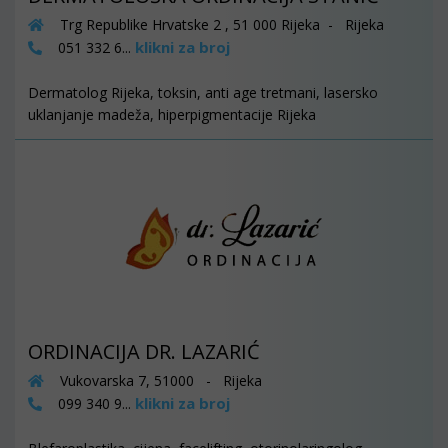
Trg Republike Hrvatske 2 , 51 000 Rijeka - Rijeka
klikni za broj
051 332 6...
Dermatolog Rijeka, toksin, anti age tretmani, lasersko
uklanjanje madeža, hiperpigmentacije Rijeka
ORDINACIJA DR. LAZARIĆ
Vukovarska 7, 51000 - Rijeka
klikni za broj
099 340 9...