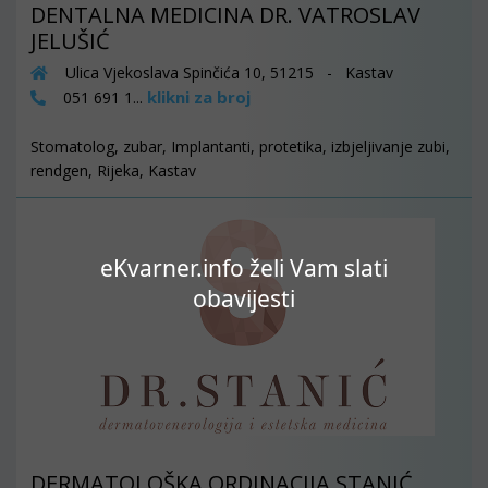
DENTALNA MEDICINA DR. VATROSLAV
JELUŠIĆ
Ulica Vjekoslava Spinčića 10, 51215 - Kastav
klikni za broj
051 691 1...
Stomatolog, zubar, Implantanti, protetika, izbjeljivanje zubi,
rendgen, Rijeka, Kastav
eKvarner.info želi Vam slati
obavijesti
DERMATOLOŠKA ORDINACIJA STANIĆ