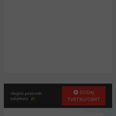
DODAJ
Ukupno poslovnih
subjekata:
21
TVRTKU/OBRT