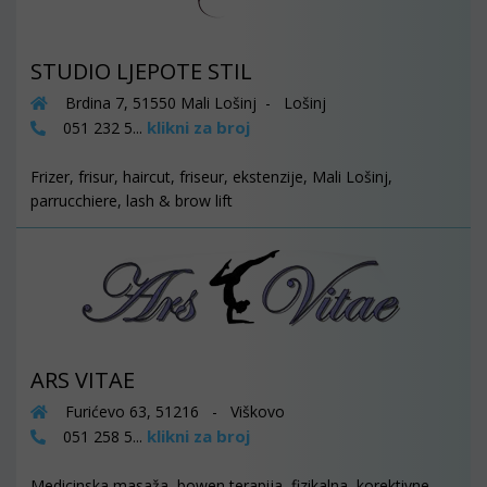
STUDIO LJEPOTE STIL
Brdina 7, 51550 Mali Lošinj - Lošinj
klikni za broj
051 232 5...
Frizer, frisur, haircut, friseur, ekstenzije, Mali Lošinj,
parrucchiere, lash & brow lift
ARS VITAE
Furićevo 63, 51216 - Viškovo
klikni za broj
051 258 5...
Medicinska masaža, bowen terapija, fizikalna, korektivne