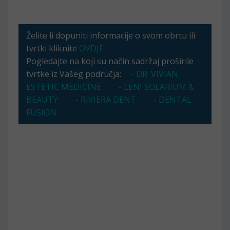
Želite li dopuniti informacije o svom obrtu ili
tvrtki kliknite
OVDJE
Pogledajte na koji su način sadržaj proširile
tvrtke iz Vašeg područja:
- DR. VIVIAN
ESTETIC MEDICINE
- LENI SOLARIUM &
BEAUTY
- RIVIERA DENT
- DENTAL
FUSION