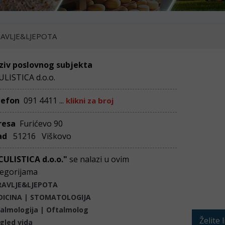
AVLJE&LJEPOTA
ziv poslovnog subjekta
LISTICA d.o.o.
lefon
091 4411 ...
klikni za broj
resa
Furićevo 90
ad
51216 Viškovo
CULISTICA d.o.o."
se nalazi u ovim
egorijama
RAVLJE&LJEPOTA
DICINA | STOMATOLOGIJA
almologija | Oftalmolog
Želite 
gled vida