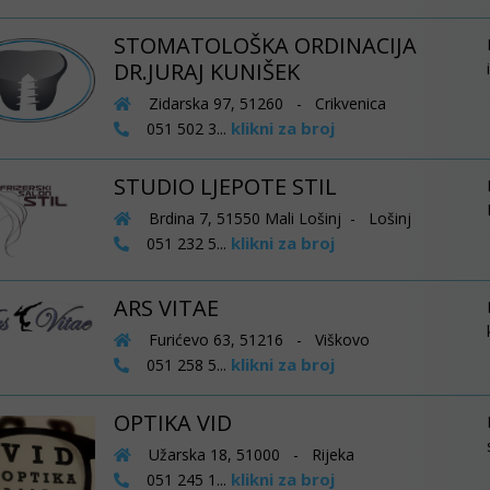
STOMATOLOŠKA ORDINACIJA
DR.JURAJ KUNIŠEK
Zidarska 97, 51260 - Crikvenica
klikni za broj
051 502 3...
STUDIO LJEPOTE STIL
Brdina 7, 51550 Mali Lošinj - Lošinj
klikni za broj
051 232 5...
ARS VITAE
Furićevo 63, 51216 - Viškovo
klikni za broj
051 258 5...
OPTIKA VID
Užarska 18, 51000 - Rijeka
klikni za broj
051 245 1...