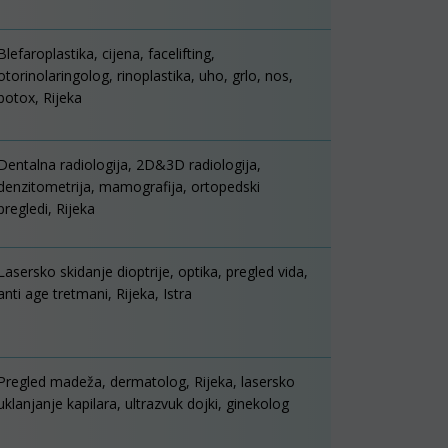
Blefaroplastika, cijena, facelifting,
otorinolaringolog, rinoplastika, uho, grlo, nos,
botox, Rijeka
Dentalna radiologija, 2D&3D radiologija,
denzitometrija, mamografija, ortopedski
pregledi, Rijeka
Lasersko skidanje dioptrije, optika, pregled vida,
anti age tretmani, Rijeka, Istra
Pregled madeža, dermatolog, Rijeka, lasersko
uklanjanje kapilara, ultrazvuk dojki, ginekolog