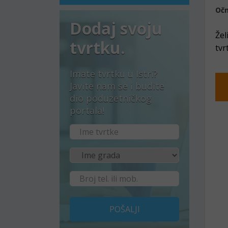
Očn
Dodaj svoju
Žel
tvrtku.
tvr
Imate tvrtku u Istri?
Javite nam se i budite
dio poduzetničkog
portala!
POŠALJI