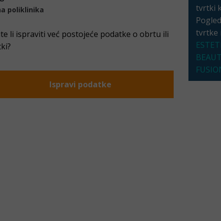
tvrtki 
a poliklinika
Pogleda
tvrtke
ite li ispraviti već postojeće podatke o obrtu ili
ESTET
tki?
BEAU
FUSIO
Ispravi podatke