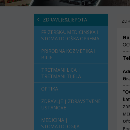
ZDRAVLJE&LJEPOTA
ZDR
FRIZERSKA, MEDICINSKA I
Na
STOMATOLOŠKA OPREMA
OCU
PRIRODNA KOZMETIKA I
BILJE
Te
TRETMANI LICA |
Ad
TRETMANI TIJELA
Gr
OPTIKA
"O
kat
ZDRAVLJE | ZDRAVSTVENE
ZD
USTANOVE
ME
MEDICINA |
Oft
STOMATOLOGIJA
Pre