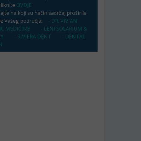
kliknite
OVDJE
jte na koji su način sadržaj proširile
 iz Vašeg područja:
- DR. VIVIAN
IC MEDICINE
- LENI SOLARIUM &
TY
- RIVIERA DENT
- DENTAL
N