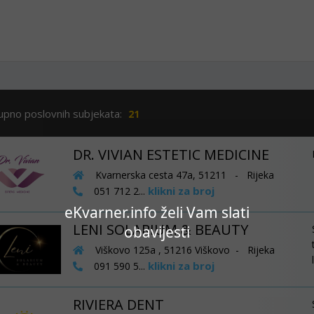
upno poslovnih subjekata:
21
DR. VIVIAN ESTETIC MEDICINE
Kvarnerska cesta 47a, 51211 - Rijeka
klikni za broj
051 712 2...
eKvarner.info želi Vam slati
LENI SOLARIUM & BEAUTY
obavijesti
Viškovo 125a , 51216 Viškovo - Rijeka
klikni za broj
091 590 5...
RIVIERA DENT