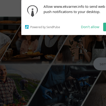
Subscribe to our
Allow www.ekvarner.info to send web
notifications!
push notifications to your desktop.
To enable permission prompts, click
on the notification icon
Don't allow
Powered by SendPulse