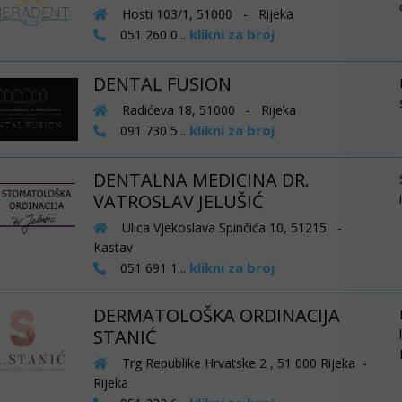
Hosti 103/1, 51000 - Rijeka
klikni za broj
051 260 0...
DENTAL FUSION
Radićeva 18, 51000 - Rijeka
klikni za broj
091 730 5...
DENTALNA MEDICINA DR.
VATROSLAV JELUŠIĆ
Ulica Vjekoslava Spinčića 10, 51215 -
Kastav
klikni za broj
051 691 1...
DERMATOLOŠKA ORDINACIJA
STANIĆ
Trg Republike Hrvatske 2 , 51 000 Rijeka -
Rijeka