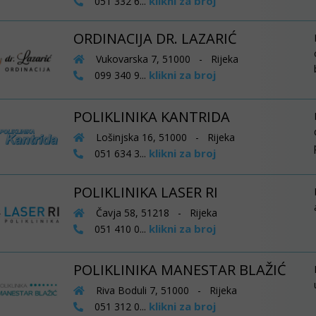
klikni za broj
051 332 6...
ORDINACIJA DR. LAZARIĆ
Vukovarska 7, 51000 - Rijeka
klikni za broj
099 340 9...
POLIKLINIKA KANTRIDA
Lošinjska 16, 51000 - Rijeka
klikni za broj
051 634 3...
POLIKLINIKA LASER RI
Čavja 58, 51218 - Rijeka
klikni za broj
051 410 0...
POLIKLINIKA MANESTAR BLAŽIĆ
Riva Boduli 7, 51000 - Rijeka
klikni za broj
051 312 0...