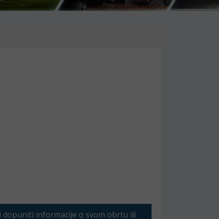
li dopuniti informacije o svom obrtu ili