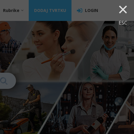
×
Rubrike
DODAJ TVRTKU
LOGIN
ESC