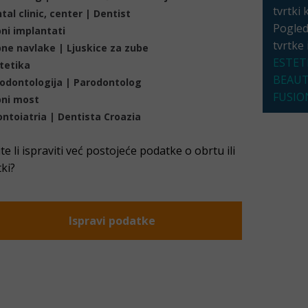
tvrtki 
tal clinic, center | Dentist
Pogleda
ni implantati
tvrtke
ne navlake | Ljuskice za zube
ESTET
tetika
BEAU
odontologija | Parodontolog
FUSIO
ni most
ntoiatria | Dentista Croazia
ite li ispraviti već postojeće podatke o obrtu ili
tki?
Ispravi podatke