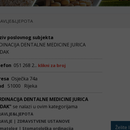
AVLJE&LJEPOTA
ziv poslovnog subjekta
DINACIJA DENTALNE MEDICINE JURICA
DAK
lefon
051 268 2...
klikni za broj
resa
Osječka 74a
ad
51000 Rijeka
RDINACIJA DENTALNE MEDICINE JURICA
DAK"
se nalazi u ovim kategorijama
RAVLJE&LJEPOTA
RAVLJE | ZDRAVSTVENE USTANOVE
Želite 
matolog | Stomatološka ordinacija