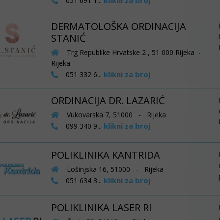
klikni za broj
051 691 1...
DERMATOLOŠKA ORDINACIJA
STANIĆ
Trg Republike Hrvatske 2 , 51 000 Rijeka -
Rijeka
klikni za broj
051 332 6...
ORDINACIJA DR. LAZARIĆ
Vukovarska 7, 51000 - Rijeka
klikni za broj
099 340 9...
POLIKLINIKA KANTRIDA
Lošinjska 16, 51000 - Rijeka
klikni za broj
051 634 3...
POLIKLINIKA LASER RI