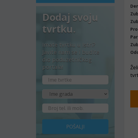
Den
Dodaj svoju
Zub
Zub
tvrtku.
Pro
Par
Imate tvrtku u Istri?
Zub
Javite nam se i budite
Odo
dio poduzetničkog
portala!
Žel
tvr
POŠALJI