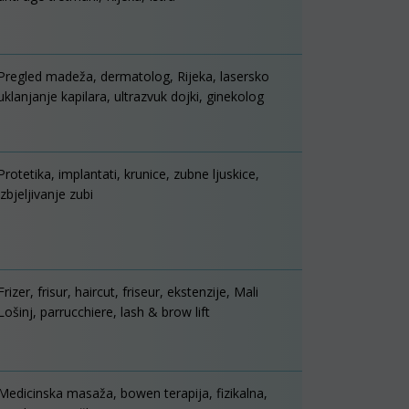
Pregled madeža, dermatolog, Rijeka, lasersko
uklanjanje kapilara, ultrazvuk dojki, ginekolog
Protetika, implantati, krunice, zubne ljuskice,
izbjeljivanje zubi
Frizer, frisur, haircut, friseur, ekstenzije, Mali
Lošinj, parrucchiere, lash & brow lift
Medicinska masaža, bowen terapija, fizikalna,