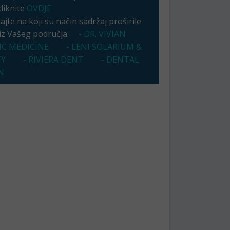
kliknite
OVDJE
jte na koji su način sadržaj proširile
 iz Vašeg područja:
- DR. VIVIAN
IC MEDICINE
- LENI SOLARIUM &
TY
- RIVIERA DENT
- DENTAL
N