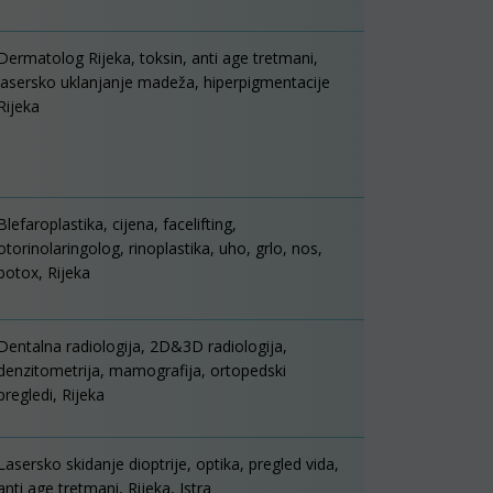
Dermatolog Rijeka, toksin, anti age tretmani,
lasersko uklanjanje madeža, hiperpigmentacije
Rijeka
Blefaroplastika, cijena, facelifting,
otorinolaringolog, rinoplastika, uho, grlo, nos,
botox, Rijeka
Dentalna radiologija, 2D&3D radiologija,
denzitometrija, mamografija, ortopedski
pregledi, Rijeka
Lasersko skidanje dioptrije, optika, pregled vida,
anti age tretmani, Rijeka, Istra