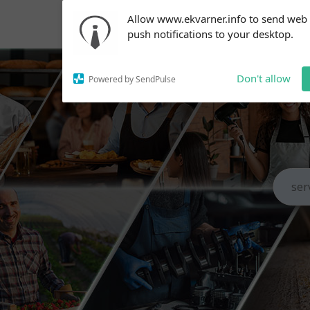
Subscribe to our
Allow www.ekvarner.info to send web
notifications!
push notifications to your desktop.
To enable permission prompts, click
on the notification icon
Don't allow
Powered by SendPulse