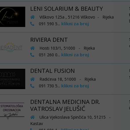
LENI SOLARIUM & BEAUTY
Viškovo 125a , 51216 Viškovo - Rijeka
klikni za broj
091 590 5...
RIVIERA DENT
Hosti 103/1, 51000 - Rijeka
klikni za broj
051 260 0...
DENTAL FUSION
Radićeva 18, 51000 - Rijeka
klikni za broj
091 730 5...
DENTALNA MEDICINA DR.
VATROSLAV JELUŠIĆ
Ulica Vjekoslava Spinčića 10, 51215 -
Kastav