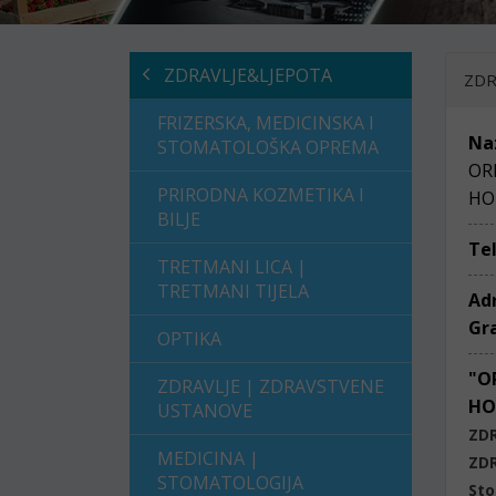
ZDRAVLJE&LJEPOTA
ZDR
FRIZERSKA, MEDICINSKA I
Na
STOMATOLOŠKA OPREMA
OR
PRIRODNA KOZMETIKA I
HO
BILJE
Te
TRETMANI LICA |
TRETMANI TIJELA
Ad
Gr
OPTIKA
"O
ZDRAVLJE | ZDRAVSTVENE
HO
USTANOVE
ZD
MEDICINA |
ZD
STOMATOLOGIJA
Sto