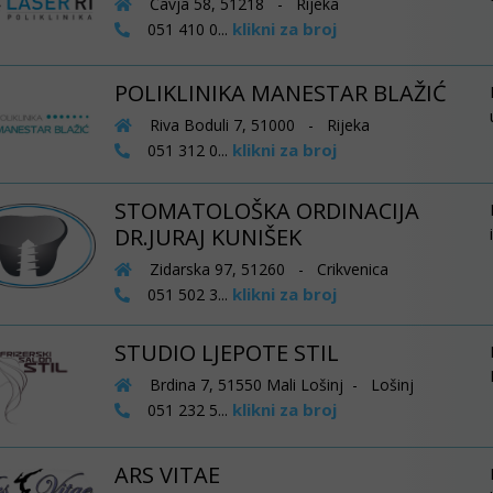
Čavja 58, 51218 - Rijeka
klikni za broj
051 410 0...
POLIKLINIKA MANESTAR BLAŽIĆ
Riva Boduli 7, 51000 - Rijeka
klikni za broj
051 312 0...
STOMATOLOŠKA ORDINACIJA
DR.JURAJ KUNIŠEK
Zidarska 97, 51260 - Crikvenica
klikni za broj
051 502 3...
STUDIO LJEPOTE STIL
Brdina 7, 51550 Mali Lošinj - Lošinj
klikni za broj
051 232 5...
ARS VITAE