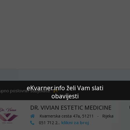
eKvarner.info želi Vam slati
upno poslovnih subjekata:
21
obavijesti
DR. VIVIAN ESTETIC MEDICINE
Kvarnerska cesta 47a, 51211 - Rijeka
klikni za broj
051 712 2...