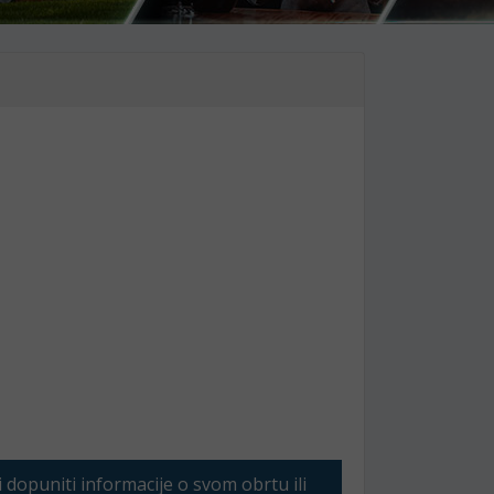
li dopuniti informacije o svom obrtu ili