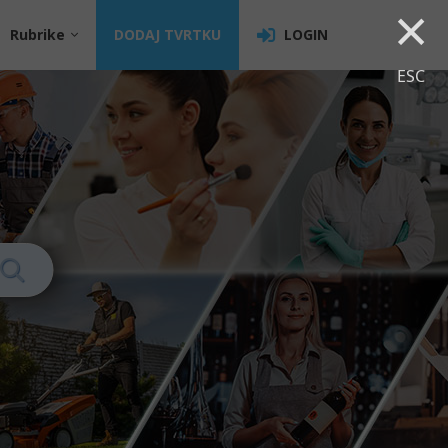
×
Rubrike
DODAJ TVRTKU
LOGIN
ESC