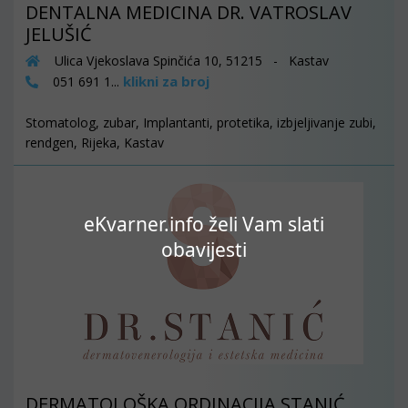
DENTALNA MEDICINA DR. VATROSLAV
JELUŠIĆ
Ulica Vjekoslava Spinčića 10, 51215 - Kastav
klikni za broj
051 691 1...
Stomatolog, zubar, Implantanti, protetika, izbjeljivanje zubi,
rendgen, Rijeka, Kastav
eKvarner.info želi Vam slati
obavijesti
DERMATOLOŠKA ORDINACIJA STANIĆ