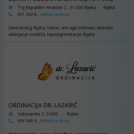
Trg Republike Hrvatske 2 , 51 000 Rijeka - Rijeka
klikni za broj
051 332 6...
Dermatolog Rijeka, toksin, anti age tretmani, lasersko
uklanjanje madeža, hiperpigmentacije Rijeka
ORDINACIJA DR. LAZARIĆ
Vukovarska 7, 51000 - Rijeka
klikni za broj
099 340 9...