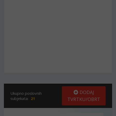
DODAJ
Ukupno poslovnih
subjekata:
21
TVRTKU/OBRT