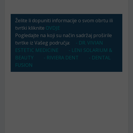
Želite li dopuniti informacije o svom obrtu ili
tvrtki kliknite
OVDJE
Pogledajte na koji su način sadržaj proširile
tvrtke iz Vašeg područja:
- DR. VIVIAN
ESTETIC MEDICINE
- LENI SOLARIUM &
BEAUTY
- RIVIERA DENT
- DENTAL
FUSION