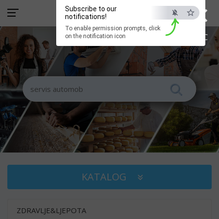
×
Subscribe to our
notifications!
To enable permission prompts, click
ESC
on the notification icon
KATALOG
ZDRAVLJE&LJEPOTA