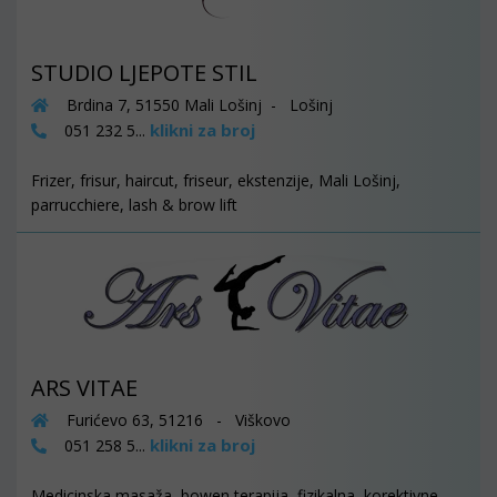
STUDIO LJEPOTE STIL
Brdina 7, 51550 Mali Lošinj - Lošinj
klikni za broj
051 232 5...
Frizer, frisur, haircut, friseur, ekstenzije, Mali Lošinj,
parrucchiere, lash & brow lift
ARS VITAE
Furićevo 63, 51216 - Viškovo
klikni za broj
051 258 5...
Medicinska masaža, bowen terapija, fizikalna, korektivne