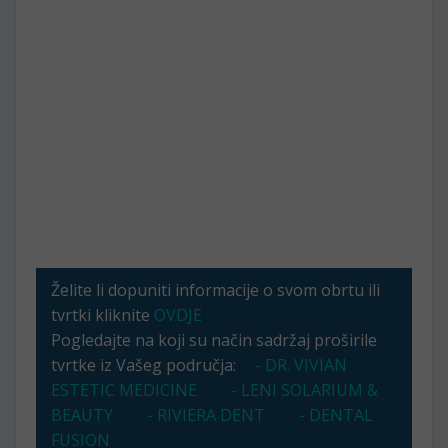
Želite li dopuniti informacije o svom obrtu ili
tvrtki kliknite
OVDJE
Pogledajte na koji su način sadržaj proširile
tvrtke iz Vašeg područja:
- DR. VIVIAN
ESTETIC MEDICINE
- LENI SOLARIUM &
BEAUTY
- RIVIERA DENT
- DENTAL
FUSION