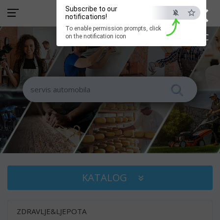
×
Subscribe to our
notifications!
To enable permission prompts, click
ESC
on the notification icon
KATALOG
ZDRAVLJE&LJEPOTA