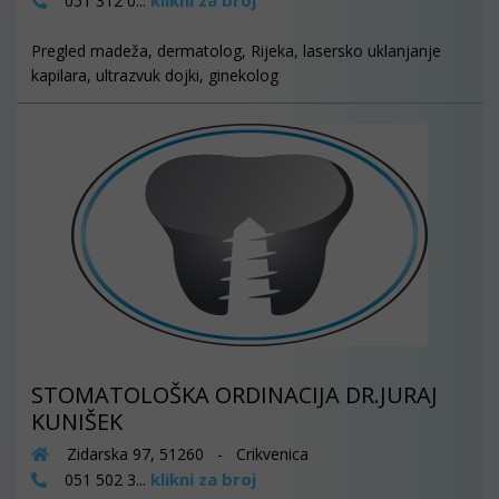
klikni za broj
051 312 0...
Pregled madeža, dermatolog, Rijeka, lasersko uklanjanje
kapilara, ultrazvuk dojki, ginekolog
STOMATOLOŠKA ORDINACIJA DR.JURAJ
KUNIŠEK
Zidarska 97, 51260 - Crikvenica
klikni za broj
051 502 3...