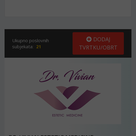
DODAJ
Ukupno poslovnih
subjekata:
21
TVRTKU/OBRT