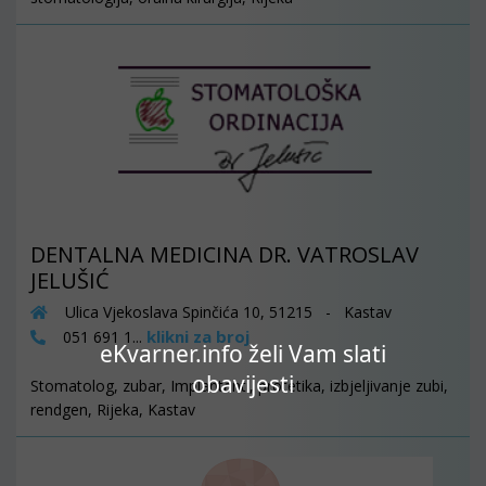
DENTALNA MEDICINA DR. VATROSLAV
JELUŠIĆ
Ulica Vjekoslava Spinčića 10, 51215 - Kastav
klikni za broj
051 691 1...
eKvarner.info želi Vam slati
obavijesti
Stomatolog, zubar, Implantanti, protetika, izbjeljivanje zubi,
rendgen, Rijeka, Kastav