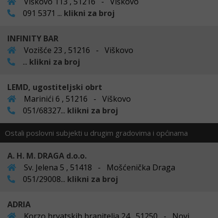
Viškovo 113 , 51216 - Viškovo
091 5371 ...
klikni za broj
INFINITY BAR
Vozišće 23 , 51216 - Viškovo
...
klikni za broj
LEMD, ugostiteljski obrt
Marinići 6 , 51216 - Viškovo
051/68327...
klikni za broj
Ostali poslovni subjekti u drugim gradovima i općinama
A. H. M. DRAGA d.o.o.
Sv. Jelena 5 , 51418 - Mošćenička Draga
051/29008...
klikni za broj
ADRIA
Korzo hrvatskih branitelja 24 , 51250 - Novi