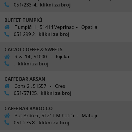
051/233-4...
klikni za broj
BUFFET TUMPIĆI
Tumpići 1 , 51414 Veprinac - Opatija
051 299 2...
klikni za broj
CACAO COFFEE & SWEETS
Riva 14 , 51000 - Rijeka
...
klikni za broj
CAFFE BAR ARSAN
Cons 2 , 51557 - Cres
051/57125...
klikni za broj
CAFFE BAR BAROCCO
Put Brdo 6 , 51211 Mihotići - Matulji
051 275 8...
klikni za broj