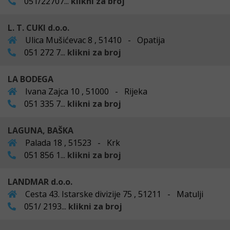
051/22707...
klikni za broj
L. T. CUKI d.o.o.
Ulica Mušićevac 8 , 51410 - Opatija
051 272 7...
klikni za broj
LA BODEGA
Ivana Zajca 10 , 51000 - Rijeka
051 335 7...
klikni za broj
LAGUNA, BAŠKA
Palada 18 , 51523 - Krk
051 856 1...
klikni za broj
LANDMAR d.o.o.
Cesta 43. Istarske divizije 75 , 51211 - Matulji
051/ 2193...
klikni za broj