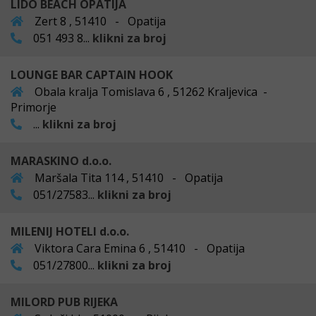
LIDO BEACH OPATIJA
Zert 8 , 51410 - Opatija
051 493 8...
klikni za broj
LOUNGE BAR CAPTAIN HOOK
Obala kralja Tomislava 6 , 51262 Kraljevica -
Primorje
...
klikni za broj
MARASKINO d.o.o.
Maršala Tita 114 , 51410 - Opatija
051/27583...
klikni za broj
MILENIJ HOTELI d.o.o.
Viktora Cara Emina 6 , 51410 - Opatija
051/27800...
klikni za broj
MILORD PUB RIJEKA