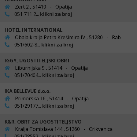
Zert 2 , 51410 - Opatija
051 711 2...
klikni za broj
HOTEL INTERNATIONAL
Obala kralja Petra Krešimira IV , 51280 - Rab
051/602-8...
klikni za broj
IGGY, UGOSTITELJSKI OBRT
Liburnijska 9 , 51414 - Opatija
051/70404...
klikni za broj
IKA BELLEVUE d.o.o.
Primorska 16 , 51414 - Opatija
051/29177...
klikni za broj
K&R, OBRT ZA UGOSTITELJSTVO
Kralja Tomislava 144 , 51260 - Crikvenica
051/78552...
klikni za broj