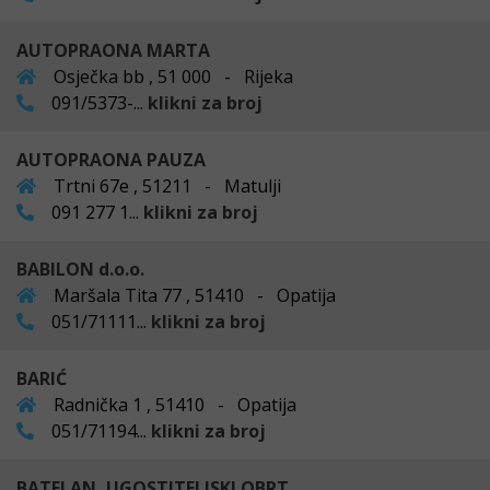
AUTOPRAONA MARTA
Osječka bb , 51 000 - Rijeka
091/5373-...
klikni za broj
AUTOPRAONA PAUZA
Trtni 67e , 51211 - Matulji
091 277 1...
klikni za broj
BABILON d.o.o.
Maršala Tita 77 , 51410 - Opatija
051/71111...
klikni za broj
BARIĆ
Radnička 1 , 51410 - Opatija
051/71194...
klikni za broj
BATELAN, UGOSTITELJSKI OBRT