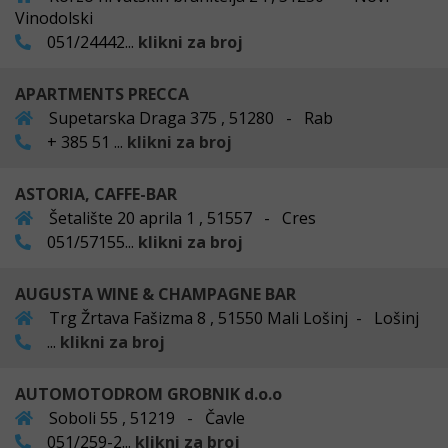
Vinodolski
051/24442...
klikni za broj
APARTMENTS PRECCA
Supetarska Draga 375 , 51280 - Rab
+ 385 51 ...
klikni za broj
ASTORIA, CAFFE-BAR
Šetalište 20 aprila 1 , 51557 - Cres
051/57155...
klikni za broj
AUGUSTA WINE & CHAMPAGNE BAR
Trg Žrtava Fašizma 8 , 51550 Mali Lošinj - Lošinj
...
klikni za broj
AUTOMOTODROM GROBNIK d.o.o
Soboli 55 , 51219 - Čavle
051/259-2...
klikni za broj