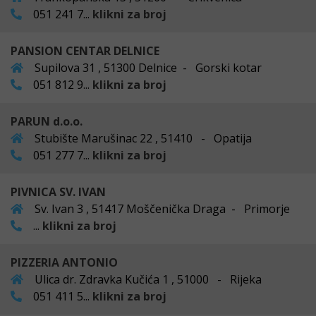
051 241 7...
klikni za broj
PANSION CENTAR DELNICE
Supilova 31 , 51300 Delnice - Gorski kotar
051 812 9...
klikni za broj
PARUN d.o.o.
Stubište Marušinac 22 , 51410 - Opatija
051 277 7...
klikni za broj
PIVNICA SV. IVAN
Sv. Ivan 3 , 51417 Moščenička Draga - Primorje
...
klikni za broj
PIZZERIA ANTONIO
Ulica dr. Zdravka Kučića 1 , 51000 - Rijeka
051 411 5...
klikni za broj