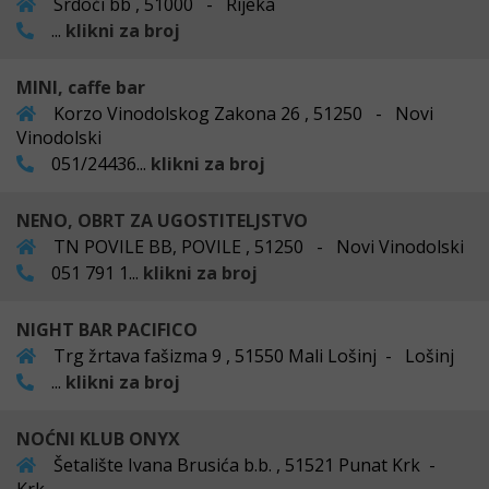
Srdoči bb , 51000 - Rijeka
...
klikni za broj
MINI, caffe bar
Korzo Vinodolskog Zakona 26 , 51250 - Novi
Vinodolski
051/24436...
klikni za broj
NENO, OBRT ZA UGOSTITELJSTVO
TN POVILE BB, POVILE , 51250 - Novi Vinodolski
051 791 1...
klikni za broj
NIGHT BAR PACIFICO
Trg žrtava fašizma 9 , 51550 Mali Lošinj - Lošinj
...
klikni za broj
NOĆNI KLUB ONYX
Šetalište Ivana Brusića b.b. , 51521 Punat Krk -