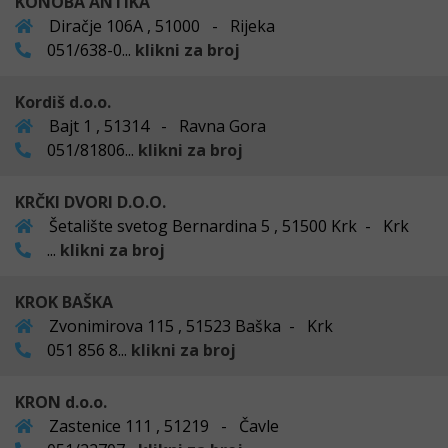
KONOBA ANTIKA
Diračje 106A , 51000 - Rijeka
051/638-0...
klikni za broj
Kordiš d.o.o.
Bajt 1 , 51314 - Ravna Gora
051/81806...
klikni za broj
KRČKI DVORI D.O.O.
Šetalište svetog Bernardina 5 , 51500 Krk - Krk
...
klikni za broj
KROK BAŠKA
Zvonimirova 115 , 51523 Baška - Krk
051 856 8...
klikni za broj
KRON d.o.o.
Zastenice 111 , 51219 - Čavle