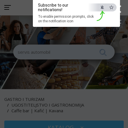
×
Subscribe to our
notifications!
To enable permission prompts, click
ESC
on the notification icon
GASTRO I TURIZAM
UGOSTITELJSTVO I GASTRONOMIJA
Caffe bar | Kafić | Kavana
KATALOG