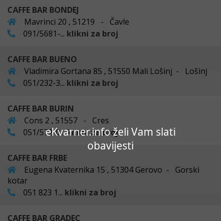
CAFFE BAR BONDEJ
Mavrinci 20 , 51219 - Čavle
091/5681-...
klikni za broj
CAFFE BAR BUENO
Vladimira Gortana 85 , 51550 Mali Lošinj - Lošinj
051/232-3...
klikni za broj
CAFFE BAR BURIN
Cons 2 , 51557 - Cres
eKvarner.info želi Vam slati
051/572-0...
klikni za broj
obavijesti
CAFFE BAR FRBE
Eugena Kvaternika 15 , 51304 Gerovo - Gorski
kotar
051 823 1...
klikni za broj
CAFFE BAR GRADEC