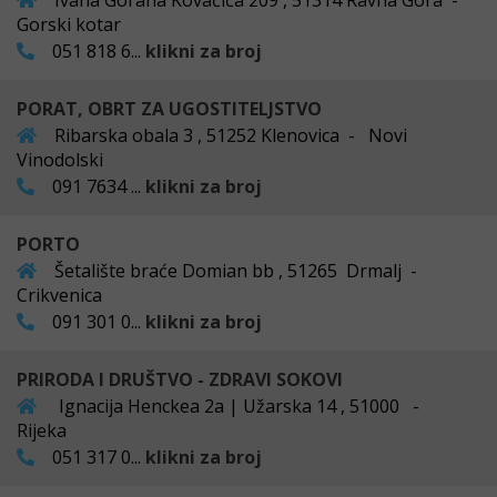
Ivana Gorana Kovačića 209 , 51314 Ravna Gora -
Gorski kotar
051 818 6...
klikni za broj
PORAT, OBRT ZA UGOSTITELJSTVO
Ribarska obala 3 , 51252 Klenovica - Novi
Vinodolski
091 7634 ...
klikni za broj
PORTO
Šetalište braće Domian bb , 51265 Drmalj -
Crikvenica
091 301 0...
klikni za broj
PRIRODA I DRUŠTVO - ZDRAVI SOKOVI
Ignacija Henckea 2a | Užarska 14 , 51000 -
Rijeka
051 317 0...
klikni za broj