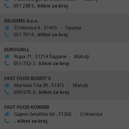
051 238 5...
klikni za broj
DILIGENS d.o.o.
Črnikovica 6 , 51410 - Opatija
051 701 6...
klikni za broj
EUROGRILL
Rupa 71 , 51214 Šapjane - Matulji
051/732-2...
klikni za broj
FAST FOOD BUDDY`S
Maršala Tita 39 , 51415 - Matulji
099/370-3...
klikni za broj
FAST FOOD KORNER
Gajevo šetalište bb , 51260 - Crikvenica
...
klikni za broj