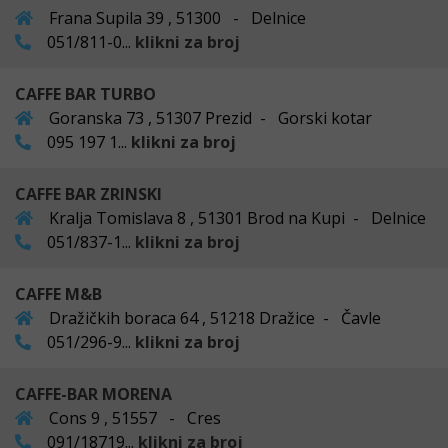
Frana Supila 39 , 51300 - Delnice
051/811-0...
klikni za broj
CAFFE BAR TURBO
Goranska 73 , 51307 Prezid - Gorski kotar
095 197 1...
klikni za broj
CAFFE BAR ZRINSKI
Kralja Tomislava 8 , 51301 Brod na Kupi - Delnice
051/837-1...
klikni za broj
CAFFE M&B
Dražičkih boraca 64 , 51218 Dražice - Čavle
051/296-9...
klikni za broj
CAFFE-BAR MORENA
Cons 9 , 51557 - Cres
091/18719...
klikni za broj