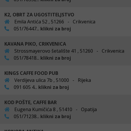
K2, OBRT ZA UGOSTITELJSTVO
Emila Antića 52 , 51266 - Crikvenica
051/76447...
klikni za broj
KAVANA PIKO, CRIKVENICA
Strossmayerovo šetalište 41 , 51260 - Crikvenica
051/78418...
klikni za broj
KINGS CAFFE FOOD PUB
Verdijeva ulica 7b , 51000 - Rijeka
091 605 4...
klikni za broj
KOD POŠTE, CAFFE BAR
Eugena Kumičića 8 , 51410 - Opatija
051/71238...
klikni za broj