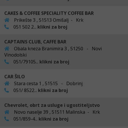
CAKES & COFFEE SPECIALITY COFFEE BAR
Prikešte 3 , 51513 Omišalj - Krk
051 502 2...
klikni za broj
CAPTAINS CLUB, CAFFE BAR
Obala kneza Branimira 3 , 51250 - Novi
Vinodolski
051/79105...
klikni za broj
CAR ŠILO
Stara cesta 1 , 51515 - Dobrinj
051/ 8522...
klikni za broj
Chevrolet, obrt za usluge i ugostiteljstvo
Novo naselje 39 , 51511 Malinska - Krk
051/859-4...
klikni za broj