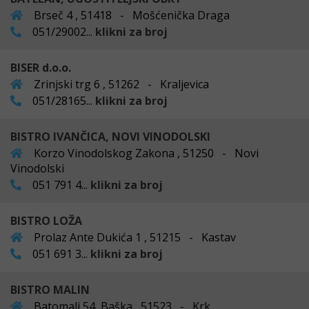
Brseč 4 , 51418 - Mošćenička Draga
051/29002...
klikni za broj
BISER d.o.o.
Zrinjski trg 6 , 51262 - Kraljevica
051/28165...
klikni za broj
BISTRO IVANČICA, NOVI VINODOLSKI
Korzo Vinodolskog Zakona , 51250 - Novi
Vinodolski
051 791 4...
klikni za broj
BISTRO LOŽA
Prolaz Ante Dukića 1 , 51215 - Kastav
051 691 3...
klikni za broj
BISTRO MALIN
Batomalj 54, Baška , 51523 - Krk