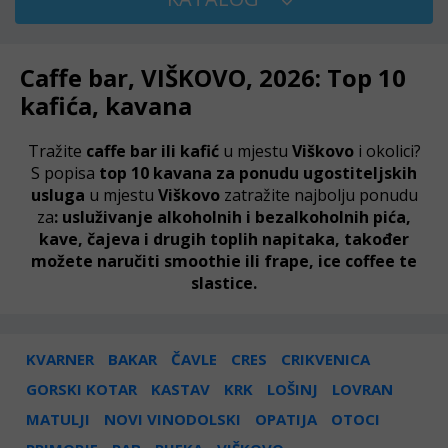
Caffe bar, VIŠKOVO, 2026: Top 10
kafića, kavana
Tražite
caffe bar ili kafić
u mjestu
Viškovo
i okolici?
S popisa
top 10 kavana za ponudu ugostiteljskih
usluga
u mjestu
Viškovo
zatražite najbolju ponudu
za
: usluživanje alkoholnih i bezalkoholnih pića,
kave, čajeva i drugih toplih napitaka, također
možete naručiti smoothie ili frape, ice coffee te
slastice.
KVARNER
BAKAR
ČAVLE
CRES
CRIKVENICA
GORSKI KOTAR
KASTAV
KRK
LOŠINJ
LOVRAN
MATULJI
NOVI VINODOLSKI
OPATIJA
OTOCI