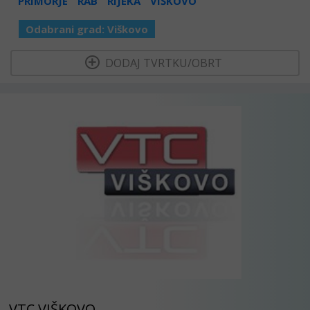
PRIMORJE
RAB
RIJEKA
VIŠKOVO
Odabrani grad:
Viškovo
  DODAJ TVRTKU/OBRT 
VTC VIŠKOVO