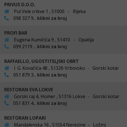
PRIVUS D.O.O.
Pul Vele crikve 1 , 51000 - Rijeka
098 327 9...
klikni za broj
PROFI BAR
Eugena Kumičića 9 , 51410 - Opatija
099 2119 ...
klikni za broj
RAFFAELLO, UGOSTITELJSKI OBRT
I. G. Kovačića 48 , 51326 Vrbovsko - Gorski kotar
051 879 3...
klikni za broj
RESTORAN EVA LOKVE
Gorski raj 4, Homer , 51316 Lokve - Gorski kotar
051 831 4...
klikni za broj
RESTORAN LOPARI
Mandalenska 16 , 51554 Nerezine - Lošinj