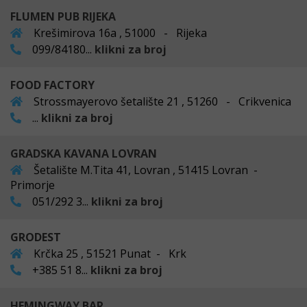
FLUMEN PUB RIJEKA
Krešimirova 16a , 51000 - Rijeka
099/84180...
klikni za broj
FOOD FACTORY
Strossmayerovo šetalište 21 , 51260 - Crikvenica
...
klikni za broj
GRADSKA KAVANA LOVRAN
Šetalište M.Tita 41, Lovran , 51415 Lovran -
Primorje
051/292 3...
klikni za broj
GRODEST
Krčka 25 , 51521 Punat - Krk
+385 51 8...
klikni za broj
HEMINGWAY BAR