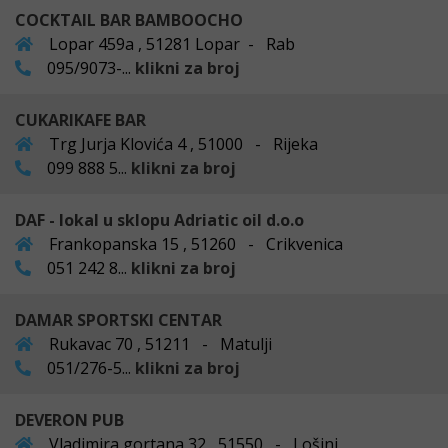
COCKTAIL BAR BAMBOOCHO
Lopar 459a , 51281 Lopar - Rab
095/9073-...
klikni za broj
CUKARIKAFE BAR
Trg Jurja Klovića 4 , 51000 - Rijeka
099 888 5...
klikni za broj
DAF - lokal u sklopu Adriatic oil d.o.o
Frankopanska 15 , 51260 - Crikvenica
051 242 8...
klikni za broj
DAMAR SPORTSKI CENTAR
Rukavac 70 , 51211 - Matulji
051/276-5...
klikni za broj
DEVERON PUB
Vladimira gortana 32 , 51550 - Lošinj