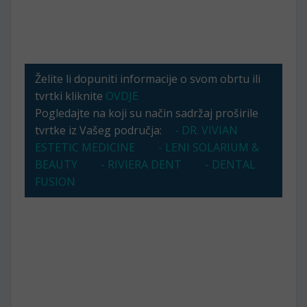
Želite li dopuniti informacije o svom obrtu ili
tvrtki kliknite
OVDJE
Pogledajte na koji su način sadržaj proširile
tvrtke iz Vašeg područja:
- DR. VIVIAN
ESTETIC MEDICINE
- LENI SOLARIUM &
BEAUTY
- RIVIERA DENT
- DENTAL
FUSION