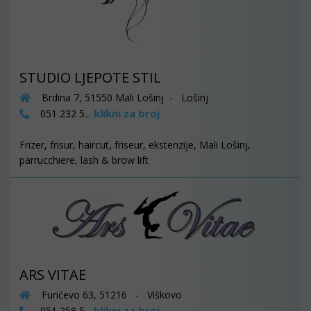
STUDIO LJEPOTE STIL
Brdina 7, 51550 Mali Lošinj - Lošinj
klikni za broj
051 232 5...
Frizer, frisur, haircut, friseur, ekstenzije, Mali Lošinj,
parrucchiere, lash & brow lift
ARS VITAE
Furićevo 63, 51216 - Viškovo
klikni za broj
051 258 5...