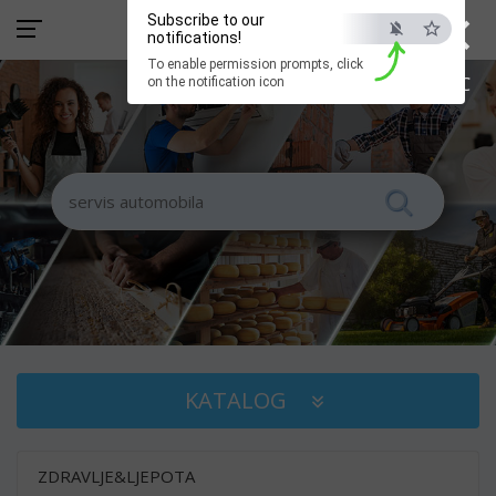
×
Subscribe to our
notifications!
To enable permission prompts, click
ESC
on the notification icon
KATALOG
ZDRAVLJE&LJEPOTA