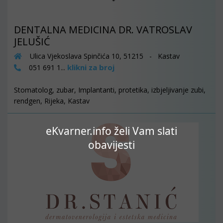
DENTALNA MEDICINA DR. VATROSLAV
JELUŠIĆ
Ulica Vjekoslava Spinčića 10, 51215 - Kastav
klikni za broj
051 691 1...
Stomatolog, zubar, Implantanti, protetika, izbjeljivanje zubi,
rendgen, Rijeka, Kastav
eKvarner.info želi Vam slati
obavijesti