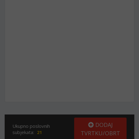
DODAJ
Ukupno poslovnih
subjekata:
21
TVRTKU/OBRT