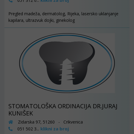
klikni za broj
051 312 0...
Pregled madeža, dermatolog, Rijeka, lasersko uklanjanje
kapilara, ultrazvuk dojki, ginekolog
STOMATOLOŠKA ORDINACIJA DR.JURAJ
KUNIŠEK
Zidarska 97, 51260 - Crikvenica
klikni za broj
051 502 3...