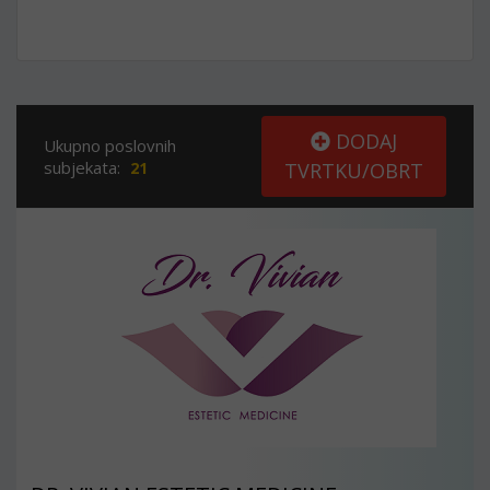
DODAJ
Ukupno poslovnih
subjekata:
21
TVRTKU/OBRT