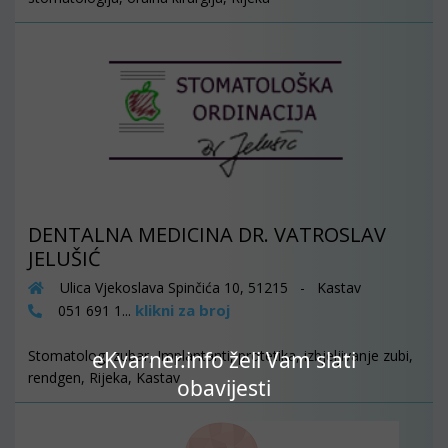
DENTALNA MEDICINA DR. VATROSLAV
JELUŠIĆ
Ulica Vjekoslava Spinčića 10, 51215 - Kastav
klikni za broj
051 691 1...
Stomatolog, zubar, Implantanti, protetika, izbjeljivanje zubi,
eKvarner.info želi Vam slati
rendgen, Rijeka, Kastav
obavijesti