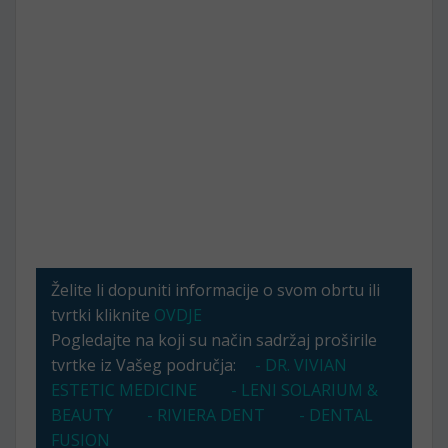
Želite li dopuniti informacije o svom obrtu ili
tvrtki kliknite
OVDJE
Pogledajte na koji su način sadržaj proširile
tvrtke iz Vašeg područja:
- DR. VIVIAN
ESTETIC MEDICINE
- LENI SOLARIUM &
BEAUTY
- RIVIERA DENT
- DENTAL
FUSION