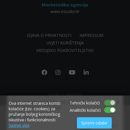
Marketinška agencija
www.estudio.hr
IZJAVA O PRIVATNOSTI
IMPRESSUM
UVJETI KORIŠTENJA
MEDIJSKO POKROVITELJSTVO
made by NIVAGO
×
Allow www.ekvarner.info to send web push
Tehnički kolačići
Ova internet stranica koristi
notifications to your desktop.
kolačiće (tzv. cookies) za
Analitički kolačići
pružanje boljeg korisničkog
Powered by SendPulse
iskustva i funkcionalnosti.
Spremi odabir
Saznaj više
Allow
Don't allow