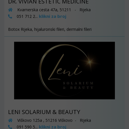
DR. VIVIAN ESTETIC MEDICINE
Kvarnerska cesta 47a, 51211 - Rijeka
klikni za broj
051 712 2...
Botox Rijeka, hijaluronski fileri, dermalni fileri
LENI SOLARIUM & BEAUTY
Viškovo 125a , 51216 Viškovo - Rijeka
klikni za broj
091 590 5...