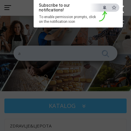
×
Subscribe to our
notifications!
To enable permission prompts, click
ESC
on the notification icon
KATALOG
ZDRAVLJE&LJEPOTA