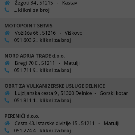
Žegoti 34 , 51215 - Kastav
...
klikni za broj
MOTOPOINT SERVIS
Vožišće 66 , 51216 - Viškovo
091 603 2...
klikni za broj
NORD ADRIA TRADE d.o.o.
Bregi 70 E , 51211 - Matulji
051 711 9...
klikni za broj
OBRT ZA VULKANIZERSKE USLUGE DELNICE
Lujzijanska cesta 9 , 51300 Delnice - Gorski kotar
051 811 1...
klikni za broj
PERENIĆI d.o.o.
Cesta 43. Istarske divizije 15 , 51211 - Matulji
051 274 4...
klikni za broj