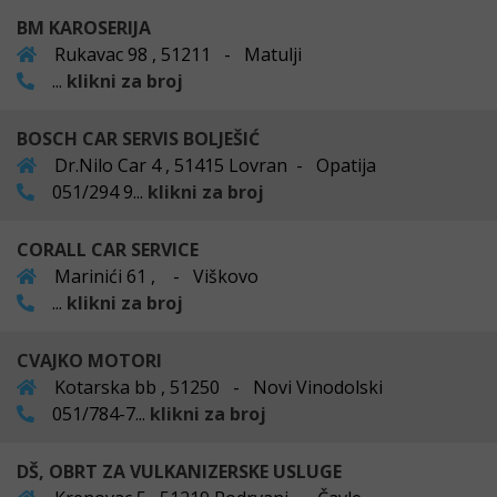
BM KAROSERIJA
Rukavac 98 , 51211 - Matulji
...
klikni za broj
BOSCH CAR SERVIS BOLJEŠIĆ
Dr.Nilo Car 4 , 51415 Lovran - Opatija
051/294 9...
klikni za broj
CORALL CAR SERVICE
Marinići 61 , - Viškovo
...
klikni za broj
CVAJKO MOTORI
Kotarska bb , 51250 - Novi Vinodolski
051/784-7...
klikni za broj
DŠ, OBRT ZA VULKANIZERSKE USLUGE