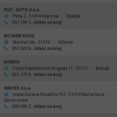
PUŽ - AUTO d.o.o.
Pehji 2 , 51414 Veprinac - Opatija
051 299 1...
klikni za broj
RICAMBI ROSSI
Marinići bb , 51216 - Viškovo
051 503 6...
klikni za broj
RONDO
Cesta Dalmatinskih Brigada 11 , 51211 - Matulji
051 275 0...
klikni za broj
SIMTEX d.o.o.
Ivana Gorana Kovačića 157 , 51314 Ravna Gora -
Gorski kotar
099 595 2...
klikni za broj