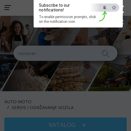
×
Subscribe to our
notifications!
To enable permission prompts, click
ESC
on the notification icon
AUTO MOTO
SERVIS I ODRŽAVANJE VOZILA
KATALOG