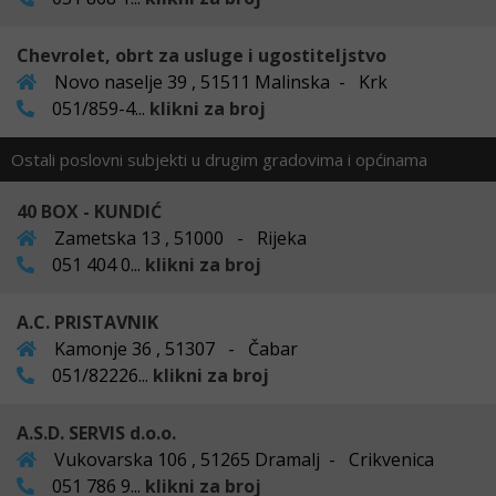
Chevrolet, obrt za usluge i ugostiteljstvo
Novo naselje 39 , 51511 Malinska - Krk
051/859-4...
klikni za broj
Ostali poslovni subjekti u drugim gradovima i općinama
40 BOX - KUNDIĆ
Zametska 13 , 51000 - Rijeka
051 404 0...
klikni za broj
A.C. PRISTAVNIK
Kamonje 36 , 51307 - Čabar
051/82226...
klikni za broj
A.S.D. SERVIS d.o.o.
Vukovarska 106 , 51265 Dramalj - Crikvenica
051 786 9...
klikni za broj