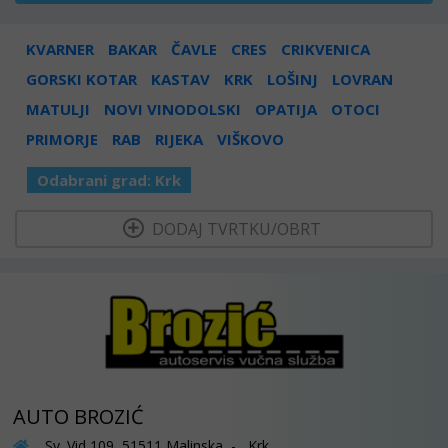
KVARNER
BAKAR
ČAVLE
CRES
CRIKVENICA
GORSKI KOTAR
KASTAV
KRK
LOŠINJ
LOVRAN
MATULJI
NOVI VINODOLSKI
OPATIJA
OTOCI
PRIMORJE
RAB
RIJEKA
VIŠKOVO
Odabrani grad:
Krk
  DODAJ TVRTKU/OBRT 
AUTO BROZIĆ
Sv. Vid 109, 51511 Malinska - Krk