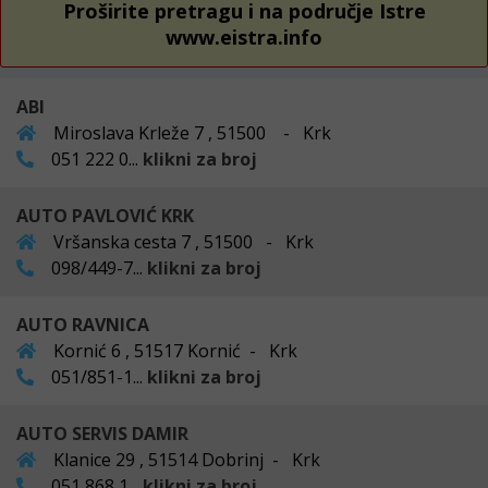
Proširite pretragu i na područje Istre
www.eistra.info
ABI
Miroslava Krleže 7 , 51500 - Krk
051 222 0...
klikni za broj
AUTO PAVLOVIĆ KRK
Vršanska cesta 7 , 51500 - Krk
098/449-7...
klikni za broj
AUTO RAVNICA
Kornić 6 , 51517 Kornić - Krk
051/851-1...
klikni za broj
AUTO SERVIS DAMIR
Klanice 29 , 51514 Dobrinj - Krk
051 868 1...
klikni za broj