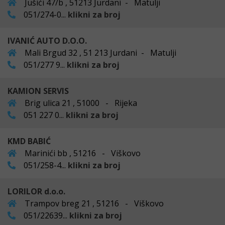
Jušići 47/b , 51213 Jurdani - Matulji
051/274-0...
klikni za broj
IVANIĆ AUTO D.O.O.
Mali Brgud 32 , 51 213 Jurdani - Matulji
051/277 9...
klikni za broj
KAMION SERVIS
Brig ulica 21 , 51000 - Rijeka
051 227 0...
klikni za broj
KMD BABIĆ
Marinići bb , 51216 - Viškovo
051/258-4...
klikni za broj
LORILOR d.o.o.
Trampov breg 21 , 51216 - Viškovo
051/22639...
klikni za broj