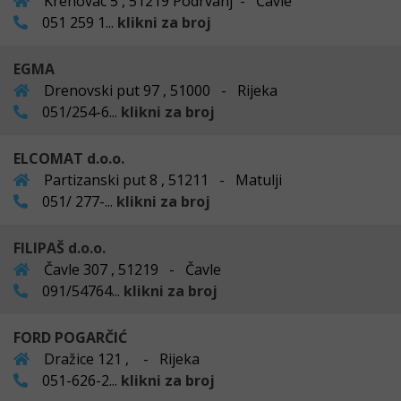
Krenovac 5 , 51219 Podrvanj - Čavle
051 259 1...
klikni za broj
EGMA
Drenovski put 97 , 51000 - Rijeka
051/254-6...
klikni za broj
ELCOMAT d.o.o.
Partizanski put 8 , 51211 - Matulji
051/ 277-...
klikni za broj
FILIPAŠ d.o.o.
Čavle 307 , 51219 - Čavle
091/54764...
klikni za broj
FORD POGARČIĆ
Dražice 121 , - Rijeka
051-626-2...
klikni za broj