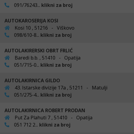
091/76243...
klikni za broj
AUTOKAROSERIJA KOSI
Kosi 10 , 51216 - Viškovo
098/610-8...
klikni za broj
AUTOLAKIRERSKI OBRT FRLIĆ
Baredi b.b. , 51410 - Opatija
051/715-0...
klikni za broj
AUTOLAKIRNICA GILDO
43. Istarske divizije 17a , 51211 - Matulji
051/275-4...
klikni za broj
AUTOLAKIRNICA ROBERT PRODAN
Put Za Plahuti 7 , 51410 - Opatija
051 712 2...
klikni za broj