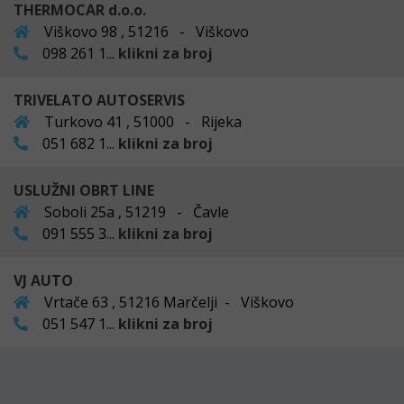
THERMOCAR d.o.o.
Viškovo 98 , 51216 - Viškovo
098 261 1...
klikni za broj
TRIVELATO AUTOSERVIS
Turkovo 41 , 51000 - Rijeka
051 682 1...
klikni za broj
USLUŽNI OBRT LINE
Soboli 25a , 51219 - Čavle
091 555 3...
klikni za broj
VJ AUTO
Vrtače 63 , 51216 Marčelji - Viškovo
051 547 1...
klikni za broj