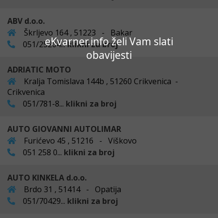
ABV d.o.o.
Škrljevo 164 , 51223 - Bakar
eKvarner.info želi Vam slati
051/25204...
klikni za broj
obavijesti
ADRIATIC MOTO
Kralja Tomislava 144b , 51260 Crikvenica -
Crikvenica
051/781-8...
klikni za broj
AUTO GIOVANNI AUTOLIMAR
Furićevo 45 , 51216 - Viškovo
051 258 0...
klikni za broj
AUTO KINKELA d.o.o.
Brdo 31 , 51414 - Opatija
051/70429...
klikni za broj