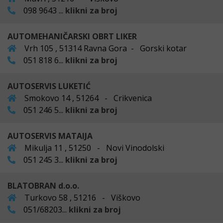
098 9643 ...
klikni za broj
AUTOMEHANIČARSKI OBRT LIKER
Vrh 105 , 51314 Ravna Gora - Gorski kotar
051 818 6...
klikni za broj
AUTOSERVIS LUKETIĆ
Smokovo 14 , 51264 - Crikvenica
051 246 5...
klikni za broj
AUTOSERVIS MATAIJA
Mikulja 11 , 51250 - Novi Vinodolski
051 245 3...
klikni za broj
BLATOBRAN d.o.o.
Turkovo 58 , 51216 - Viškovo
051/68203...
klikni za broj