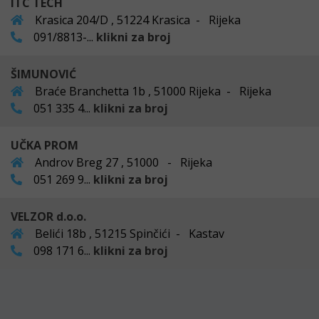
ITC TECH
Krasica 204/D , 51224 Krasica - Rijeka
091/8813-...
klikni za broj
ŠIMUNOVIĆ
Braće Branchetta 1b , 51000 Rijeka - Rijeka
051 335 4...
klikni za broj
UČKA PROM
Androv Breg 27 , 51000 - Rijeka
051 269 9...
klikni za broj
VELZOR d.o.o.
Belići 18b , 51215 Spinčići - Kastav
098 171 6...
klikni za broj