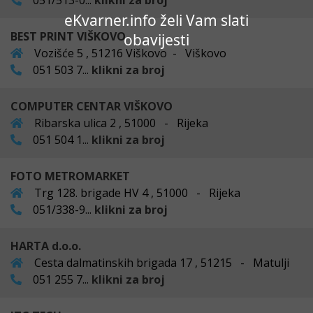
051/513-0...
klikni za broj
eKvarner.info želi Vam slati
BEST PRINT VIŠKOVO
obavijesti
Vozišće 5 , 51216 Viškovo - Viškovo
051 503 7...
klikni za broj
COMPUTER CENTAR VIŠKOVO
Ribarska ulica 2 , 51000 - Rijeka
051 504 1...
klikni za broj
FOTO METROMARKET
Trg 128. brigade HV 4 , 51000 - Rijeka
051/338-9...
klikni za broj
HARTA d.o.o.
Cesta dalmatinskih brigada 17 , 51215 - Matulji
051 255 7...
klikni za broj