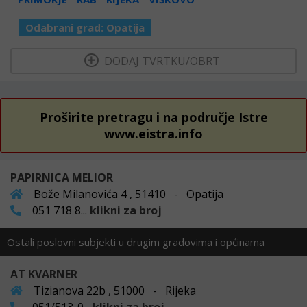
Odabrani grad:
Opatija
  DODAJ TVRTKU/OBRT 
Proširite pretragu i na područje Istre
www.eistra.info
PAPIRNICA MELIOR
Bože Milanovića 4 , 51410 - Opatija
051 718 8...
klikni za broj
Ostali poslovni subjekti u drugim gradovima i općinama
AT KVARNER
Tizianova 22b , 51000 - Rijeka