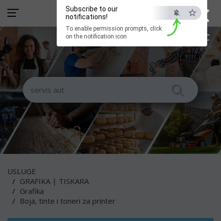
×
Subscribe to our
notifications!
To enable permission prompts, click
ESC
on the notification icon
USLUGE
GRAFIKA | TISKARA
Grafika
Boja, tinte i toneri za printer