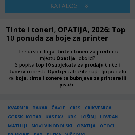
KATALOG
Tinte i toneri, OPATIJA, 2026: Top
10 ponuda za boje za printer
Treba vam
boja, tinte i toneri za printer
u
mjestu
Opatija
i okolici?
S popisa
top 10 subjekata za prodaju tinte i
tonera
u mjestu
Opatija
zatražite najbolju ponudu
za:
boje, tinte i tonere te bubnjeve za printere ili
pisače.
KVARNER
BAKAR
ČAVLE
CRES
CRIKVENICA
GORSKI KOTAR
KASTAV
KRK
LOŠINJ
LOVRAN
MATULJI
NOVI VINODOLSKI
OPATIJA
OTOCI
PRIMORJE
RAB
RIJEKA
VIŠKOVO