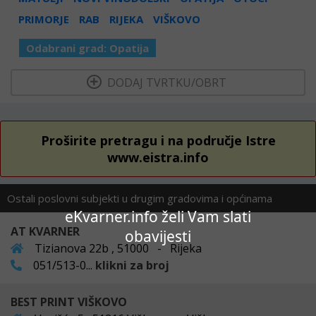
PRIMORJE
RAB
RIJEKA
VIŠKOVO
Odabrani grad:
Opatija
  DODAJ TVRTKU/OBRT 
Proširite pretragu i na područje Istre
www.eistra.info
Ostali poslovni subjekti u drugim gradovima i općinama
eKvarner.info želi Vam slati
AT KVARNER
obavijesti
Tizianova 22b , 51000 - Rijeka
051/513-0...
klikni za broj
BEST PRINT VIŠKOVO