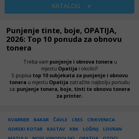
KATALOG
Punjenje tinte, boje, OPATIJA,
2026: Top 10 ponuda za obnovu
tonera
Treba vam
punjenje i obnova tonera
u
mjestu
Opatija
i okolici?
S popisa
top 10 subjekata za punjenje i obnovu
tonera
u mjestu
Opatija
zatražite najbolju ponudu
za:
punjenje tonera, boje, tinti te obnovu tonera
za printer.
KVARNER
BAKAR
ČAVLE
CRES
CRIKVENICA
GORSKI KOTAR
KASTAV
KRK
LOŠINJ
LOVRAN
MATULJI
NOVI VINODOLSKI
OPATIJA
OTOCI