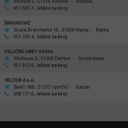
Vozišće 5 , 51216 Viškovo - Viškovo
051 503 7...
klikni za broj
ŠIMUNOVIĆ
Braće Branchetta 1b , 51000 Rijeka - Rijeka
051 335 4...
klikni za broj
USLUŽNI OBRT KASSA
Ploškovo 3 , 51300 Delnice - Gorski kotar
051 812 6...
klikni za broj
VELZOR d.o.o.
Belići 18b , 51215 Spinčići - Kastav
098 171 6...
klikni za broj