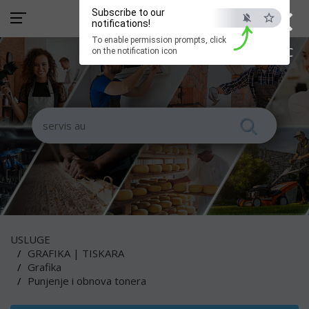
×
Subscribe to our
notifications!
To enable permission prompts, click
ESC
on the notification icon
USLUGE
GRAFIKA | TISKARA
Grafika
Punjenje i obnova tonera