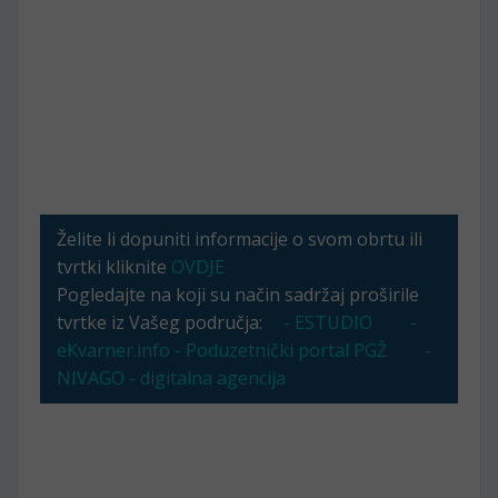
Želite li dopuniti informacije o svom obrtu ili
tvrtki kliknite
OVDJE
Pogledajte na koji su način sadržaj proširile
tvrtke iz Vašeg područja:
- ESTUDIO
-
eKvarner.info - Poduzetnički portal PGŽ
-
NIVAGO - digitalna agencija