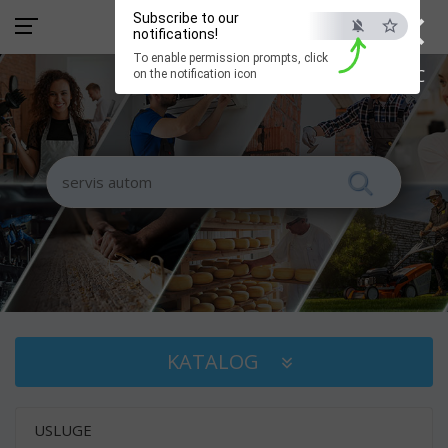
×
Subscribe to our
notifications!
To enable permission prompts, click
ESC
on the notification icon
KATALOG
USLUGE