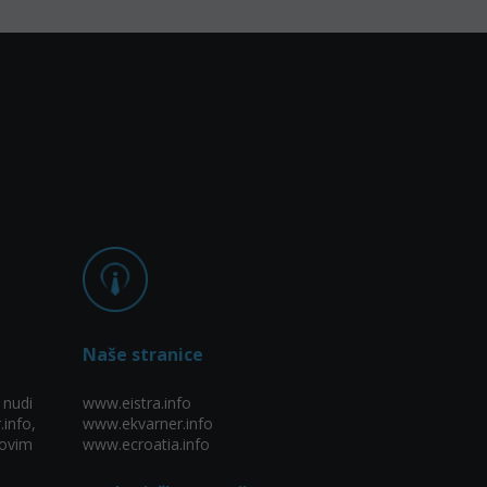
Naše stranice
 nudi
www.eistra.info
.info,
www.ekvarner.info
ovim
www.ecroatia.info