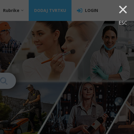
×
Rubrike
DODAJ TVRTKU
LOGIN
ESC