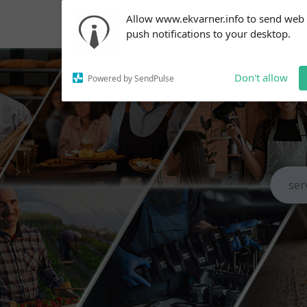
Subscribe to our
Allow www.ekvarner.info to send web
notifications!
push notifications to your desktop.
To enable permission prompts, click
on the notification icon
Don't allow
Powered by SendPulse