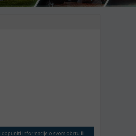
li dopuniti informacije o svom obrtu ili