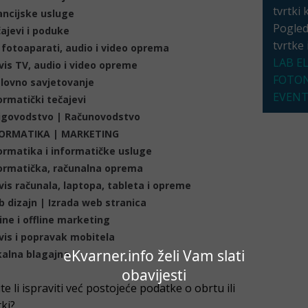
tvrtki 
ancijske usluge
Pogleda
ajevi i poduke
tvrtke
 fotoaparati, audio i video oprema
LAB E
vis TV, audio i video opreme
FOTON
lovno savjetovanje
EVENT
ormatički tečajevi
igovodstvo | Računovodstvo
FORMATIKA | MARKETING
ormatika i informatičke usluge
ormatička, računalna oprema
vis računala, laptopa, tableta i opreme
 dizajn | Izrada web stranica
ine i offline marketing
vis i popravak mobitela
eKvarner.info želi Vam slati
kalna blagajna
obavijesti
ite li ispraviti već postojeće podatke o obrtu ili
tki?