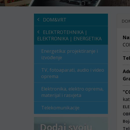
DOM&VRT
DO
ELEKTROTEHNIKA |
Na
ELEKTRONIKA | ENERGETIKA
CO
Energetika: projektiranje i
izvođenje
Te
TV, fotoaparati, audio i video
Ad
oprema
Gr
Elektronika, elektro oprema,
"C
materijal i rasvjeta
kat
ELE
Telekomunikacije
OB
Boj
Dodaj svoju
Tel