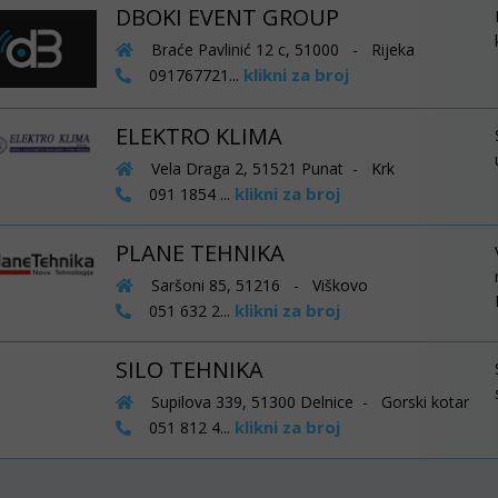
DBOKI EVENT GROUP
Braće Pavlinić 12 c, 51000 - Rijeka
klikni za broj
091767721...
ELEKTRO KLIMA
Vela Draga 2, 51521 Punat - Krk
klikni za broj
091 1854 ...
PLANE TEHNIKA
Saršoni 85, 51216 - Viškovo
klikni za broj
051 632 2...
SILO TEHNIKA
Supilova 339, 51300 Delnice - Gorski kotar
klikni za broj
051 812 4...