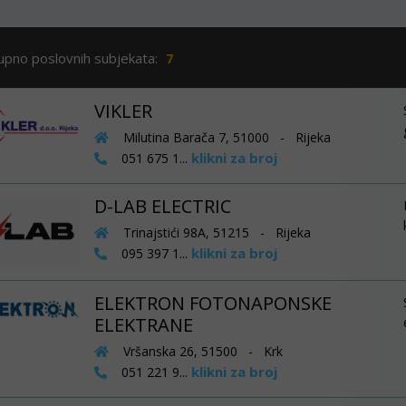
upno poslovnih subjekata:
7
VIKLER
Milutina Barača 7, 51000 - Rijeka
klikni za broj
051 675 1...
D-LAB ELECTRIC
Trinajstići 98A, 51215 - Rijeka
klikni za broj
095 397 1...
ELEKTRON FOTONAPONSKE
ELEKTRANE
Vršanska 26, 51500 - Krk
klikni za broj
051 221 9...