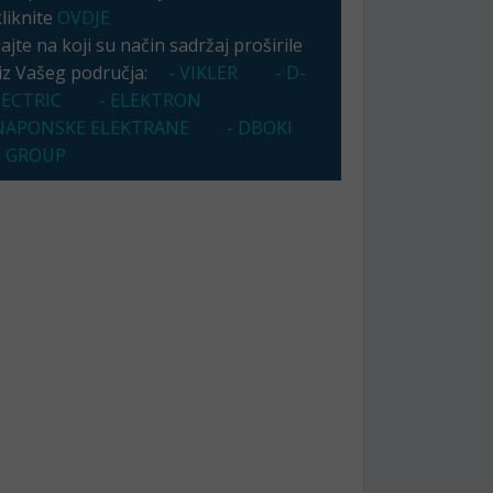
kliknite
OVDJE
jte na koji su način sadržaj proširile
 iz Vašeg područja:
- VIKLER
- D-
LECTRIC
- ELEKTRON
APONSKE ELEKTRANE
- DBOKI
 GROUP