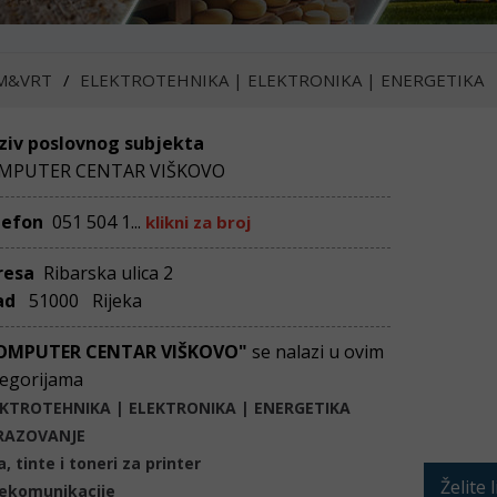
M&VRT
ELEKTROTEHNIKA | ELEKTRONIKA | ENERGETIKA
ziv poslovnog subjekta
MPUTER CENTAR VIŠKOVO
lefon
051 504 1...
klikni za broj
resa
Ribarska ulica 2
ad
51000 Rijeka
OMPUTER CENTAR VIŠKOVO"
se nalazi u ovim
egorijama
KTROTEHNIKA | ELEKTRONIKA | ENERGETIKA
RAZOVANJE
a, tinte i toneri za printer
Želite 
ekomunikacije