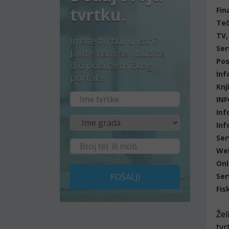
tvrtku.
Fin
Teč
TV,
Imate tvrtku u Istri?
Ser
Javite nam se i budite
Pos
dio poduzetničkog
Inf
portala!
Knj
IN
Inf
Inf
Ser
Web
Onl
POŠALJI
Ser
Fis
Žel
tvr