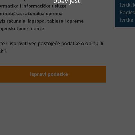
obavijesti
tvrtki 
ormatika i informatičke usluge
Pogleda
ormatička, računalna oprema
tvrtke
vis računala, laptopa, tableta i opreme
jenski toneri i tinte
ite li ispraviti već postojeće podatke o obrtu ili
tki?
Ispravi podatke