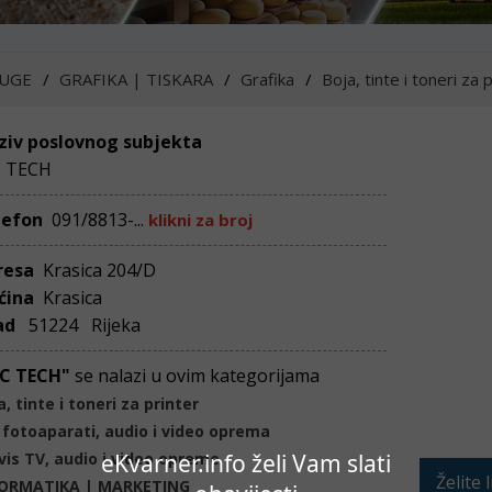
UGE
GRAFIKA | TISKARA
Grafika
Boja, tinte i toneri za 
ziv poslovnog subjekta
C TECH
lefon
091/8813-...
klikni za broj
resa
Krasica 204/D
ćina
Krasica
ad
51224 Rijeka
TC TECH"
se nalazi u ovim kategorijama
a, tinte i toneri za printer
 fotoaparati, audio i video oprema
eKvarner.info želi Vam slati
vis TV, audio i video opreme
Želite 
FORMATIKA | MARKETING