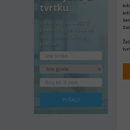
tvrtku.
Inf
Inf
Ser
Imate tvrtku u Istri?
Zam
Javite nam se i budite
dio poduzetničkog
Žel
portala!
tvr
POŠALJI