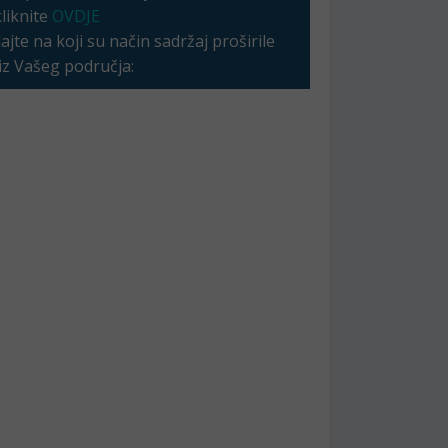
kliknite
OVDJE
jte na koji su način sadržaj proširile
 iz Vašeg područja: