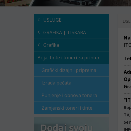
USLUGE
USL
GRAFIKA | TISKARA
Na
Grafika
IT
Boja, tinte i toneri za printer
Te
Grafički dizajn i priprema
Ad
Op
Izrada pečata
Gr
Punjenje i obnova tonera
"I
Zamjenski toneri i tinte
Boj
TV,
Ser
Dodaj svoju
IN