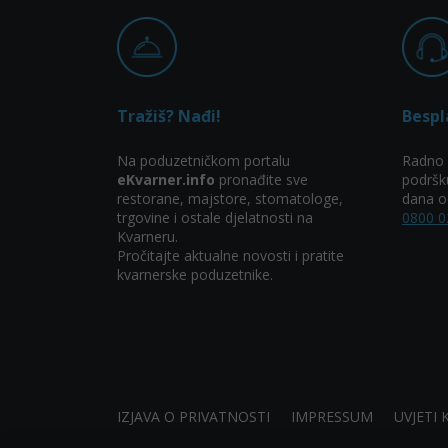
Tražiš? Nađi!
Bespl
Na poduzetničkom portalu
Radno 
eKvarner.info
pronađite sve
podršk
restorane, majstore, stomatologe,
dana od
trgovine i ostale djelatnosti na
0800 0
Kvarneru.
Pročitajte aktualne novosti i pratite
kvarnerske poduzetnike.
IZJAVA O PRIVATNOSTI
IMPRESSUM
UVJETI 