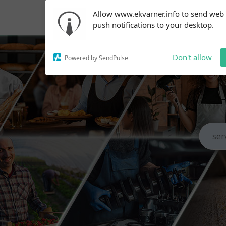
Subscribe to our
Allow www.ekvarner.info to send web
notifications!
push notifications to your desktop.
To enable permission prompts, click
on the notification icon
Don't allow
Powered by SendPulse