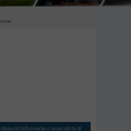
printer
li dopuniti informacije o svom obrtu ili