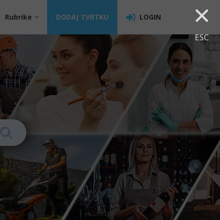
×
Rubrike
DODAJ TVRTKU
LOGIN
ESC