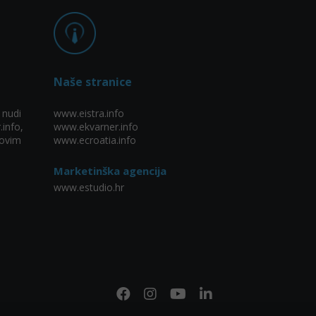
Naše stranice
 nudi
www.eistra.info
.info,
www.ekvarner.info
ovim
www.ecroatia.info
Marketinška agencija
www.estudio.hr