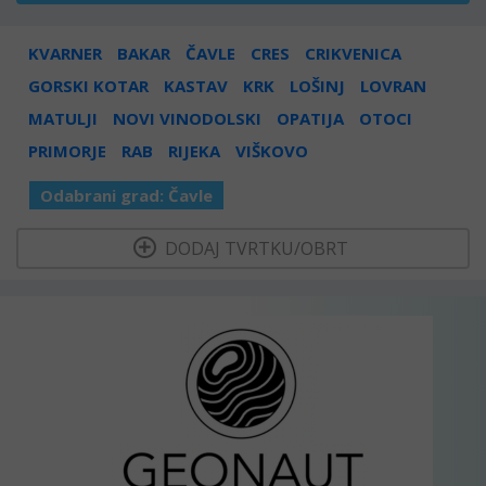
KVARNER
BAKAR
ČAVLE
CRES
CRIKVENICA
GORSKI KOTAR
KASTAV
KRK
LOŠINJ
LOVRAN
MATULJI
NOVI VINODOLSKI
OPATIJA
OTOCI
PRIMORJE
RAB
RIJEKA
VIŠKOVO
Odabrani grad:
Čavle
  DODAJ TVRTKU/OBRT 