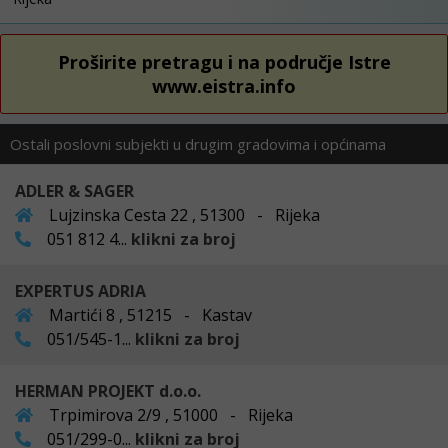
Proširite pretragu i na područje Istre
www.eistra.info
Ostali poslovni subjekti u drugim gradovima i općinama
ADLER & SAGER
Lujzinska Cesta 22 , 51300 - Rijeka
051 812 4...
klikni za broj
EXPERTUS ADRIA
Martići 8 , 51215 - Kastav
051/545-1...
klikni za broj
HERMAN PROJEKT d.o.o.
Trpimirova 2/9 , 51000 - Rijeka
051/299-0...
klikni za broj