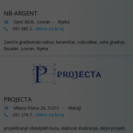
NB-ARGENT
Oprić 80/A, Lovran - Rijeka
klikni za broj
091 580 2...
Završni građevinski radovi, keramičar, soboslikar, suha gradnja,
fasader, Lovran, Rijeka
PROJECTA
Milana Frlana 26, 51211 - Matulji
klikni za broj
051 274 7...
projektiranje obiteljskih kuća, elaborat etažiranja, idejni projekt,