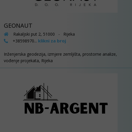
GEONAUT
Rakaljski put 2, 51000 - Rijeka
klikni za broj
+38598970...
Inženjerska geodezija, izmjere zemljišta, prostorne analize,
vođenje projekata, Rijeka