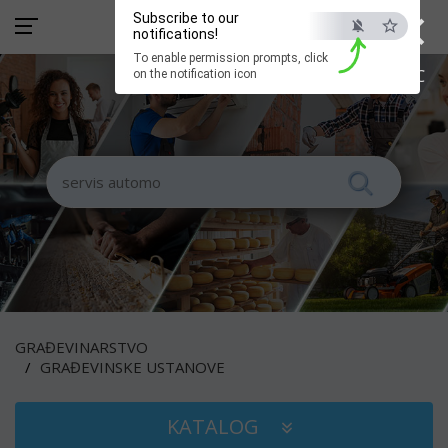
×
Subscribe to our
notifications!
To enable permission prompts, click
ESC
on the notification icon
GRAĐEVINARSTVO
GRAĐEVINSKE USTANOVE
KATALOG