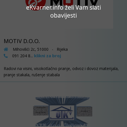
eKvarner.info želi Vam slati
obavijesti
MOTIV D.O.O.
Mihovilići 2c, 51000 - Rijeka
klikni za broj
091 204 8...
Radovi na visini, visokotlačno pranje, odvoz i dovoz materijala,
pranje stakala, rušenje stabala