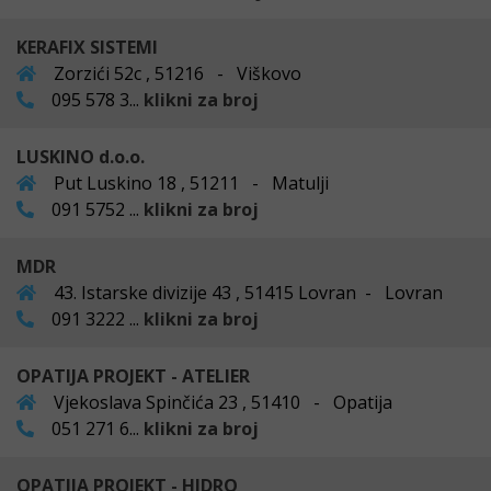
KERAFIX SISTEMI
Zorzići 52c , 51216 - Viškovo
095 578 3...
klikni za broj
LUSKINO d.o.o.
Put Luskino 18 , 51211 - Matulji
091 5752 ...
klikni za broj
MDR
43. Istarske divizije 43 , 51415 Lovran - Lovran
091 3222 ...
klikni za broj
OPATIJA PROJEKT - ATELIER
Vjekoslava Spinčića 23 , 51410 - Opatija
051 271 6...
klikni za broj
OPATIJA PROJEKT - HIDRO