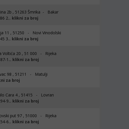
ina 2b , 51263 Šmrika - Bakar
6 2...
klikni za broj
ja 11 , 51250 - Novi Vinodolski
5 3...
klikni za broj
a Voltića 20 , 51 000 - Rijeka
87-1...
klikni za broj
ac 98 , 51211 - Matulji
kni za broj
ilo Cara 4 , 51415 - Lovran
94-9...
klikni za broj
vski put 97 , 51000 - Rijeka
54-6...
klikni za broj