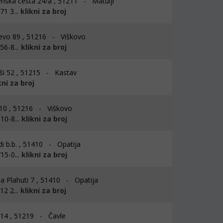
enska cesta 24/a , 51211 - Matulji
1 3...
klikni za broj
evo 89 , 51216 - Viškovo
56-8...
klikni za broj
i 52 , 51215 - Kastav
kni za broj
10 , 51216 - Viškovo
10-8...
klikni za broj
i b.b. , 51410 - Opatija
15-0...
klikni za broj
a Plahuti 7 , 51410 - Opatija
2 2...
klikni za broj
 14 , 51219 - Čavle