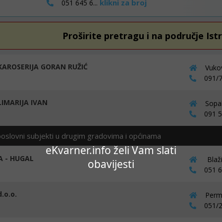
klikni za broj
051 645 6...
Proširite pretragu i na područje Ist
AROSERIJA GORAN RUŽIĆ
Vukov
091/7
IMARIJA IVAN
Sopal
091 53
poslovni subjekti u drugim gradovima i općinama
eKvarner.info želi Vam slati
 - HUGAL
Blaži
obavijesti
051 68
.o.o.
Perma
051/2