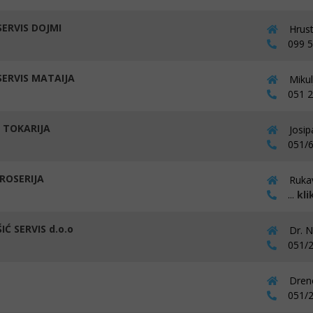
ERVIS DOJMI
Hrust
099 58
ERVIS MATAIJA
Mikul
051 24
 TOKARIJA
Josip
051/6
ROSERIJA
Rukav
...
kli
IĆ SERVIS d.o.o
Dr. N
051/2
Dreno
051/2