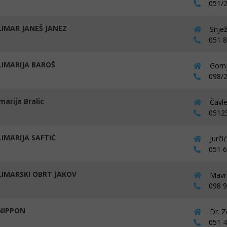
051/2
IMAR JANEŠ JANEZ
Snjež
051 82
IMARIJA BAROŠ
Gornj
098/2
marija Bralic
Čavle
05125
IMARIJA SAFTIĆ
Jurči
051 69
IMARSKI OBRT JAKOV
Mavri
098 96
NIPPON
Dr. Z
051 45