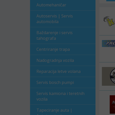
Automehaničar
Autoservis | Servis
automobila
Baždarenje i servis
tahografa
Centriranje trapa
Nadogradnja vozila
Reparacija letve volana
Servis bosch pumpi
Servis kamiona i teretnih
vozila
Tapeciranje auta |