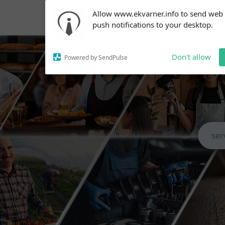
Subscribe to our
Allow www.ekvarner.info to send web
notifications!
push notifications to your desktop.
To enable permission prompts, click
on the notification icon
Don't allow
Powered by SendPulse