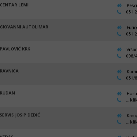
CENTAR LEMI
Pešći
051 21
GIOVANNI AUTOLIMAR
Furić
051 25
PAVLOVIĆ KRK
Vršan
098/4
RAVNICA
Korni
051/8
 RUDAN
Hosti
...
kli
SERVIS JOSIP DEDIĆ
Kamp
...
kli
VEDAS