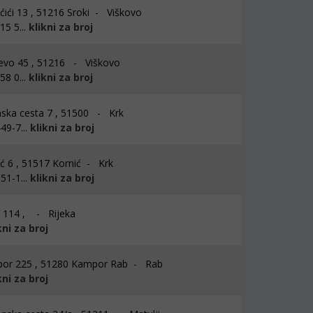
ćići 13 , 51216 Sroki - Viškovo
5 5...
klikni za broj
evo 45 , 51216 - Viškovo
8 0...
klikni za broj
ska cesta 7 , 51500 - Krk
49-7...
klikni za broj
ć 6 , 51517 Kornić - Krk
51-1...
klikni za broj
 114 , - Rijeka
kni za broj
or 225 , 51280 Kampor Rab - Rab
kni za broj