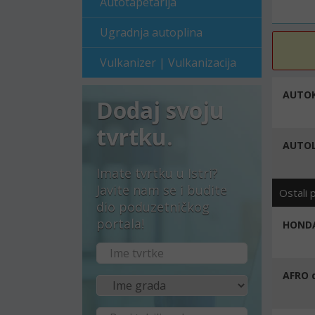
Autotapetarija
Ugradnja autoplina
Vulkanizer | Vulkanizacija
AUTOK
Dodaj svoju
tvrtku.
AUTOL
Imate tvrtku u Istri?
Javite nam se i budite
Ostali 
dio poduzetničkog
portala!
HONDA
AFRO d