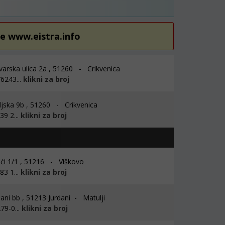
re www.eistra.info
arska ulica 2a , 51260 - Crikvenica
6243...
klikni za broj
jska 9b , 51260 - Crikvenica
9 2...
klikni za broj
ći 1/1 , 51216 - Viškovo
3 1...
klikni za broj
ni bb , 51213 Jurdani - Matulji
79-0...
klikni za broj