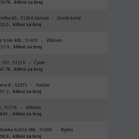
5078...
klikni za broj
nička 60 , 51304 Gerovo - Gorski kotar
3 0...
klikni za broj
i Sroki 43b , 51410 - Viškovo
57-9...
klikni za broj
 157 , 51219 - Čavle
0 78...
klikni za broj
ćeva 8 , 52215 - Kastav
1 2...
klikni za broj
 , 51216 - Viškovo
43 ...
klikni za broj
dravka Kučića 38b , 51000 - Rijeka
8 8...
klikni za broj