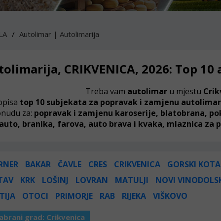
LA
Autolimar | Autolimarija
tolimarija, CRIKVENICA, 2026: Top 10
Treba vam
autolimar
u mjestu
Crik
opisa
top 10 subjekata za popravak i zamjenu autolimar
nudu za:
popravak i zamjenu karoserije, blatobrana, pok
auto, branika, farova, auto brava i kvaka, mlaznica za p
RNER
BAKAR
ČAVLE
CRES
CRIKVENICA
GORSKI KOTA
TAV
KRK
LOŠINJ
LOVRAN
MATULJI
NOVI VINODOLS
TIJA
OTOCI
PRIMORJE
RAB
RIJEKA
VIŠKOVO
abrani grad:
Crikvenica