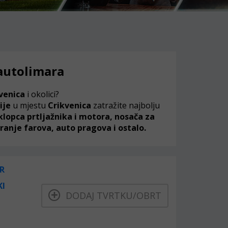
 autolimara
venica
i okolici?
ije
u mjestu
Crikvenica
zatražite najbolju
lopca prtljažnika i motora, nosača za
ranje farova, auto pragova i ostalo.
R
KI
DODAJ TVRTKU/OBRT