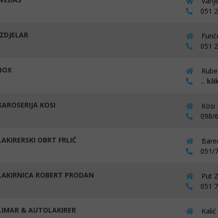
Varlj
051 27
ZDJELAR
Furić
051 2
BOX
Rubeš
...
kli
AROSERIJA KOSI
Kosi 
098/6
AKIRERSKI OBRT FRLIĆ
Bared
051/7
AKIRNICA ROBERT PRODAN
Put Z
051 71
IMAR & AUTOLAKIRER
Kalić