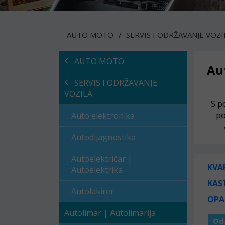
AUTO MOTO
SERVIS I ODRŽAVANJE VOZI
AUTO MOTO
Au
SERVIS I ODRŽAVANJE
VOZILA
S p
po
Auto elektronika
Autodijagnostika
Autoelektričar |
KVA
Autoelektrika
KAS
Autolakirer
OPA
Autolimar | Autolimarija
Od