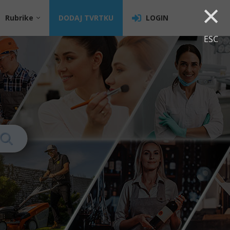
×
Rubrike
DODAJ TVRTKU
LOGIN
ESC