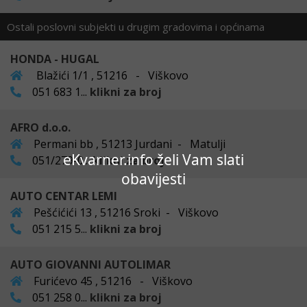
Ostali poslovni subjekti u drugim gradovima i općinama
HONDA - HUGAL
Blažići 1/1 , 51216 - Viškovo
051 683 1...
klikni za broj
AFRO d.o.o.
Permani bb , 51213 Jurdani - Matulji
eKvarner.info želi Vam slati
051/279-0...
klikni za broj
obavijesti
AUTO CENTAR LEMI
Pešćićići 13 , 51216 Sroki - Viškovo
051 215 5...
klikni za broj
AUTO GIOVANNI AUTOLIMAR
Furićevo 45 , 51216 - Viškovo
051 258 0...
klikni za broj