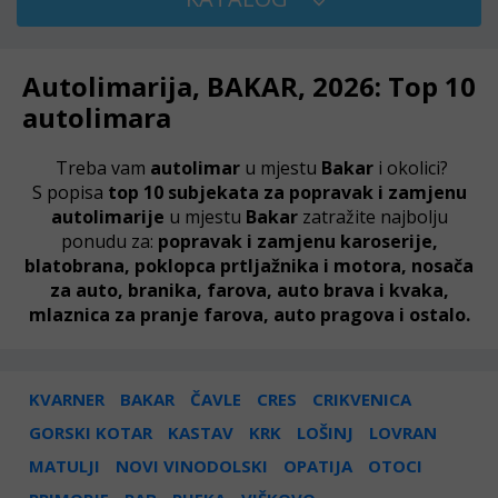
Autolimarija, BAKAR, 2026: Top 10
autolimara
Treba vam
autolimar
u mjestu
Bakar
i okolici?
S popisa
top 10 subjekata za popravak i zamjenu
autolimarije
u mjestu
Bakar
zatražite najbolju
ponudu za:
popravak i zamjenu karoserije,
blatobrana, poklopca prtljažnika i motora, nosača
za auto, branika, farova, auto brava i kvaka,
mlaznica za pranje farova, auto pragova i ostalo.
KVARNER
BAKAR
ČAVLE
CRES
CRIKVENICA
GORSKI KOTAR
KASTAV
KRK
LOŠINJ
LOVRAN
MATULJI
NOVI VINODOLSKI
OPATIJA
OTOCI