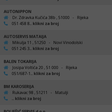
AUTONIPPON
Dr. Zdravka Kučića 38b , 51000 - Rijeka
051 458 8...
klikni za broj
AUTOSERVIS MATAIJA
Mikulja 11 , 51250 - Novi Vinodolski
051 245 3...
klikni za broj
BALEN TOKARIJA
Josipa Voltića 20 , 51 000 - Rijeka
051/687-1...
klikni za broj
BM KAROSERIJA
Rukavac 98 , 51211 - Matulji
...
klikni za broj
BOLJEŠIĆ SERVIS d.o.o