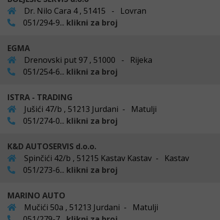
Dr. Nilo Cara 4 , 51415 - Lovran
051/294-9...
klikni za broj
EGMA
Drenovski put 97 , 51000 - Rijeka
051/254-6...
klikni za broj
ISTRA - TRADING
Jušići 47/b , 51213 Jurdani - Matulji
051/274-0...
klikni za broj
K&D AUTOSERVIS d.o.o.
Spinčići 42/b , 51215 Kastav Kastav - Kastav
051/273-6...
klikni za broj
MARINO AUTO
Mučići 50a , 51213 Jurdani - Matulji
051/279-7...
klikni za broj