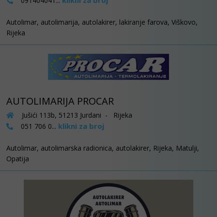
klikni za broj
091404041...
Autolimar, autolimarija, autolakirer, lakiranje farova, Viškovo,
Rijeka
AUTOLIMARIJA PROCAR
Jušići 113b, 51213 Jurdani - Rijeka
klikni za broj
051 706 0...
Autolimar, autolimarska radionica, autolakirer, Rijeka, Matulji,
Opatija