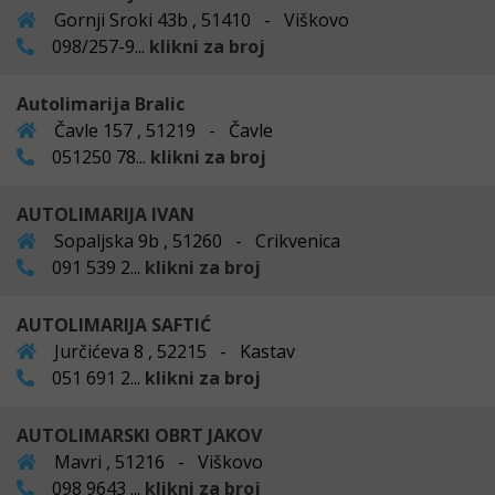
Gornji Sroki 43b , 51410 - Viškovo
098/257-9...
klikni za broj
Autolimarija Bralic
Čavle 157 , 51219 - Čavle
051250 78...
klikni za broj
AUTOLIMARIJA IVAN
Sopaljska 9b , 51260 - Crikvenica
091 539 2...
klikni za broj
AUTOLIMARIJA SAFTIĆ
Jurčićeva 8 , 52215 - Kastav
051 691 2...
klikni za broj
AUTOLIMARSKI OBRT JAKOV
Mavri , 51216 - Viškovo
098 9643 ...
klikni za broj