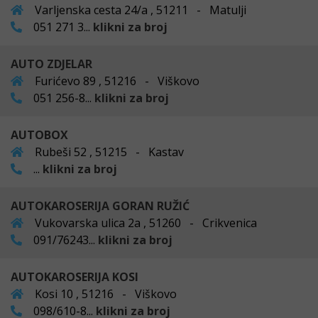
Varljenska cesta 24/a , 51211 - Matulji
051 271 3...
klikni za broj
AUTO ZDJELAR
Furićevo 89 , 51216 - Viškovo
051 256-8...
klikni za broj
AUTOBOX
Rubeši 52 , 51215 - Kastav
...
klikni za broj
AUTOKAROSERIJA GORAN RUŽIĆ
Vukovarska ulica 2a , 51260 - Crikvenica
091/76243...
klikni za broj
AUTOKAROSERIJA KOSI
Kosi 10 , 51216 - Viškovo
098/610-8...
klikni za broj