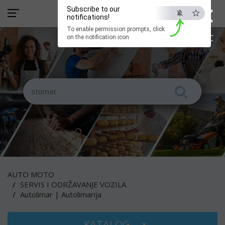
×
Subscribe to our
notifications!
To enable permission prompts, click
ESC
on the notification icon
AUTO MOTO
SERVIS I ODRŽAVANJE VOZILA
Autolimar | Autolimarija
KATALOG