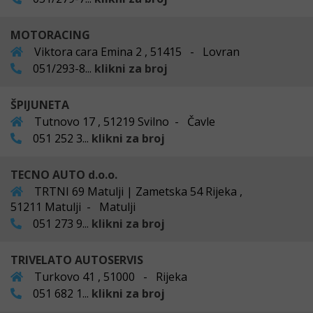
MOTORACING
Viktora cara Emina 2 , 51415 - Lovran
051/293-8...
klikni za broj
ŠPIJUNETA
Tutnovo 17 , 51219 Svilno - Čavle
051 252 3...
klikni za broj
TECNO AUTO d.o.o.
TRTNI 69 Matulji | Zametska 54 Rijeka ,
51211 Matulji - Matulji
051 273 9...
klikni za broj
TRIVELATO AUTOSERVIS
Turkovo 41 , 51000 - Rijeka
051 682 1...
klikni za broj