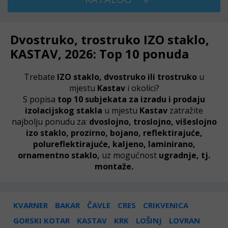
Dvostruko, trostruko IZO staklo,
KASTAV, 2026: Top 10 ponuda
Trebate
IZO staklo, dvostruko ili trostruko
u
mjestu
Kastav
i okolici?
S popisa
top 10 subjekata za izradu i prodaju
izolacijskog stakla
u mjestu
Kastav
zatražite
najbolju ponudu za:
dvoslojno, troslojno, višeslojno
izo staklo, prozirno, bojano, reflektirajuće,
polureflektirajuće, kaljeno, laminirano,
ornamentno staklo,
uz mogućnost
ugradnje, tj.
montaže.
KVARNER
BAKAR
ČAVLE
CRES
CRIKVENICA
GORSKI KOTAR
KASTAV
KRK
LOŠINJ
LOVRAN