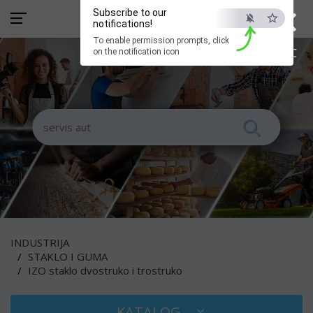
×
Subscribe to our
notifications!
To enable permission prompts, click
ESC
on the notification icon
INDUSTRIJA
STAKLO I GUMA
IZO staklo dvostruko i trostruko
KATALOG