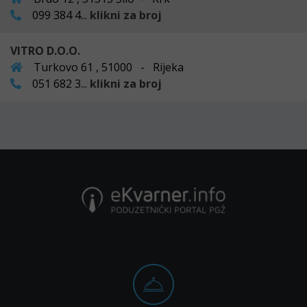
099 384 4...
klikni za broj
VITRO D.O.O.
Turkovo 61 , 51000 - Rijeka
051 682 3...
klikni za broj