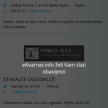
Andrije Peruča 1, 51000 Rijeka Rijeka - Rijeka
klikni za broj
099 3119 ...
Staklar, okviri za slike, vitraž, staklene ograde, izrada tuš kabina,
Tiffany tehnika
eKvarner.info želi Vam slati
obavijesti
STAKALCE OGLEDALCE
Marčelji 4A, 51216 - Viškovo
klikni za broj
...
Dekorativna stakla, za vrata, ogledala, Rijeka, Istra, Krk