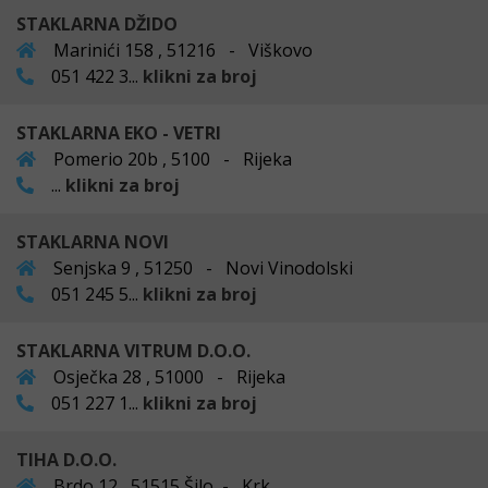
STAKLARNA DŽIDO
Marinići 158 , 51216 - Viškovo
051 422 3...
klikni za broj
STAKLARNA EKO - VETRI
Pomerio 20b , 5100 - Rijeka
...
klikni za broj
STAKLARNA NOVI
Senjska 9 , 51250 - Novi Vinodolski
051 245 5...
klikni za broj
STAKLARNA VITRUM D.O.O.
Osječka 28 , 51000 - Rijeka
051 227 1...
klikni za broj
TIHA D.O.O.
Brdo 12 , 51515 Šilo - Krk