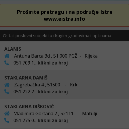
Proširite pretragu i na područje Istre
www.eistra.info
Ostali poslovni subjekti u drugim gradovima i općinama
ALANIS
Antuna Barca 3d , 51 000 PGŽ - Rijeka
051 709 1...
klikni za broj
STAKLARNA DAMIŠ
Zagrebačka 4 , 51500 - Krk
051 222 2...
klikni za broj
STAKLARNA DIŠKOVIĆ
Vladimira Gortana 2 , 52111 - Matulji
051 275 0...
klikni za broj