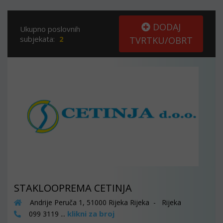
DODAJ
Ukupno poslovnih
subjekata:
2
TVRTKU/OBRT
STAKLOOPREMA CETINJA
Andrije Peruča 1, 51000 Rijeka Rijeka - Rijeka
klikni za broj
099 3119 ...