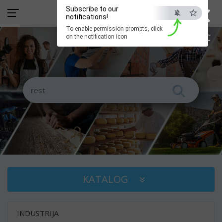
×
Subscribe to our
notifications!
To enable permission prompts, click
ESC
on the notification icon
KATALOG
INDUSTRIJA