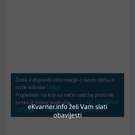
Želite li dopuniti informacije o svom obrtu ili
tvrtki kliknite
OVDJE
Pogledajte na koji su način sadržaj proširile
tvrtke iz Vašeg područja:
- STAKLOOPREMA
eKvarner.info želi Vam slati
CETINJA
- STAKALCE OGLEDALCE
obavijesti