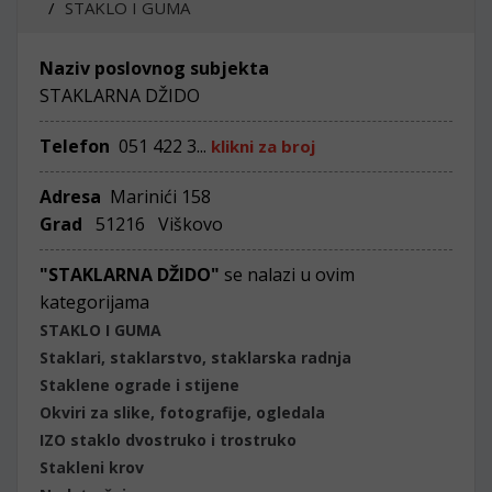
STAKLO I GUMA
Naziv poslovnog subjekta
STAKLARNA DŽIDO
Telefon
051 422 3...
klikni za broj
Adresa
Marinići 158
Grad
51216 Viškovo
"STAKLARNA DŽIDO"
se nalazi u ovim
kategorijama
STAKLO I GUMA
Staklari, staklarstvo, staklarska radnja
Staklene ograde i stijene
Okviri za slike, fotografije, ogledala
IZO staklo dvostruko i trostruko
Stakleni krov