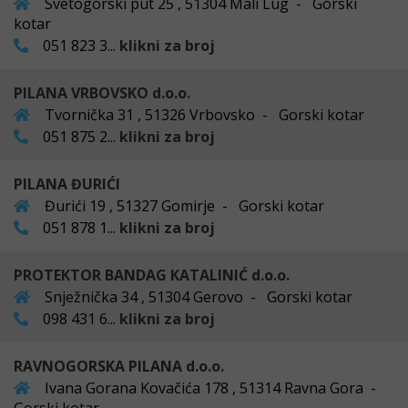
Svetogorski put 25 , 51304 Mali Lug - Gorski
kotar
051 823 3...
klikni za broj
PILANA VRBOVSKO d.o.o.
Tvornička 31 , 51326 Vrbovsko - Gorski kotar
051 875 2...
klikni za broj
PILANA ĐURIĆI
Đurići 19 , 51327 Gomirje - Gorski kotar
051 878 1...
klikni za broj
PROTEKTOR BANDAG KATALINIĆ d.o.o.
Snježnička 34 , 51304 Gerovo - Gorski kotar
098 431 6...
klikni za broj
RAVNOGORSKA PILANA d.o.o.
Ivana Gorana Kovačića 178 , 51314 Ravna Gora -