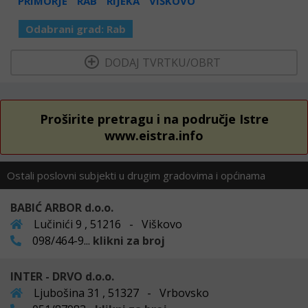
PRIMORJE
RAB
RIJEKA
VIŠKOVO
Odabrani grad:
Rab
  DODAJ TVRTKU/OBRT 
Proširite pretragu i na područje Istre
www.eistra.info
Ostali poslovni subjekti u drugim gradovima i općinama
BABIĆ ARBOR d.o.o.
Lučinići 9 , 51216 - Viškovo
098/464-9...
klikni za broj
INTER - DRVO d.o.o.
Ljubošina 31 , 51327 - Vrbovsko