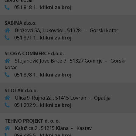
Gorski kotar
051 818 1...
klikni za broj
SABINA d.o.o.
Blaževci 5A, Lukovdol , 51328 - Gorski kotar
051 871 1...
klikni za broj
SLOGA COMMERCE d.o.o.
Stojanović Jove Brice 7 , 51327 Gomirje - Gorski
kotar
051 878 1...
klikni za broj
STOLAR d.o.o.
Ulica 9. Rujna 2a , 51415 Lovran - Opatija
051 292 9...
klikni za broj
TEHNO PROJEKT d. o. o.
Kalužica 2 , 51215 Klana - Kastav
098 485 5...
klikni za broj