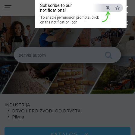
×
Subscribe to our
notifications!
To enable permission prompts, click
ESC
on the notification icon
INDUSTRIJA
DRVO I PROIZVODI OD DRVETA
Pilana
KATALOG