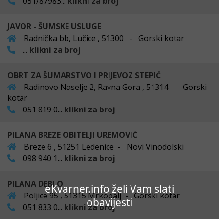
051/87983...
klikni za broj
JAVOR - ŠUMSKE USLUGE
Radnička bb, Lučice , 51300 - Gorski kotar
...
klikni za broj
OBRT ZA ŠUMARSTVO I PRIJEVOZ STEPIĆ
Radinovo Naselje 2, Ravna Gora , 51314 - Gorski
kotar
051 819 0...
klikni za broj
PILANA BREZE OBITELJI UREMOVIĆ
Breze 6 , 51251 Ledenice - Novi Vinodolski
098 940 1...
klikni za broj
PILANA DEBLO
eKvarner.info želi Vam slati
Poljice 95 , 51315 Mrkopalj - Gorski kotar
obavijesti
051 833 0...
klikni za broj