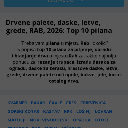
Drvene palete, daske, letve,
grede, RAB, 2026: Top 10 pilana
Treba vam
pilana
u mjestu
Rab
i okolici?
S popisa
top 10 pilana za
piljenje,
obradu
i
blanjanje
drva
u mjestu
Rab
zatražite najbolju
ponudu za:
rezanje trupaca, izradu dasaka za
ogradu, daske za terasu, hrastove daske, letve,
grede, drvene palete od topole, bukve, jele, bora i
ostalog drva.
KVARNER
BAKAR
ČAVLE
CRES
CRIKVENICA
GORSKI KOTAR
KASTAV
KRK
LOŠINJ
LOVRAN
MATULJI
NOVI VINODOLSKI
OPATIJA
OTOCI