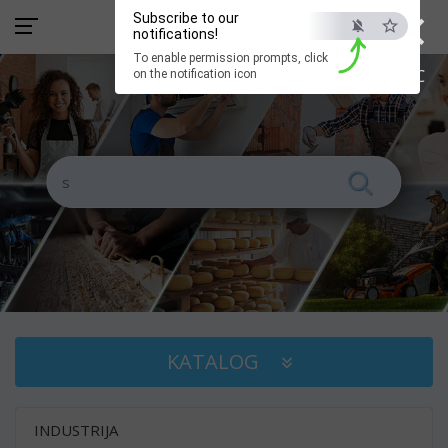
×
Subscribe to our
notifications!
To enable permission prompts, click
ESC
on the notification icon
KATALOG
INDUSTRIJA