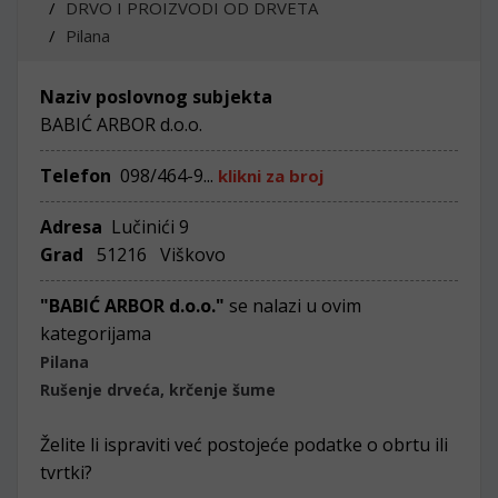
DRVO I PROIZVODI OD DRVETA
Pilana
Naziv poslovnog subjekta
BABIĆ ARBOR d.o.o.
Telefon
098/464-9...
klikni za broj
Adresa
Lučinići 9
Grad
51216 Viškovo
"BABIĆ ARBOR d.o.o."
se nalazi u ovim
kategorijama
Pilana
Rušenje drveća, krčenje šume
Želite li ispraviti već postojeće podatke o obrtu ili
tvrtki?