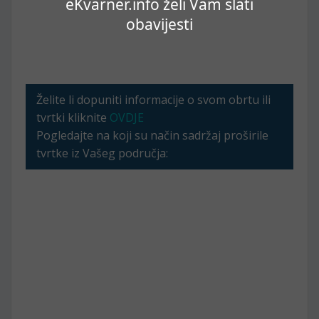
eKvarner.info želi Vam slati
obavijesti
Želite li dopuniti informacije o svom obrtu ili
tvrtki kliknite
OVDJE
Pogledajte na koji su način sadržaj proširile
tvrtke iz Vašeg područja: