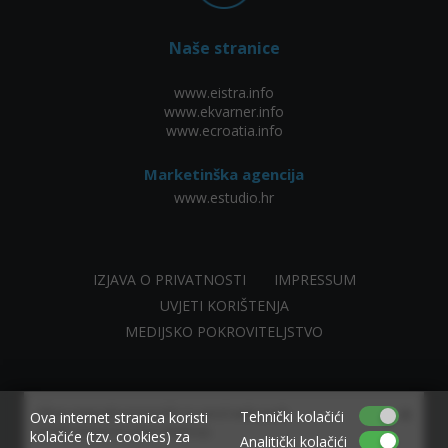
Naše stranice
www.eistra.info
www.ekvarner.info
www.ecroatia.info
Marketinška agencija
www.estudio.hr
IZJAVA O PRIVATNOSTI
IMPRESSUM
UVJETI KORIŠTENJA
MEDIJSKO POKROVITELJSTVO
×
Allow www.ekvarner.info to send web push
Tehnički kolačići
Ova internet stranica koristi
notifications to your desktop.
kolačiće (tzv. cookies) za
Analitički kolačići