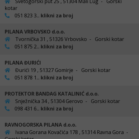
Svetogorski put 25 , 51304 Mali Lug - Gorski
kotar
051 823 3...
klikni za broj
PILANA VRBOVSKO d.o.o.
Tvornička 31 , 51326 Vrbovsko - Gorski kotar
051 875 2...
klikni za broj
PILANA ĐURIĆI
Đurići 19 , 51327 Gomirje - Gorski kotar
051 878 1...
klikni za broj
PROTEKTOR BANDAG KATALINIĆ d.o.o.
Snježnička 34 , 51304 Gerovo - Gorski kotar
098 431 6...
klikni za broj
RAVNOGORSKA PILANA d.o.o.
Ivana Gorana Kovačića 178 , 51314 Ravna Gora -