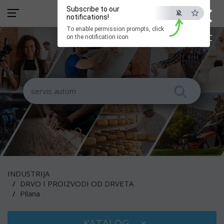
×
Subscribe to our
notifications!
To enable permission prompts, click
ESC
on the notification icon
INDUSTRIJA
DRVO I PROIZVODI OD DRVETA
Pilana
KATALOG