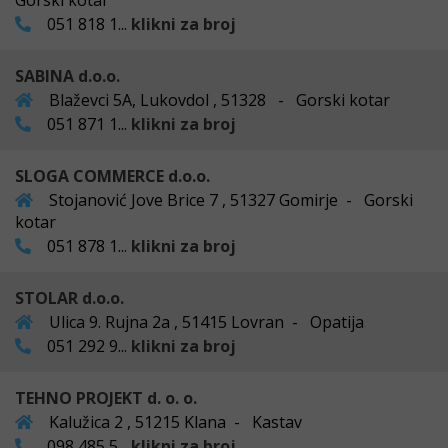
Gorski kotar
051 818 1...
klikni za broj
SABINA d.o.o.
Blaževci 5A, Lukovdol , 51328 - Gorski kotar
051 871 1...
klikni za broj
SLOGA COMMERCE d.o.o.
Stojanović Jove Brice 7 , 51327 Gomirje - Gorski
kotar
051 878 1...
klikni za broj
STOLAR d.o.o.
Ulica 9. Rujna 2a , 51415 Lovran - Opatija
051 292 9...
klikni za broj
TEHNO PROJEKT d. o. o.
Kalužica 2 , 51215 Klana - Kastav
098 485 5...
klikni za broj