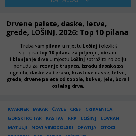
Drvene palete, daske, letve,
grede, LOŠINJ, 2026: Top 10 pilana
Treba vam
pilana
u mjestu
Lošinj
i okolici?
S popisa
top 10 pilana za
piljenje,
obradu
i
blanjanje
drva
u mjestu
Lošinj
zatražite najbolju
ponudu za:
rezanje trupaca, izradu dasaka za
ogradu, daske za terasu, hrastove daske, letve,
grede, drvene palete od topole, bukve, jele, bora i
ostalog drva.
KVARNER
BAKAR
ČAVLE
CRES
CRIKVENICA
GORSKI KOTAR
KASTAV
KRK
LOŠINJ
LOVRAN
MATULJI
NOVI VINODOLSKI
OPATIJA
OTOCI