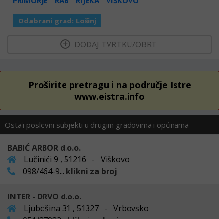
PRIMORJE
RAB
RIJEKA
VIŠKOVO
Odabrani grad:
Lošinj
  DODAJ TVRTKU/OBRT 
Proširite pretragu i na područje Istre
www.eistra.info
Ostali poslovni subjekti u drugim gradovima i općinama
BABIĆ ARBOR d.o.o.
Lučinići 9 , 51216 - Viškovo
098/464-9...
klikni za broj
INTER - DRVO d.o.o.
Ljubošina 31 , 51327 - Vrbovsko