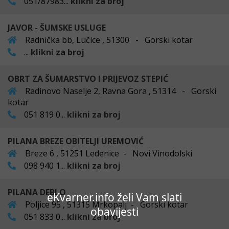
051/87983...
klikni za broj
JAVOR - ŠUMSKE USLUGE
Radnička bb, Lučice , 51300 - Gorski kotar
...
klikni za broj
OBRT ZA ŠUMARSTVO I PRIJEVOZ STEPIĆ
Radinovo Naselje 2, Ravna Gora , 51314 - Gorski
kotar
051 819 0...
klikni za broj
PILANA BREZE OBITELJI UREMOVIĆ
Breze 6 , 51251 Ledenice - Novi Vinodolski
098 940 1...
klikni za broj
PILANA DEBLO
eKvarner.info želi Vam slati
Poljice 95 , 51315 Mrkopalj - Gorski kotar
obavijesti
051 833 0...
klikni za broj