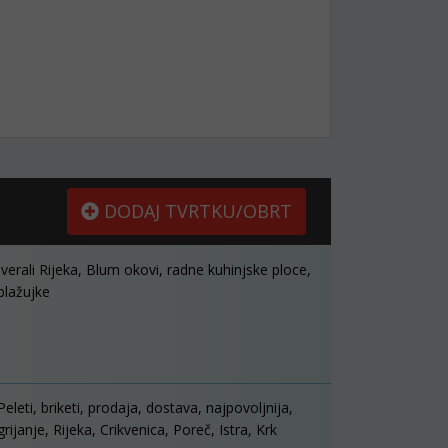
DODAJ TVRTKU/OBRT
Iverali Rijeka, Blum okovi, radne kuhinjske ploce,
blažujke
Peleti, briketi, prodaja, dostava, najpovoljnija,
grijanje, Rijeka, Crikvenica, Poreč, Istra, Krk