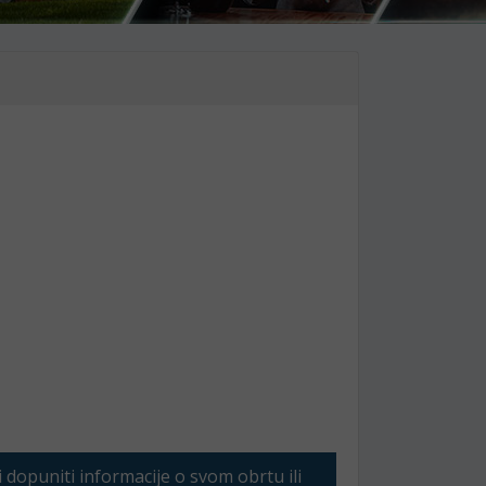
li dopuniti informacije o svom obrtu ili