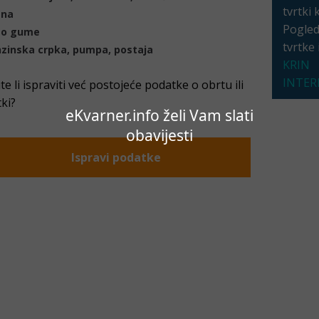
tvrtki 
ana
Pogleda
to gume
tvrtke
zinska crpka, pumpa, postaja
KRIN
INTERI
ite li ispraviti već postojeće podatke o obrtu ili
tki?
eKvarner.info želi Vam slati
obavijesti
Ispravi podatke