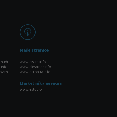
Naše stranice
 nudi
www.eistra.info
.info,
www.ekvarner.info
ovim
www.ecroatia.info
Marketinška agencija
www.estudio.hr