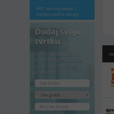
WPC decking daske |
Vanjske podne obloge
Dodaj svoju
tvrtku.
Imate tvrtku u Istri?
Uk
Javite nam se i budite
dio poduzetničkog
portala!