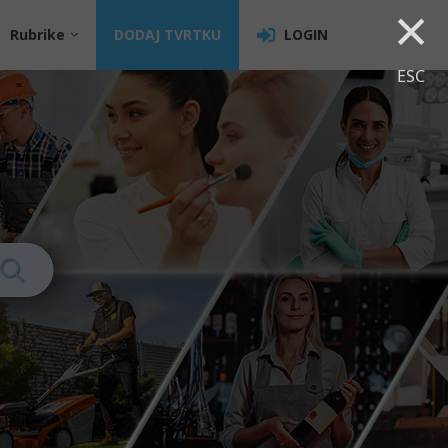
×
Rubrike
DODAJ TVRTKU
LOGIN
ESC