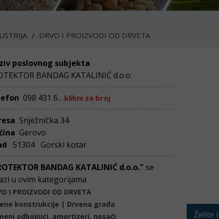
USTRIJA
DRVO I PROIZVODI OD DRVETA
ziv poslovnog subjekta
OTEKTOR BANDAG KATALINIĆ d.o.o.
lefon
098 431 6...
klikni za broj
resa
Snježnička 34
ćina
Gerovo
ad
51304 Gorski kotar
ROTEKTOR BANDAG KATALINIĆ d.o.o."
se
azi u ovim kategorijama
O I PROIZVODI OD DRVETA
ene konstrukcije | Drvena građa
Želite 
eni odbojnici, amortizeri, nosači