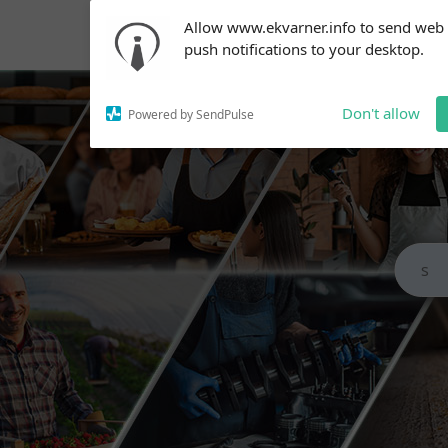
Subscribe to our
Allow www.ekvarner.info to send web
notifications!
push notifications to your desktop.
To enable permission prompts, click
on the notification icon
Don't allow
Powered by SendPulse