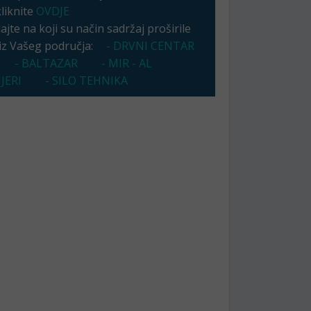
kliknite
OVDJE
jte na koji su način sadržaj proširile
 iz Vašeg područja:
- DRVNI CENTAR
- BALTAZAR
- MIR - AL
JERI
- SILO TEHNIKA