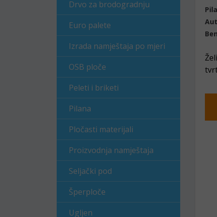
Drvo za brodogradnju
Pil
Au
Euro palete
Ben
Izrada namještaja po mjeri
Žel
OSB ploče
tvr
Peleti i briketi
Pilana
Pločasti materijali
Proizvodnja namještaja
Seljački pod
Šperploče
Ugljen