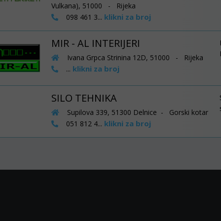
Vulkana), 51000 - Rijeka
klikni za broj
098 461 3...
MIR - AL INTERIJERI
Ivana Grpca Strinina 12D, 51000 - Rijeka
klikni za broj
...
SILO TEHNIKA
Supilova 339, 51300 Delnice - Gorski kotar
klikni za broj
051 812 4...