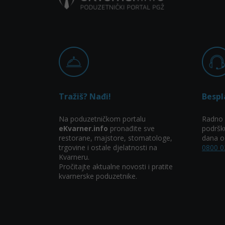
Tražiš? Nađi!
Bespl
Na poduzetničkom portalu
Radno 
eKvarner.info
pronađite sve
podršk
restorane, majstore, stomatologe,
dana od
trgovine i ostale djelatnosti na
0800 0
Kvarneru.
Pročitajte aktualne novosti i pratite
kvarnerske poduzetnike.