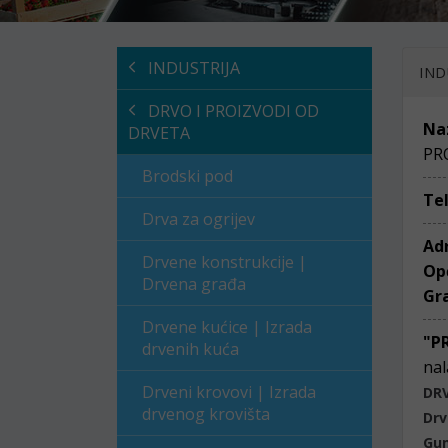
INDUSTRIJA
IND
DRVO I PROIZVODI OD
Na
DRVETA
PR
Brodski pod
Te
Drva za ogrijev
Ad
Drvene konstrukcije |
Op
Drvena građa
Gr
Drvene kućice | Izrada
"P
drvenih kuća
nal
Drveni krovovi | Izrada
DRV
drvenog krovišta
Drv
Gum