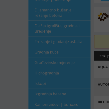
Dijamantno bušenje i
rezanje betona
Dječja igrališta, gradnja i
uređenje
Frezanje i glodanje asfalta
Gradnja kuće
Ostali 
Građevinsko mjerenje
AQUA 
Hidrogradnja
Iskopi
AUTOP
Izgradnja bazena
BILOB
Kameni zidovi | Suhozid