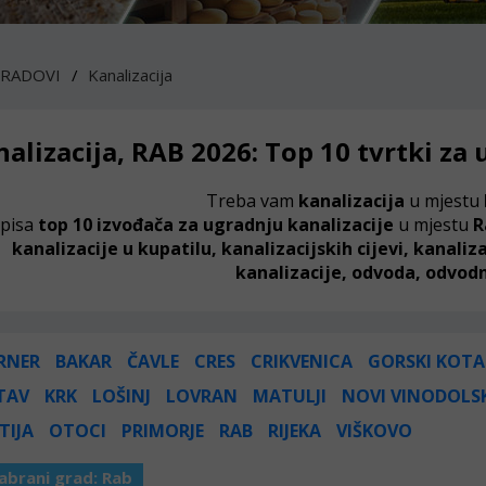
 RADOVI
Kanalizacija
alizacija, RAB 2026: Top 10 tvrtki za
Treba vam
kanalizacija
u mjestu
pisa
top 10 izvođača za ugradnju kanalizacije
u mjestu
R
kanalizacije u kupatilu, kanalizacijskih cijevi, kanali
kanalizacije, odvoda, odvodni
RNER
BAKAR
ČAVLE
CRES
CRIKVENICA
GORSKI KOTA
TAV
KRK
LOŠINJ
LOVRAN
MATULJI
NOVI VINODOLS
TIJA
OTOCI
PRIMORJE
RAB
RIJEKA
VIŠKOVO
abrani grad:
Rab