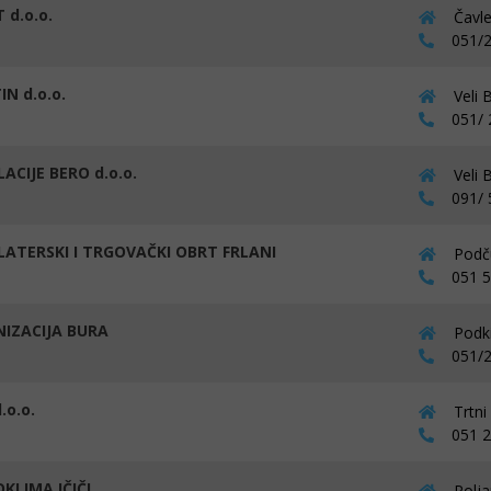
 d.o.o.
Čavle
051/2
N d.o.o.
Veli 
051/ 
ACIJE BERO d.o.o.
Veli 
091/ 5
LATERSKI I TRGOVAČKI OBRT FRLANI
Podču
051 50
IZACIJA BURA
Podki
051/2
.o.o.
Trtni
051 22
KLIMA IČIČI
Polja