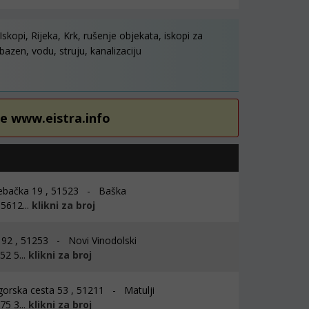
Iskopi, Rijeka, Krk, rušenje objekata, iskopi za
bazen, vodu, struju, kanalizaciju
re www.eistra.info
bačka 19 , 51523 - Baška
5612...
klikni za broj
 92 , 51253 - Novi Vinodolski
2 5...
klikni za broj
rska cesta 53 , 51211 - Matulji
5 3...
klikni za broj