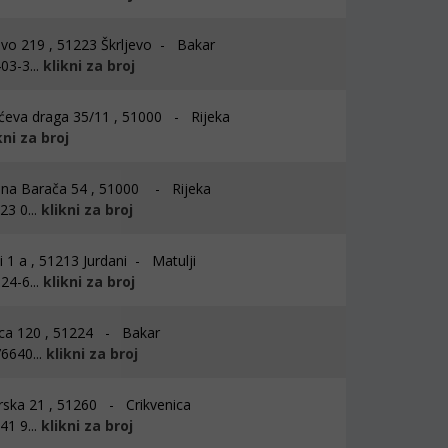
evo 219 , 51223 Škrljevo - Bakar
03-3...
klikni za broj
eva draga 35/11 , 51000 - Rijeka
kni za broj
ina Barača 54 , 51000 - Rijeka
3 0...
klikni za broj
i 1 a , 51213 Jurdani - Matulji
24-6...
klikni za broj
ca 120 , 51224 - Bakar
6640...
klikni za broj
ska 21 , 51260 - Crikvenica
1 9...
klikni za broj