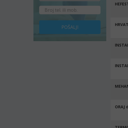
HEFEST
HRVATI
POŠALJI
INSTAL
INSTA
MEHAN
ORAJ d
TERMO