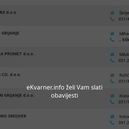
RX d.o.o
Škrlj
051/4
 GRIJANJE
Mihać
...
kli
A PROMET d.o.o.
Milut
051 22
CO. d.o.o.
Ružić
051/3
eKvarner.info želi Vam slati
obavijesti
 GRIJANJE d.o.o.
Krasi
051/7
DINO SMOJVER
Kotor
091 24