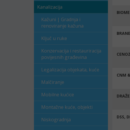
Kanalizacija
BIOME
Kažuni | Gradnja i
renoviranje kažuna
BRANE
Ključ u ruke
Konzervacija i restauriracija
CENOZ
povijesnih građevina
Legalizacija objekata, kuće
CNM & 
Malčiranje
Mobilne kućice
DRAŽEN
Montažne kuće, objekti
DSS, 
Niskogradnja