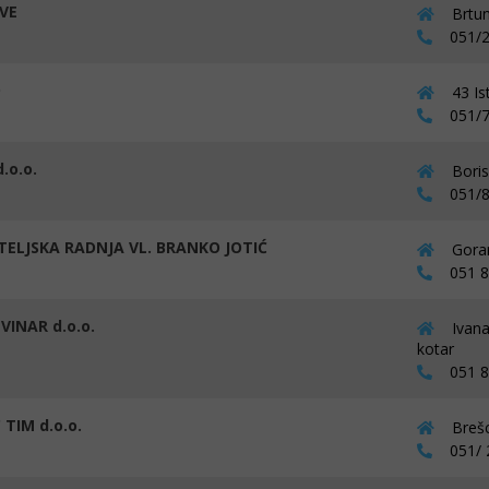
 VE
Brtun
051/2
O
43 Is
051/7
.o.o.
Boris
051/8
TELJSKA RADNJA VL. BRANKO JOTIĆ
Goran
051 82
VINAR d.o.o.
Ivana
kotar
051 82
TIM d.o.o.
Brešc
051/ 2