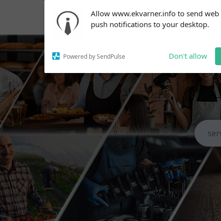
Subscribe to our
Allow www.ekvarner.info to send web
notifications!
push notifications to your desktop.
To enable permission prompts, click
on the notification icon
Don't allow
Powered by SendPulse