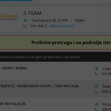
Z-TEAM
Tina Ujevića 30, 51000 - Rijeka
klikni za broj
091 566 5...
Proširite pretragu i na područje Ist
poslovni subjekti u drugim gradovima i općinama
- MONT, BAŠKA
Zagre
051/8
RIJEVOZ, GRAĐEVINSKI ISKOPI, TONI MATAIJA
Štale
098 25
RK INSTALACIJE
Šmogo
098 67