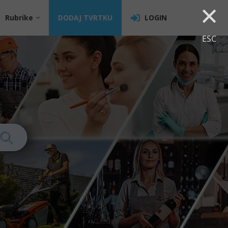
×
Rubrike
DODAJ TVRTKU
LOGIN
ESC