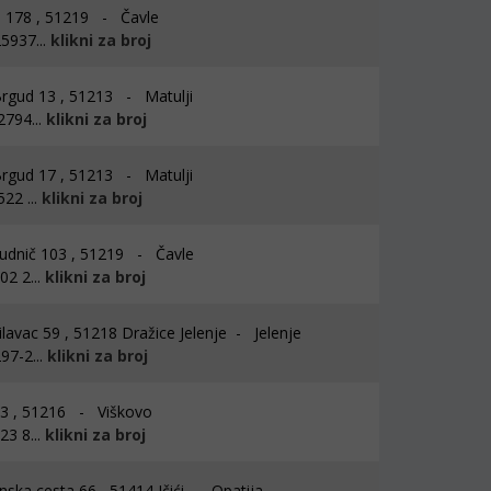
 178 , 51219 - Čavle
5937...
klikni za broj
Brgud 13 , 51213 - Matulji
2794...
klikni za broj
Brgud 17 , 51213 - Matulji
22 ...
klikni za broj
dnič 103 , 51219 - Čavle
2 2...
klikni za broj
lavac 59 , 51218 Dražice Jelenje - Jelenje
97-2...
klikni za broj
 3 , 51216 - Viškovo
3 8...
klikni za broj
nska cesta 66 , 51414 Ičići - Opatija