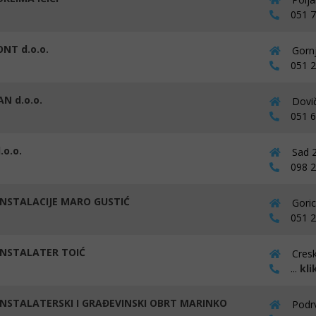
051 70
NT d.o.o.
Gornj
051 25
N d.o.o.
Dovič
051 67
.o.o.
Sad 2
098 25
NSTALACIJE MARO GUSTIĆ
Goric
051 24
NSTALATER TOIĆ
Cresk
...
kli
NSTALATERSKI I GRAĐEVINSKI OBRT MARINKO
Podrv