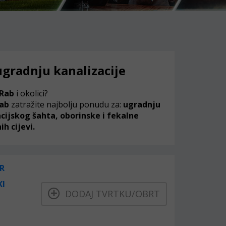
 ugradnju kanalizacije
Rab
i okolici?
ab
zatražite najbolju ponudu za:
ugradnju
zacijskog šahta, oborinske i fekalne
h cijevi.
R
KI
DODAJ TVRTKU/OBRT