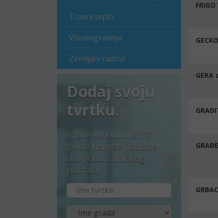
FRIGO
Travni tepih
Visokogradnja
GECK
Zemljani radovi
GERA d
Dodaj svoju
tvrtku.
GRADI
Imate tvrtku u Istri?
Javite nam se i budite
GRAĐE
dio poduzetničkog
portala!
GRBAC 