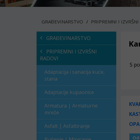
GRAĐEVINARSTVO
PRIPREMNI I IZVRŠNI
GRAĐEVINARSTVO
Kan
PRIPREMNI I IZVRŠNI
RADOVI
S po
Adaptacija i sanacija kuće,
stana
Adaptacije kupaonice
KVA
Armatura | Armaturne
mreže
KAS
OPA
Asfalt | Asfaltiranje
Od
Bušenje | Miniranje