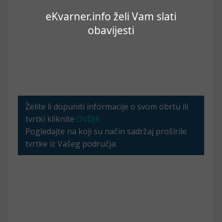
eKvarner.info želi Vam slati
obavijesti
Želite li dopuniti informacije o svom obrtu ili
tvrtki kliknite
OVDJE
Pogledajte na koji su način sadržaj proširile
tvrtke iz Vašeg područja: