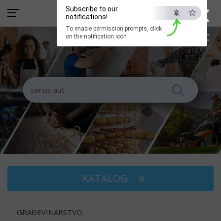
×
Subscribe to our
notifications!
To enable permission prompts, click
ESC
on the notification icon
KATALOG
GRAĐEVINARSTVO