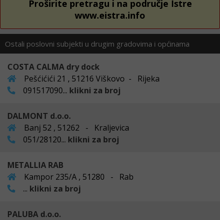
Proširite pretragu i na područje Istre
www.eistra.info
Ostali poslovni subjekti u drugim gradovima i općinama
COSTA CALMA dry dock
Pešćićići 21 , 51216 Viškovo - Rijeka
091517090...
klikni za broj
DALMONT d.o.o.
Banj 52 , 51262 - Kraljevica
051/28120...
klikni za broj
METALLIA RAB
Kampor 235/A , 51280 - Rab
...
klikni za broj
PALUBA d.o.o.