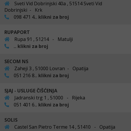
Sveti Vid Dobrinjski 40a , 51514 Sveti Vid
Dobrinjski - Krk
098 471 4...
klikni za broj
RUPAPORT
Rupa 91 , 51214 - Matulji
...
klikni za broj
SECOM NS
Zaheji 3 , 51000 Lovran - Opatija
051 216 8...
klikni za broj
SJAJ - USLUGE ČIŠĆENJA
Jadranski trg 1 , 51000 - Rijeka
051 401 6...
klikni za broj
SOLIS
Castel San Pietro Terme 14 , 51410 - Opatija