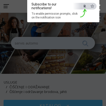
×
Subscribe to our
notifications!
To enable permission prompts, click
ESC
on the notification icon
USLUGE
ČIŠĆENJE I ODRŽAVANJE
Čišćenje i održavanje brodova, jahti
KATALOG