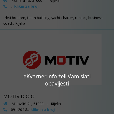
Fiumara 13, 51000 - Rijeka
klikni za broj
...
Izleti brodom, team building, yacht charter, ronioci, business
coach, Rijeka
eKvarner.info želi Vam slati
obavijesti
MOTIV D.O.O.
Mihovilići 2c, 51000 - Rijeka
klikni za broj
091 204 8...