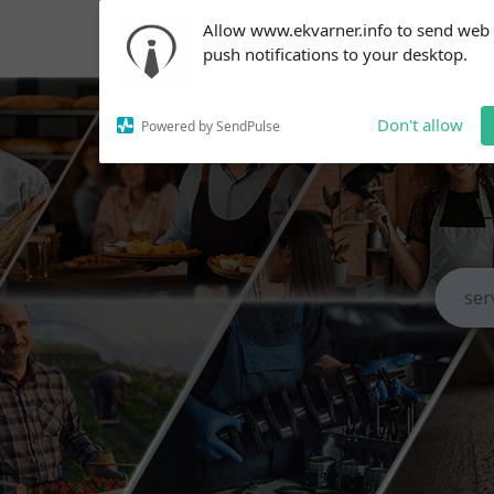
Subscribe to our
Allow www.ekvarner.info to send web
notifications!
push notifications to your desktop.
To enable permission prompts, click
on the notification icon
Don't allow
Powered by SendPulse