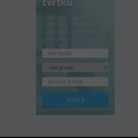
tvrtku.
Imate tvrtku u Istri?
Javite nam se i budite
dio poduzetničkog
portala!
POŠALJI