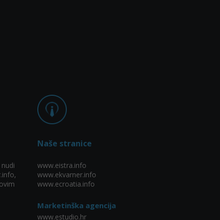
Naše stranice
 nudi
www.eistra.info
.info,
www.ekvarner.info
ovim
www.ecroatia.info
Marketinška agencija
www.estudio.hr