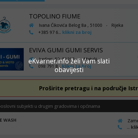
TOPOLINO FIUME
Ivana Ćikovića Belog 8a , 51000 - Rijeka
klikni za broj
+385 97 6...
EVIVA GUMI GUMI SERVIS
Jurdani, 59, 51213 - Matulji
eKvarner.info želi Vam slati
klikni za broj
098 791 8...
obavijesti
Proširite pretragu i na područje Ist
poslovni subjekti u drugim gradovima i općinama
E WASH
Zamet
...
kli