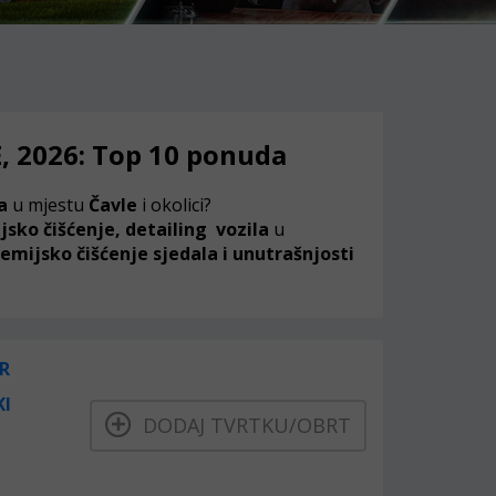
, 2026: Top 10 ponuda
ta
u mjestu
Čavle
i okolici?
jsko čišćenje,
detailing
vozila
u
kemijsko čišćenje sjedala i unutrašnjosti
R
KI
DODAJ TVRTKU/OBRT