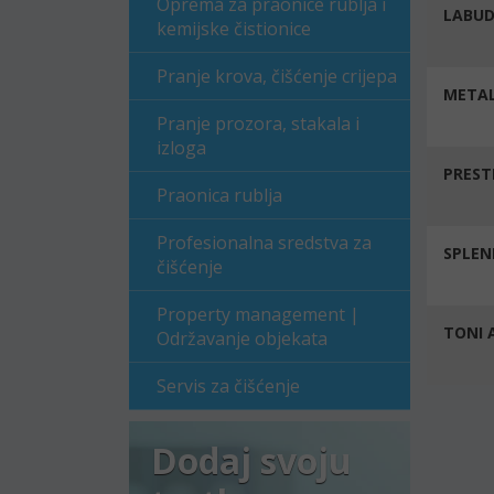
Oprema za praonice rublja i
LABUD
kemijske čistionice
Pranje krova, čišćenje crijepa
METAL
Pranje prozora, stakala i
izloga
PREST
Praonica rublja
Profesionalna sredstva za
SPLEN
čišćenje
Property management |
TONI 
Održavanje objekata
Servis za čišćenje
Dodaj svoju