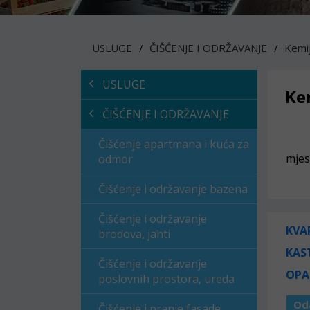
USLUGE
ČIŠĆENJE I ODRŽAVANJE
Kemij
USLUGE
Ke
ČIŠĆENJE I ODRŽAVANJE
Čišćenje apartmana i kuća za
mjes
odmor
Čišćenje i održavanje bazena
Čišćenje i održavanje
KVA
brodova, jahti
KAS
Čišćenje i održavanje
OPA
poslovnih prostora, ureda
Od
Čišćenje i pranje fasade