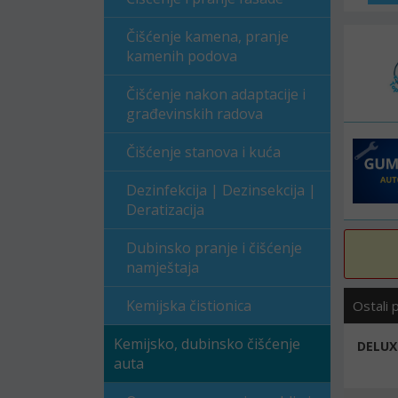
Čišćenje kamena, pranje
kamenih podova
Čišćenje nakon adaptacije i
građevinskih radova
Čišćenje stanova i kuća
Dezinfekcija | Dezinsekcija |
Deratizacija
Dubinsko pranje i čišćenje
namještaja
Kemijska čistionica
Ostali 
Kemijsko, dubinsko čišćenje
DELUX
auta