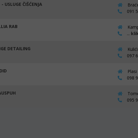
 - USLUGE ČIŠĆENJA
Braće
091 51
LIA RAB
Kamp
...
kli
IGE DETAILING
Kulić
097 66
DID
Plasi
098 91
AUSPUH
Tomet
095 90