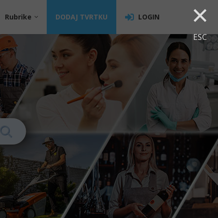
×
Rubrike
DODAJ TVRTKU
LOGIN
ESC