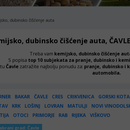
sko, dubinsko čišćenje auta
mijsko, dubinsko čišćenje auta, ČAVLE
Treba vam
kemijsko, dubinsko čišćenje au
S popisa
top 10 subjekata za pranje, dubinsko i kemi
tu
Čavle
zatražite najbolju ponudu za:
pranje, dubinsko i 
automobila.
RNER
BAKAR
ČAVLE
CRES
CRIKVENICA
GORSKI KOTA
TAV
KRK
LOŠINJ
LOVRAN
MATULJI
NOVI VINODOLS
TIJA
OTOCI
PRIMORJE
RAB
RIJEKA
VIŠKOVO
abrani grad:
Čavle