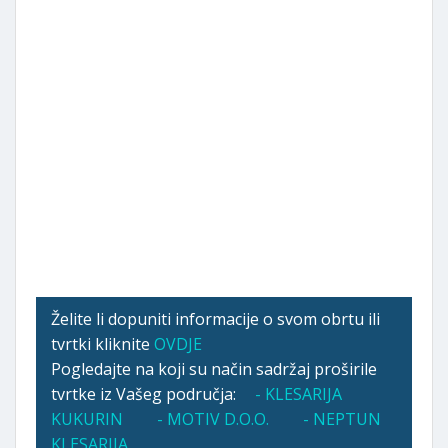
Želite li dopuniti informacije o svom obrtu ili
tvrtki kliknite
OVDJE
Pogledajte na koji su način sadržaj proširile
tvrtke iz Vašeg područja:
- KLESARIJA
KUKURIN
- MOTIV D.O.O.
- NEPTUN
KLESARIJA