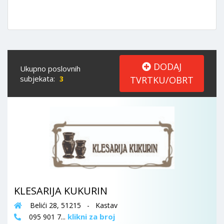
DODAJ
Ukupno poslovnih
subjekata:
3
TVRTKU/OBRT
KLESARIJA KUKURIN
Belići 28, 51215 - Kastav
klikni za broj
095 901 7...