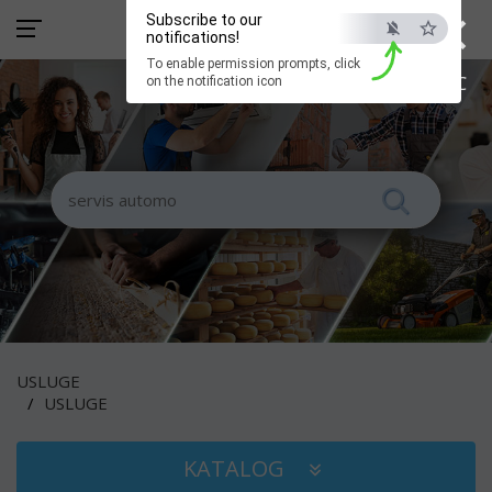
×
Subscribe to our
notifications!
To enable permission prompts, click
ESC
on the notification icon
USLUGE
USLUGE
KATALOG