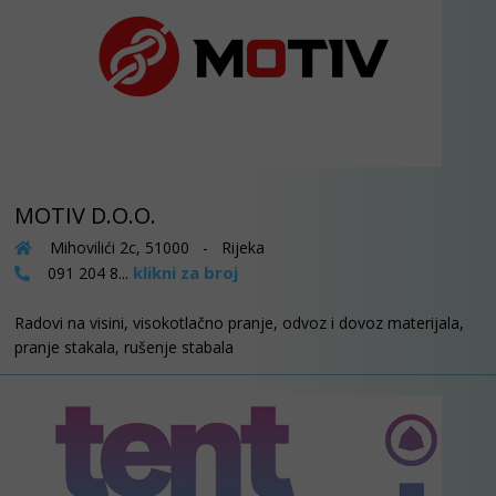
MOTIV D.O.O.
Mihovilići 2c, 51000 - Rijeka
klikni za broj
091 204 8...
Radovi na visini, visokotlačno pranje, odvoz i dovoz materijala,
pranje stakala, rušenje stabala