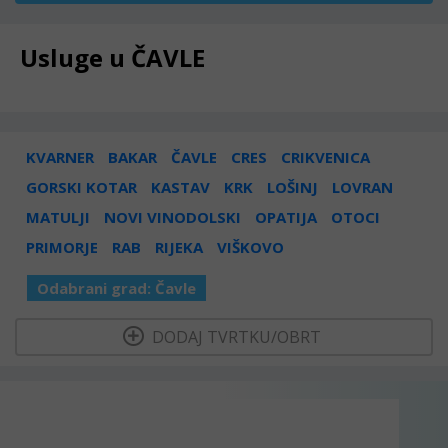
Usluge u ČAVLE
KVARNER
BAKAR
ČAVLE
CRES
CRIKVENICA
GORSKI KOTAR
KASTAV
KRK
LOŠINJ
LOVRAN
MATULJI
NOVI VINODOLSKI
OPATIJA
OTOCI
PRIMORJE
RAB
RIJEKA
VIŠKOVO
Odabrani grad:
Čavle
  DODAJ TVRTKU/OBRT 