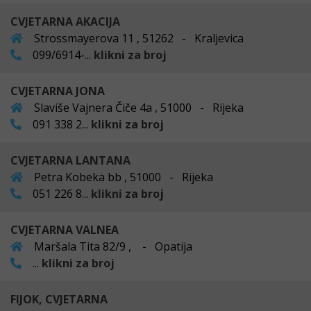
CVJETARNA AKACIJA
Strossmayerova 11 , 51262 - Kraljevica
099/6914-...
klikni za broj
CVJETARNA JONA
Slaviše Vajnera Čiče 4a , 51000 - Rijeka
091 338 2...
klikni za broj
CVJETARNA LANTANA
Petra Kobeka bb , 51000 - Rijeka
051 226 8...
klikni za broj
CVJETARNA VALNEA
Maršala Tita 82/9 , - Opatija
...
klikni za broj
FIJOK, CVJETARNA