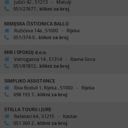
Jušići 42 , 51213 - Matulji
051/27677...
klikni za broj
KEMIJSKA ČISTIONICA BALLO
Ružićeva 14a , 51000 - Rijeka
051/374-0...
klikni za broj
MIR I SPOKOJ d.o.o.
Vatrogasna 14 , 51314 - Ravna Gora
051/81812...
klikni za broj
SIMPLIKO ASSISTANCE
Riva Boduli 1, Rijeka , 51000 - Rijeka
098 193 7...
klikni za broj
STELLA TOURS i JURE
Rešetari 64 , 51215 - Kastav
051 300 2...
klikni za broj