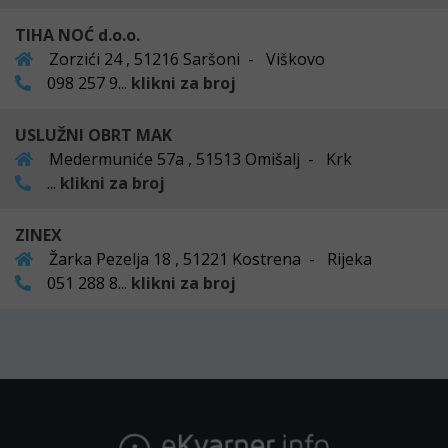
TIHA NOĆ d.o.o.
Zorzići 24 , 51216 Saršoni - Viškovo
098 257 9...
klikni za broj
USLUŽNI OBRT MAK
Medermuniće 57a , 51513 Omišalj - Krk
...
klikni za broj
ZINEX
Žarka Pezelja 18 , 51221 Kostrena - Rijeka
051 288 8...
klikni za broj