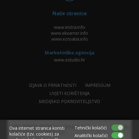
Naše stranice
www.eistra.info
www.ekvarner.info
www.ecroatia.info
Marketinška agencija
www.estudio.hr
IZJAVA O PRIVATNOSTI
IMPRESSUM
UVJETI KORIŠTENJA
MEDIJSKO POKROVITELJSTVO
×
Allow www.ekvarner.info to send web push
Tehnički kolačići
Ova internet stranica koristi
notifications to your desktop.
kolačiće (tzv. cookies) za
Analitički kolačići