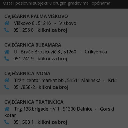
Ostali poslovni subjekti u drugim gradovima i općinama
CVJEĆARNA PALMA VIŠKOVO
Viškovo 8 , 51216 - Viškovo
051 256 8...
klikni za broj
CVJEĆARNICA BUBAMARA
Ul. Braće Brozičević 8 , 51260 - Crikvenica
051 241 9...
klikni za broj
CVJEĆARNICA IVONA
Tržni centar markat bb , 51511 Malinska - Krk
051/858-2...
klikni za broj
CVJEĆARNICA TRATINČICA
Trg 138.brigade HV 1 , 51300 Delnice - Gorski
kotar
051 508 1...
klikni za broj