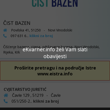
ČIST BAZEN
Povilska 41, 51250 - Novi Vinodolski
klikni za broj
097 631 6...
Čišćenje bazena, cijena, održavanje bazena, Novi Vinodolski,
eKvarner.info želi Vam slati
Rijeka, Krk
obavijesti
Proširite pretragu i na područje Istre
www.eistra.info
CVJETARSTVO JURETIĆ
Čavle 129 , 51219 - Čavle
051/250-2...
klikni za broj