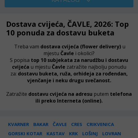
Dostava cvijeća, ČAVLE, 2026: Top
10 ponuda za dostavu buketa
Treba vam
dostava cvijeća
(flower delivery)
u
mjestu
Čavle
i okolici?
S popisa
top 10 subjekata za narudžbu i dostavu
cvijeća
u mjestu
Čavle
zatražite najbolju ponudu
za:
dostavu buketa, ruža, orhideja za rođendan,
vjenčanje i neku drugu svečanost.
Zatražite
dostavu cvijeća na adresu
putem
telefona
ili preko Interneta (online).
KVARNER
BAKAR
ČAVLE
CRES
CRIKVENICA
GORSKI KOTAR
KASTAV
KRK
LOŠINJ
LOVRAN