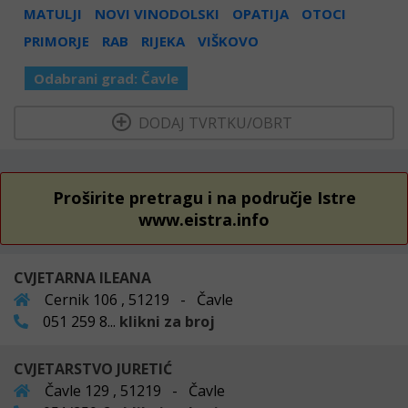
MATULJI
NOVI VINODOLSKI
OPATIJA
OTOCI
PRIMORJE
RAB
RIJEKA
VIŠKOVO
Odabrani grad:
Čavle
  DODAJ TVRTKU/OBRT 
Proširite pretragu i na područje Istre
www.eistra.info
CVJETARNA ILEANA
Cernik 106 , 51219 - Čavle
051 259 8...
klikni za broj
CVJETARSTVO JURETIĆ
Čavle 129 , 51219 - Čavle