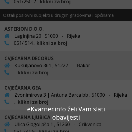
051/250-2...
klikni za broj
Ostali poslovni subjekti u drugim gradovima i općinama
ASTERION D.O.O.
Laginjina 20 , 51000 - Rijeka
051/ 514...
klikni za broj
CVJEĆARNA DECORUS
Kukuljanovo 361 , 51227 - Bakar
...
klikni za broj
CVJEĆARNA GEA
Zvonimirova 3 | Antuna Barca bb , 51000 - Rijeka
...
klikni za broj
eKvarner.info želi Vam slati
obavijesti
CVJEĆARNA LJUBICA
Ulica Glagoljaša 1 , 51260 - Crikvenica
051 241 5...
klikni za broj