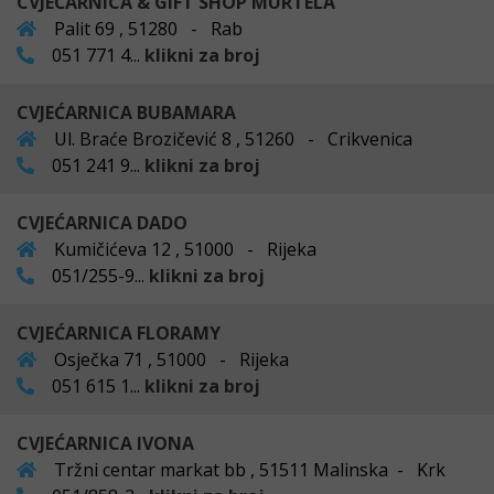
CVJEĆARNICA & GIFT SHOP MURTELA
Palit 69 , 51280 - Rab
051 771 4...
klikni za broj
CVJEĆARNICA BUBAMARA
Ul. Braće Brozičević 8 , 51260 - Crikvenica
051 241 9...
klikni za broj
CVJEĆARNICA DADO
Kumičićeva 12 , 51000 - Rijeka
051/255-9...
klikni za broj
CVJEĆARNICA FLORAMY
Osječka 71 , 51000 - Rijeka
051 615 1...
klikni za broj
CVJEĆARNICA IVONA
Tržni centar markat bb , 51511 Malinska - Krk