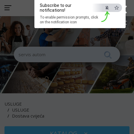
×
Subscribe to our
notifications!
To enable permission prompts, click
ESC
on the notification icon
USLUGE
USLUGE
Dostava cvijeća
KATALOG